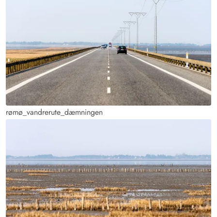
rømø_vandrerute_dæmningen