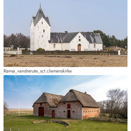
Rømø_vandrerute_sct.clemenskirke