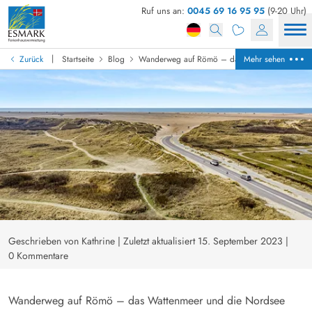
Ruf uns an:
0045 69 16 95 95
(9-20 Uhr)
|
Zurück
Startseite
Blog
Wanderweg auf Römö – das Wattenmeer und d
Mehr sehen
Geschrieben von Kathrine
|
Zuletzt aktualisiert 15. September 2023
|
0 Kommentare
Wanderweg auf Römö – das Wattenmeer und die Nordsee