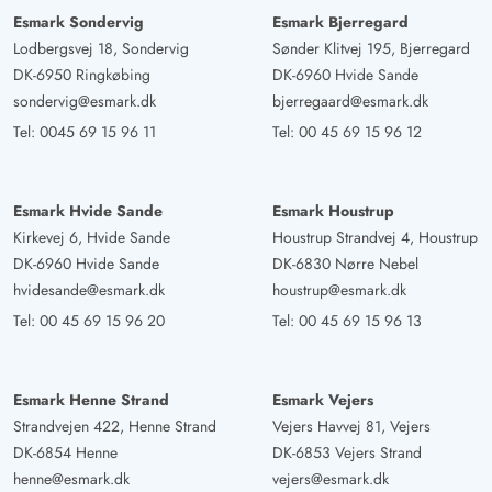
Esmark Sondervig
Esmark Bjerregard
Lodbergsvej 18, Sondervig
Sønder Klitvej 195, Bjerregard
DK-6950 Ringkøbing
DK-6960 Hvide Sande
sondervig@esmark.dk
bjerregaard@esmark.dk
Tel:
0045 69 15 96 11
Tel:
00 45 69 15 96 12
Esmark Hvide Sande
Esmark Houstrup
Kirkevej 6, Hvide Sande
Houstrup Strandvej 4, Houstrup
DK-6960 Hvide Sande
DK-6830 Nørre Nebel
hvidesande@esmark.dk
houstrup@esmark.dk
Tel:
00 45 69 15 96 20
Tel:
00 45 69 15 96 13
Esmark Henne Strand
Esmark Vejers
Strandvejen 422, Henne Strand
Vejers Havvej 81, Vejers
DK-6854 Henne
DK-6853 Vejers Strand
henne@esmark.dk
vejers@esmark.dk