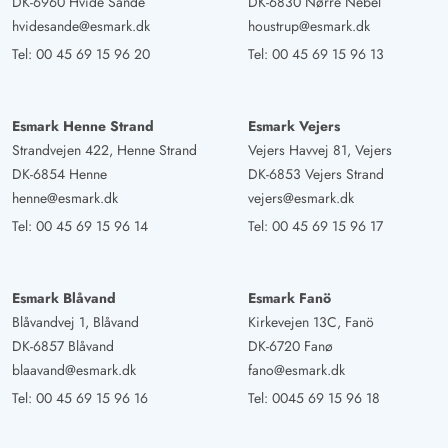
DK-6960 Hvide Sande
DK-6830 Nørre Nebel
hvidesande@esmark.dk
houstrup@esmark.dk
Tel:
00 45 69 15 96 20
Tel:
00 45 69 15 96 13
Esmark Henne Strand
Esmark Vejers
Strandvejen 422, Henne Strand
Vejers Havvej 81, Vejers
DK-6854 Henne
DK-6853 Vejers Strand
henne@esmark.dk
vejers@esmark.dk
Tel:
00 45 69 15 96 14
Tel:
00 45 69 15 96 17
Esmark Blåvand
Esmark Fanö
Blåvandvej 1, Blåvand
Kirkevejen 13C, Fanö
DK-6857 Blåvand
DK-6720 Fanø
blaavand@esmark.dk
fano@esmark.dk
Tel:
00 45 69 15 96 16
Tel:
0045 69 15 96 18