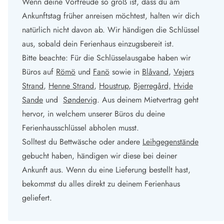
Wenn deine Vorfreude so groß ist, dass du am
Ankunftstag früher anreisen möchtest, halten wir dich
natürlich nicht davon ab. Wir händigen die Schlüssel
aus, sobald dein Ferienhaus einzugsbereit ist.
Bitte beachte: Für die Schlüsselausgabe haben wir
Büros auf
Römö
und
Fanö
sowie in
Blåvand
,
Vejers
Strand
,
Henne Strand
,
Houstrup
,
Bjerregård,
Hvide
Sande
und
Søndervig
. Aus deinem Mietvertrag geht
hervor, in welchem unserer Büros du deine
Ferienhausschlüssel abholen musst.
Solltest du Bettwäsche oder andere
Leihgegenstände
gebucht haben, händigen wir diese bei deiner
Ankunft aus. Wenn du eine Lieferung bestellt hast,
bekommst du alles direkt zu deinem Ferienhaus
geliefert.