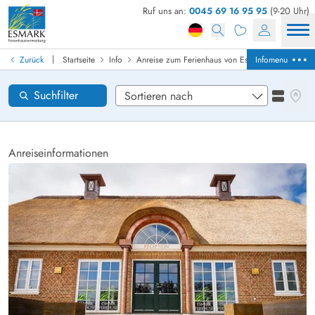
Ruf uns an:
0045 69 16 95 95
(9-20 Uhr)
Ferienhaus in Dänemark finden
Anreise
|
Zurück
Startseite
Info
Anreise zum Ferienhaus von Esmark
Infomenu
Gebiete
Karten
Suchfilter
Listena
Wünsche zum Haus
Zurücksetzen
Loading...
Anreiseinformationen