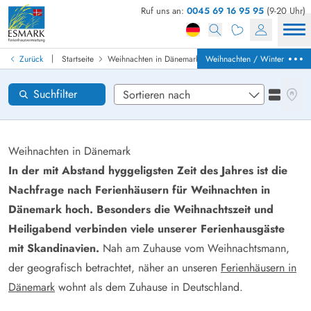
Ruf uns an:
0045 69 16 95 95
(9-20 Uhr)
Ferienhaus in Dänemark finden
Anreise
|
Zurück
Startseite
Weihnachten in Dänemark
Weihnachten / Winter
Gebiete
Karten
Suchfilter
Listena
Wünsche zum Haus
Zurücksetzen
Weihnachten in Dänemark
In der mit Abstand hyggeligsten Zeit des Jahres ist die
Nachfrage nach Ferienhäusern für Weihnachten in
Loading...
Dänemark hoch. Besonders die Weihnachtszeit und
Heiligabend verbinden viele unserer Ferienhausgäste
mit Skandinavien.
Nah am Zuhause vom Weihnachtsmann,
der geografisch betrachtet, näher an unseren
Ferienhäusern in
Dänemark
wohnt als dem Zuhause in Deutschland.