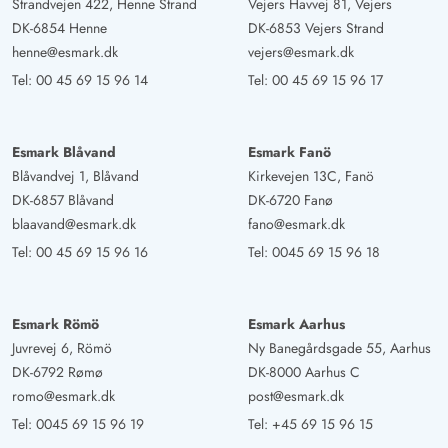
Strandvejen 422, Henne Strand
Vejers Havvej 81, Vejers
DK-6854 Henne
DK-6853 Vejers Strand
henne@esmark.dk
vejers@esmark.dk
Tel:
00 45 69 15 96 14
Tel:
00 45 69 15 96 17
Esmark Blåvand
Esmark Fanö
Blåvandvej 1, Blåvand
Kirkevejen 13C, Fanö
DK-6857 Blåvand
DK-6720 Fanø
blaavand@esmark.dk
fano@esmark.dk
Tel:
00 45 69 15 96 16
Tel:
0045 69 15 96 18
Esmark Römö
Esmark Aarhus
Juvrevej 6, Römö
Ny Banegårdsgade 55, Aarhus
DK-6792 Rømø
DK-8000 Aarhus C
romo@esmark.dk
post@esmark.dk
Tel:
0045 69 15 96 19
Tel:
+45 69 15 96 15