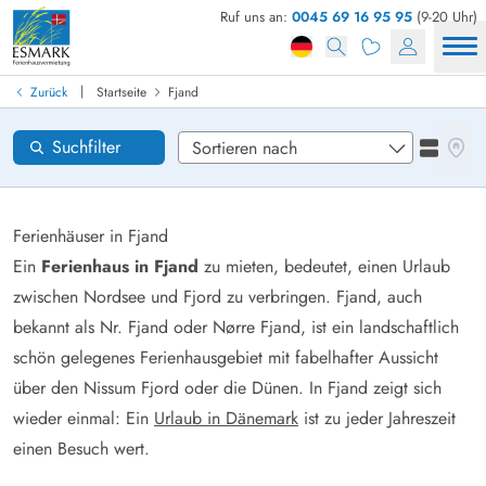
Ruf uns an:
0045 69 16 95 95
(9-20 Uhr)
Ferienhaus in Dänemark finden
Anreise
|
Zurück
Startseite
Fjand
Gebiete
Karten
Suchfilter
Listena
Wünsche zum Haus
Zurücksetzen
Ferienhäuser in Fjand
Ein
Ferienhaus in Fjand
zu mieten, bedeutet, einen Urlaub
zwischen Nordsee und Fjord zu verbringen. Fjand, auch
Loading...
bekannt als Nr. Fjand oder Nørre Fjand, ist ein landschaftlich
schön gelegenes Ferienhausgebiet mit fabelhafter Aussicht
über den Nissum Fjord oder die Dünen. In Fjand zeigt sich
wieder einmal: Ein
Urlaub in Dänemark
ist zu jeder Jahreszeit
einen Besuch wert.