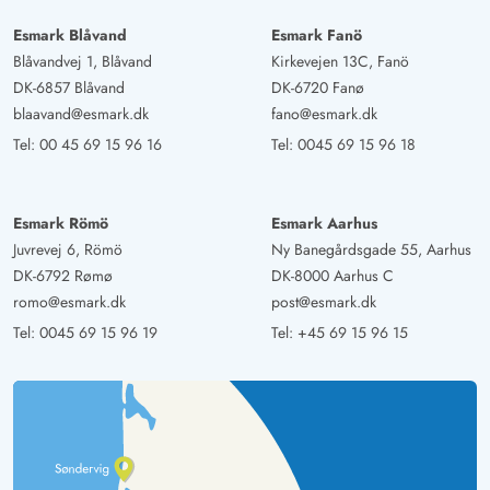
Esmark Blåvand
Esmark Fanö
Blåvandvej 1, Blåvand
Kirkevejen 13C, Fanö
DK-6857 Blåvand
DK-6720 Fanø
blaavand@esmark.dk
fano@esmark.dk
Tel:
00 45 69 15 96 16
Tel:
0045 69 15 96 18
Esmark Römö
Esmark Aarhus
Juvrevej 6, Römö
Ny Banegårdsgade 55, Aarhus
DK-6792 Rømø
DK-8000 Aarhus C
romo@esmark.dk
post@esmark.dk
Tel:
0045 69 15 96 19
Tel:
+45 69 15 96 15