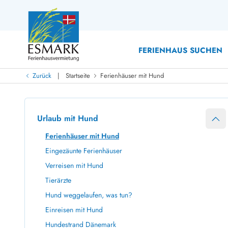
FERIENHAUS SUCHEN
|
Zurück
Startseite
Ferienhäuser mit Hund
Last Minute
Last Minute
Neu bei uns!
Urlaub mit Hund
Neue Ferienhäuser bei ESMARK
Ferienhäuser mit Pool
Ferienhäuser
Neurenovierte Ferienhäuser
Ferienh
Ferienhäuser mit Hund
Ferienhäuser mit Endreinigung inklusive
Ferienhä
Eingezäunte Ferienhäuser
Ferienhäuser dicht am Strand
Ferienhä
Verreisen mit Hund
Ferienhäuser mit Internet
Ferienhä
Tierärzte
Ferienhäuser neu gebaut
Ferienh
Hund weggelaufen, was tun?
Ferienhäuser mit Sauna
Ferienhä
Ferienhäuser Nicht-Raucher
Luxus Fe
Einreisen mit Hund
Ferienhäuser mit Aussicht
Ferienh
Hundestrand Dänemark