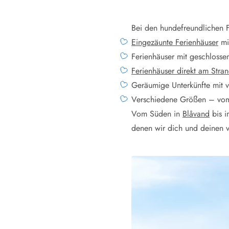
Wandern in Dänemark
Wasserski in Dänemark
Bei den hundefreundlichen F
Segeln in Dänemark
Eingezäunte Ferienhäuser
mit
Kultur in Dänemark
Ferienhäuser mit geschlossen
Historische Museen
Ferienhäuser direkt am Stra
Sehenswürdigkeiten
Kunstmuseen
Geräumige Unterkünfte mit v
Kunsthandwerk und Galerien
Verschiedene Größen – vom 
Essen und Trinken
Vom Süden in
Blåvand
bis i
Einkaufen und Shopping
denen wir dich und deinen 
Weihnachten in Dänemark
Heiraten in Dänemark
Wikinger in Dänemark
Hygge
Pyt