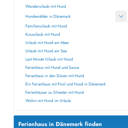
Ferienhäuser mit Whirlpool
Ferienh
Wanderurlaub mit Hund
Ferienhäuser mit Freitagswechsel
Ferienh
Hundewälder in Dänemark
Ferienhäuser mit Samstagswechsel
Ferienh
Familienurlaub mit Hund
Ferienhäuser Bjerregard
Ferienhäuser Blavand
Ferienhäuser Hvide S
Kurzurlaub mit Hund
Ferienhäuser Argab
Ferienh
Urlaub mit Hund am Meer
Ferienhäuser in Arrild
Ferienh
Ferienhäuser Bjerregard
Ferienh
Urlaub mit Hund am See
Ferienhäuser Blavand
Ferienhä
Last Minute Urlaub mit Hund
Ferienhäuser Bork Havn
Ferienh
Ferienhaus mit Hund und Sauna
Ferienhäuser Fjand
Ferienh
Ferienhaus in den Dünen mit Hund
Ferienhäuser Fanö
Ferienh
Ein Ferienhaus mit Pool und Hund in Dänemark
Ferienhäuser Graerup Strand
Ferienh
Ferienhäuser Haurvig
Ferienh
Ferienhäuser zu Silvester mit Hund
Ferienhäuser Henne Strand
Ferienhä
Wohin mit Hund im Urlaub
Esmark Reisecurity
Esmark KidsVIP
Esmark VIP Partnervorteile
Vorteil
Ferienhaus in Dänemark finden
Praktische Informationen