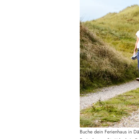
Esmark Bjerregard
Esmark Sondervig
Esmark Houstrup
Esmark Fanö
E
Kontakt & Öffnungszeiten
Qualität seit 1965
Über uns
Nachhaltigkeit
Das sagen unsere Gäste
Newsletter
Sponsoren - Esmark unterstützt
Mietbedingungen
Datenschutzerklärung
Impressum
Presse
Buche dein Ferienhaus in D