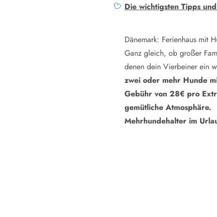
LEGOLAND® Rabatt
Die wichtigsten Tipps u
Urlaub mit Kindern
Urlaub mit Hund
Dänemark: Ferienhaus mit H
Urlaub am Strand
Urlaub in der Natur
Ganz gleich, ob großer Fam
Finde Bernstein am Strand
denen dein Vierbeiner ein w
Indoorspielländer in Dänemark
zwei oder mehr Hunde mit
Zoos und Tierparks in Dänemark
Gebühr von 28€ pro Extr
Freizeitparks in Dänemark
gemütliche Atmosphäre.
Sport
Mehrhundehalter im Urla
Angeln in Dänemark
Bowling in Dänemark
Minigolf spielen in Dänemark
Schwimmhallen und Badeländer
Golfen in Dänemark
Fitnesscenter in Dänemark
Fahrradfahren in Dänemark
Reiten in Dänemark
Surfen in Dänemark