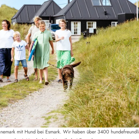
smark Blavand
Esmark Vejers
Esmark Henne
Esmark Römö
Esmark Hv
änemark mit Hund bei Esmark. Wir haben über 3400 hundefreundli