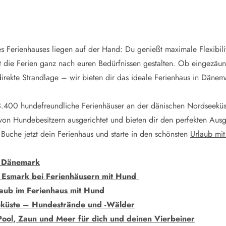
es Ferienhauses liegen auf der Hand: Du genießt maximale Flexibil
t die Ferien ganz nach euren Bedürfnissen gestalten. Ob eingezäun
direkte Strandlage – wir bieten dir das ideale Ferienhaus in Dänem
3.400 hundefreundliche Ferienhäuser an der dänischen Nordseeküs
 von Hundebesitzern ausgerichtet und bieten dir den perfekten Ausg
 Buche jetzt dein Ferienhaus und starte in den schönsten
Urlaub mi
n Dänemark
n Esmark bei Ferienhäusern mit Hund
laub im Ferienhaus mit Hund
eküste – Hundestrände und -Wälder
Pool, Zaun und Meer für dich und deinen Vierbeiner