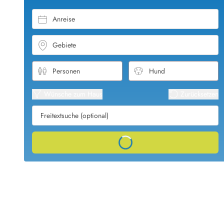
Öffnungszeiten
Anreise
Anreise
Abreise
Ferienhaus ABC
Gebiete
Häufige Fragen zur Buchung
Nebenkosten (Strom, Wasser usw...)
Verleihservice
Reisescheckliste
Wünsche zum Haus
Zurücksetzen
Endreinigung
Gutschein
Frühbucher
Loading...
Mietbedingungen
Info
Reiseführer Dänemark
Tipps für Urlaub in Dänemark
Wetter in Dänemark
Saisonzeiten
Badesicherheit im Meer