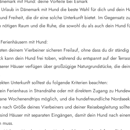
Dänemark mit Hund: deine Vorteile bei Esmark
r Urlaub in Dänemark mit Hund die beste Wahl für dich und dein Hau
t und Freiheit, die dir eine solche Unterkunft bietet. Im Gegensatz 
n nötigen Raum und die Ruhe, die sowohl du als auch dein Hund fü
n Ferienhäusern mit Hund:
eten deinem Vierbeiner sicheren Freilauf, ohne dass du dir ständ
 kann dein Hund frei toben, während du entspannt auf der Terrass
nserer Häuser verfügen über großzügige Naturgrundstücke, die de
.
kten Unterkunft solltest du folgende Kriterien beachten:
ein Ferienhaus in Strandnähe oder mit direktem Zugang zu Hundew
ne Wochenendtrips möglich, und die hundefreundliche Nordseeküst
e nach Größe deines Vierbeiners und deiner Reisebegleitung solltes
 sind Häuser mit separaten Eingängen, damit dein Hund nach eine
n muss.