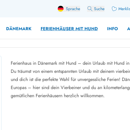
Sprache
Suche
Merkli
DÄNEMARK
FERIENHÄUSER MIT HUND
INFO
A
Ferienhaus in Dänemark mit Hund – dein Urlaub mit Hund i
 mit Hund
Du träumst von einem entspannten Urlaub mit deinem vierbe
äuser mit Sonntagswechsel
Ferienhaus für 
und dich
ist die perfekte Wahl für unvergessliche Ferien! Dä
user für Angler
Ferienhaus für 
Europas – hier sind dein Vierbeiner und du an kilometerlan
user mit Aktivitätsraum
Ferienhaus für 
gemütlichen Ferienhäusern herzlich willkommen.
user mit Ladestation (E-Auto)
Ferienhaus für 
äuser mit Kaminofen
Ferienhaus für 
user mit Kindern
Ferienhäuser im 
rienhäuser
Ferienhäuser i
äuser mit Nebensaionrabatt
Ferienhäuser im 