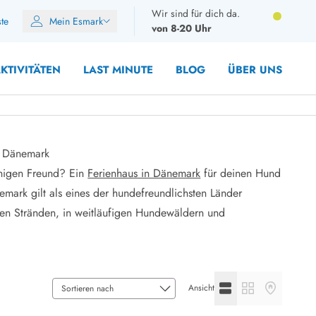
Wir sind für dich da.
ste
Mein Esmark
von 8-20 Uhr
KTIVITÄTEN
LAST MINUTE
BLOG
ÜBER UNS
n Dänemark
inigen Freund? Ein
Ferienhaus in Dänemark
für deinen Hund
8 Personen
nemark gilt als eines der hundefreundlichsten Länder
10 Personen
gen Stränden, in weitläufigen Hundewäldern und
12 Personen
14 Personen
Gruppen
Frühjahr
Listenansicht anzeige
Galerieansicht a
Kartenansic
Ansicht
m Sommer
Herbst