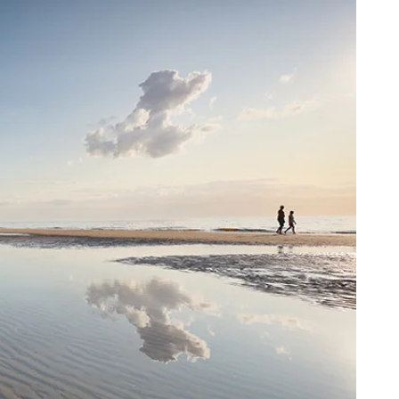
 Winter
er Weihnachten
r Silvester
 Nymindegab
ömö
 Ringköbing Fjord
ndervig
odbjerge
 Thorsminde
erso Klit
ers Strand
ster Husby