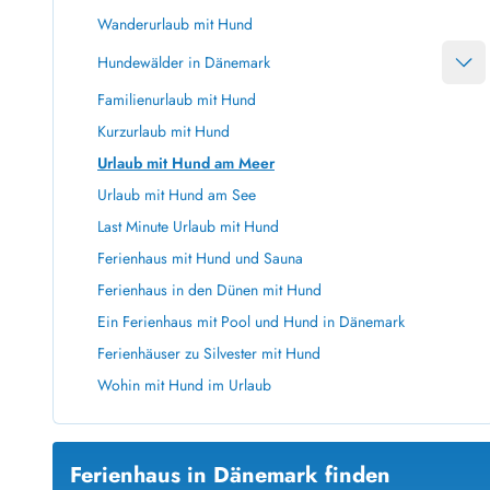
Ferienhäuser mit Whirlpool
Ferienh
Wanderurlaub mit Hund
Ferienhäuser mit Freitagswechsel
Ferienh
Hundewälder in Dänemark
Ferienhäuser mit Samstagswechsel
Ferienh
Familienurlaub mit Hund
Ferienhäuser Bjerregard
Ferienhäuser Blavand
Ferienhäuser Hvide S
Kurzurlaub mit Hund
Ferienhäuser Argab
Ferienh
Urlaub mit Hund am Meer
Ferienhäuser in Arrild
Ferienh
Ferienhäuser Bjerregard
Ferienh
Urlaub mit Hund am See
Ferienhäuser Blavand
Ferienhä
Last Minute Urlaub mit Hund
Ferienhäuser Bork Havn
Ferienh
Ferienhaus mit Hund und Sauna
Ferienhäuser Fjand
Ferienh
Ferienhaus in den Dünen mit Hund
Ferienhäuser Fanö
Ferienh
Ein Ferienhaus mit Pool und Hund in Dänemark
Ferienhäuser Graerup Strand
Ferienh
Ferienhäuser Haurvig
Ferienh
Ferienhäuser zu Silvester mit Hund
Ferienhäuser Henne Strand
Ferienhä
Wohin mit Hund im Urlaub
Esmark Reisecurity
Esmark KidsVIP
Esmark VIP Partnervorteile
Vorteil
Ferienhaus in Dänemark finden
Praktische Informationen