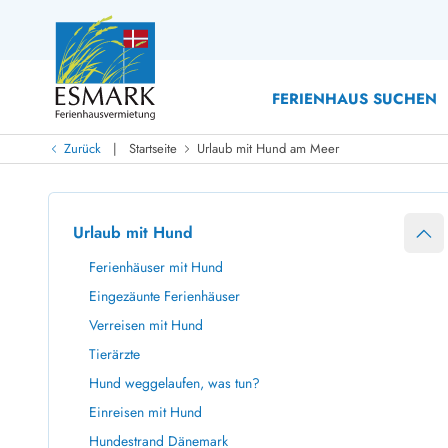
FERIENHAUS SUCHEN
|
Zurück
Startseite
Urlaub mit Hund am Meer
Last Minute
Last Minute
Neu bei uns!
Urlaub mit Hund
Neue Ferienhäuser bei ESMARK
Ferienhäuser mit Pool
Ferienhäuser
Neurenovierte Ferienhäuser
Ferienh
Ferienhäuser mit Hund
Ferienhäuser mit Endreinigung inklusive
Ferienhä
Eingezäunte Ferienhäuser
Ferienhäuser dicht am Strand
Ferienhä
Verreisen mit Hund
Ferienhäuser mit Internet
Ferienhä
Tierärzte
Ferienhäuser neu gebaut
Ferienh
Hund weggelaufen, was tun?
Ferienhäuser mit Sauna
Ferienhä
Ferienhäuser Nicht-Raucher
Luxus Fe
Einreisen mit Hund
Ferienhäuser mit Aussicht
Ferienh
Hundestrand Dänemark