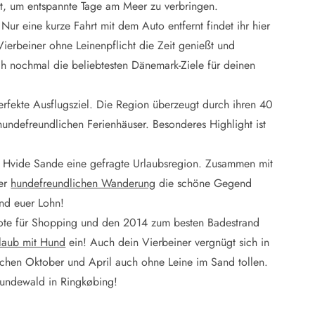
ide Sande
Das Team im Hintergrund
ht, um entspannte Tage am Meer zu verbringen.
 Nur eine kurze Fahrt mit dem Auto entfernt findet ihr hier
ierbeiner ohne Leinenpflicht die Zeit genießt und
ch nochmal die beliebtesten Dänemark-Ziele für deinen
erfekte Ausflugsziel. Die Region überzeugt durch ihren 40
undefreundlichen Ferienhäuser. Besonderes Highlight ist
t Hvide Sande eine gefragte Urlaubsregion. Zusammen mit
ner
hundefreundlichen Wanderung
die schöne Gegend
nd euer Lohn!
bote für Shopping und den 2014 zum besten Badestrand
rlaub mit Hund
ein! Auch dein Vierbeiner vergnügt sich in
chen Oktober und April auch ohne Leine im Sand tollen.
 Hundewald in Ringkøbing!