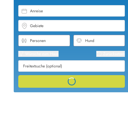
Öffnungszeiten
Anreise
Anreise
Abreise
Ferienhaus ABC
Gebiete
Häufige Fragen zur Buchung
Nebenkosten (Strom, Wasser usw...)
Verleihservice
Reisescheckliste
Wünsche zum Haus
Zurücksetzen
Endreinigung
Gutschein
Frühbucher
Loading...
Mietbedingungen
Info
Reiseführer Dänemark
Tipps für Urlaub in Dänemark
Wetter in Dänemark
Saisonzeiten
Badesicherheit im Meer