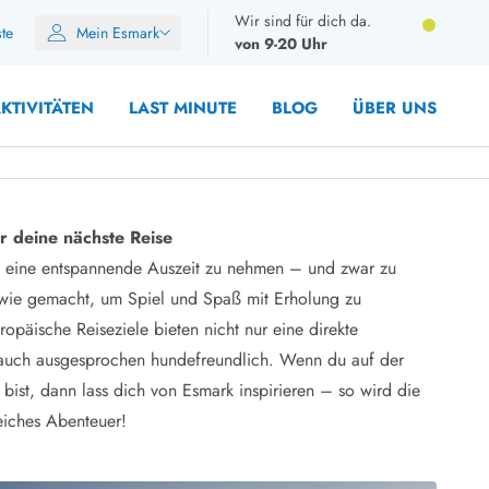
Wir sind für dich da.
ste
Mein Esmark
von 9-20 Uhr
KTIVITÄTEN
LAST MINUTE
BLOG
ÜBER UNS
r deine nächste Reise
ich eine entspannende Auszeit zu nehmen – und zwar zu
8 Personen
r wie gemacht, um Spiel und Spaß mit Erholung zu
10 Personen
opäische Reiseziele bieten nicht nur eine direkte
12 Personen
 auch ausgesprochen hundefreundlich. Wenn du auf der
14 Personen
bist, dann lass dich von Esmark inspirieren – so wird die
Gruppen
eiches Abenteuer!
Frühjahr
m Sommer
Herbst