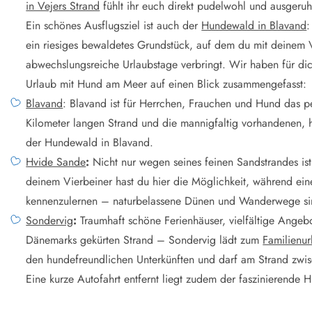
smark Blavand
Esmark Vejers
Esmark Henne
Esmark Römö
Esmark Hv
in Vejers Strand
fühlt ihr euch direkt pudelwohl und ausgeru
Ein schönes Ausflugsziel ist auch der
Hundewald in Blavand
:
ein riesiges bewaldetes Grundstück, auf dem du mit deinem V
abwechslungsreiche Urlaubstage verbringt. Wir haben für di
Urlaub mit Hund am Meer auf einen Blick zusammengefasst:
Blavand
: Blavand ist für Herrchen, Frauchen und Hund das p
Kilometer langen Strand und die mannigfaltig vorhandenen, h
der Hundewald in Blavand.
Hvide Sande
:
Nicht nur wegen seines feinen Sandstrandes is
deinem Vierbeiner hast du hier die Möglichkeit, während ei
kennenzulernen – naturbelassene Dünen und Wanderwege si
Sondervig
:
Traumhaft schöne Ferienhäuser, vielfältige Ange
Dänemarks gekürten Strand – Sondervig lädt zum
Familienu
den hundefreundlichen Unterkünften und darf am Strand zwis
Eine kurze Autofahrt entfernt liegt zudem der faszinierende