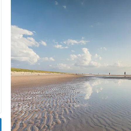
aus für 2 Personen
Ferienhäuser im
aus für 4 Personen
Ferienhäuser üb
aus für 6 Personen
Ferienhäuser übe
ande
Ferienhäuser Sondervig
äuser Ho
Ferienhäuser in
äuser Houstrup
Ferienhäuser R
äuser Houvig
Ferienhäuser am
user auf Holmsland Klit
Ferienhäuser So
äuser in Holmsland
Ferienhäuser Sk
äuser Hvide Sande
Ferienhäuser in
äuser Jegum
Ferienhäuser Ved
äuser Klegod
Ferienhäuser Vej
äuser Lodbjerg Hede
Ferienhäuser Ve
user Nr. Lyngvig
e bei uns