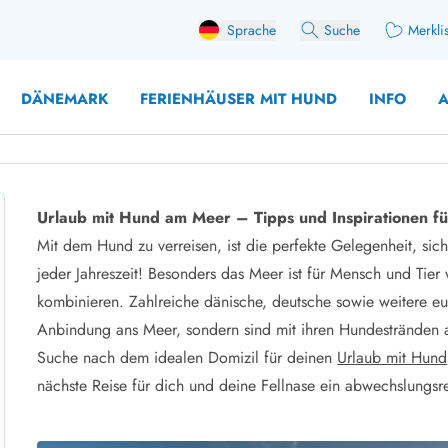
Sprache
Suche
Merkli
DÄNEMARK
FERIENHÄUSER MIT HUND
INFO
A
Urlaub mit Hund am Meer – Tipps und Inspirationen fü
 mit Hund
Mit dem Hund zu verreisen, ist die perfekte Gelegenheit, s
äuser mit Sonntagswechsel
Ferienhaus für 
jeder Jahreszeit! Besonders das Meer ist für Mensch und Tie
user für Angler
Ferienhaus für 
kombinieren. Zahlreiche dänische, deutsche sowie weitere eur
user mit Aktivitätsraum
Ferienhaus für 
Anbindung ans Meer, sondern sind mit ihren Hundestränden
user mit Ladestation (E-Auto)
Ferienhaus für 
Suche nach dem idealen Domizil für deinen
Urlaub mit Hund
äuser mit Kaminofen
Ferienhaus für 
nächste Reise für dich und deine Fellnase ein abwechslungsr
user mit Kindern
Ferienhäuser im 
rienhäuser
Ferienhäuser i
äuser mit Nebensaionrabatt
Ferienhäuser im 