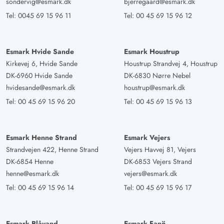
sondervig@esmark.dk
bjerregaard@esmark.dk
Tel:
0045 69 15 96 11
Tel:
00 45 69 15 96 12
Esmark Hvide Sande
Esmark Houstrup
Kirkevej 6, Hvide Sande
Houstrup Strandvej 4, Houstrup
DK-6960 Hvide Sande
DK-6830 Nørre Nebel
hvidesande@esmark.dk
houstrup@esmark.dk
Tel:
00 45 69 15 96 20
Tel:
00 45 69 15 96 13
Esmark Henne Strand
Esmark Vejers
Strandvejen 422, Henne Strand
Vejers Havvej 81, Vejers
DK-6854 Henne
DK-6853 Vejers Strand
henne@esmark.dk
vejers@esmark.dk
Tel:
00 45 69 15 96 14
Tel:
00 45 69 15 96 17
Esmark Blåvand
Esmark Fanö