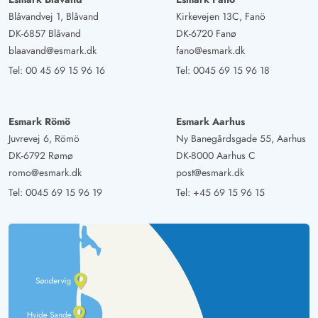
Blåvandvej 1, Blåvand
Kirkevejen 13C, Fanö
DK-6857 Blåvand
DK-6720 Fanø
blaavand@esmark.dk
fano@esmark.dk
Tel:
00 45 69 15 96 16
Tel:
0045 69 15 96 18
Esmark Römö
Esmark Aarhus
Juvrevej 6, Römö
Ny Banegårdsgade 55, Aarhus
DK-6792 Rømø
DK-8000 Aarhus C
romo@esmark.dk
post@esmark.dk
Tel:
0045 69 15 96 19
Tel:
+45 69 15 96 15