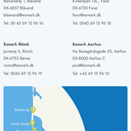
Blåvandvej 1, Blåvand
Kirkevejen 13C, Fanö
DK-6857 Blåvand
DK-6720 Fanø
blaavand@esmark.dk
fano@esmark.dk
Tel:
00 45 69 15 96 16
Tel:
0045 69 15 96 18
Esmark Römö
Esmark Aarhus
Juvrevej 6, Römö
Ny Banegårdsgade 55, Aarhus
DK-6792 Rømø
DK-8000 Aarhus C
romo@esmark.dk
post@esmark.dk
Tel:
0045 69 15 96 19
Tel:
+45 69 15 96 15