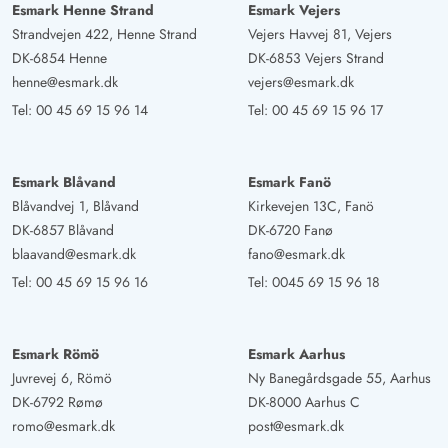
Esmark Henne Strand
Esmark Vejers
Strandvejen 422, Henne Strand
Vejers Havvej 81, Vejers
DK-6854 Henne
DK-6853 Vejers Strand
henne@esmark.dk
vejers@esmark.dk
Tel:
00 45 69 15 96 14
Tel:
00 45 69 15 96 17
Esmark Blåvand
Esmark Fanö
Blåvandvej 1, Blåvand
Kirkevejen 13C, Fanö
DK-6857 Blåvand
DK-6720 Fanø
blaavand@esmark.dk
fano@esmark.dk
Tel:
00 45 69 15 96 16
Tel:
0045 69 15 96 18
Esmark Römö
Esmark Aarhus
Juvrevej 6, Römö
Ny Banegårdsgade 55, Aarhus
DK-6792 Rømø
DK-8000 Aarhus C
romo@esmark.dk
post@esmark.dk