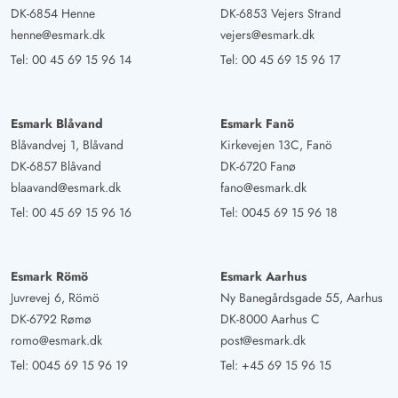
DK-6854 Henne
DK-6853 Vejers Strand
henne@esmark.dk
vejers@esmark.dk
Tel:
00 45 69 15 96 14
Tel:
00 45 69 15 96 17
Esmark Blåvand
Esmark Fanö
Blåvandvej 1, Blåvand
Kirkevejen 13C, Fanö
DK-6857 Blåvand
DK-6720 Fanø
blaavand@esmark.dk
fano@esmark.dk
Tel:
00 45 69 15 96 16
Tel:
0045 69 15 96 18
Esmark Römö
Esmark Aarhus
Juvrevej 6, Römö
Ny Banegårdsgade 55, Aarhus
DK-6792 Rømø
DK-8000 Aarhus C
romo@esmark.dk
post@esmark.dk
Tel:
0045 69 15 96 19
Tel:
+45 69 15 96 15