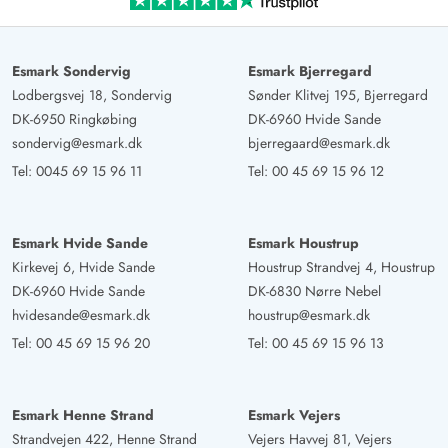
Esmark Sondervig
Esmark Bjerregard
Lodbergsvej 18, Sondervig
Sønder Klitvej 195, Bjerregard
DK-6950 Ringkøbing
DK-6960 Hvide Sande
sondervig@esmark.dk
bjerregaard@esmark.dk
Tel:
0045 69 15 96 11
Tel:
00 45 69 15 96 12
Esmark Hvide Sande
Esmark Houstrup
Kirkevej 6, Hvide Sande
Houstrup Strandvej 4, Houstrup
DK-6960 Hvide Sande
DK-6830 Nørre Nebel
hvidesande@esmark.dk
houstrup@esmark.dk
Tel:
00 45 69 15 96 20
Tel:
00 45 69 15 96 13
Esmark Henne Strand
Esmark Vejers
Strandvejen 422, Henne Strand
Vejers Havvej 81, Vejers