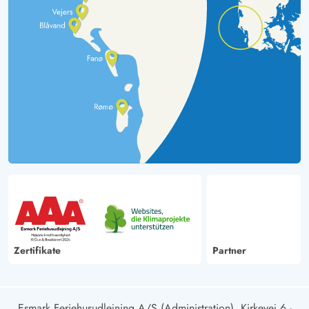
Zertifikate
Partner
Esmark Feriehusudlejning A/S (Administration), Kirkevej 6 -