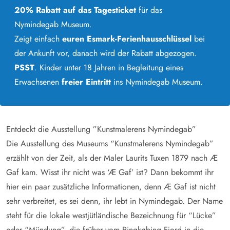
20% Rabatt auf das Tagesticket
für das
Nymindegab Museum.
Zeigt einfach
euren Esmark-Ferienhausschlüssel
bei
der Ankunft vor, danach wird der Rabatt abgezogen.
PSST
. Kinder unter 18 Jahren in Begleitung eines
Erwachsenen
freier Eintritt
ins Nymindegab Museum.
Entdeckt die Ausstellung ”Kunstmalerens Nymindegab”
Die Ausstellung des Museums “Kunstmalerens Nymindegab”
erzählt von der Zeit, als der Maler Laurits Tuxen 1879 nach Æ
Gaf kam. Wisst ihr nicht was ‘Æ Gaf’ ist? Dann bekommt ihr
hier ein paar zusätzliche Informationen, denn Æ Gaf ist nicht
sehr verbreitet, es sei denn, ihr lebt in Nymindegab. Der Name
steht für die lokale westjütländische Bezeichnung für “Lücke”
oder “Mündung”, die früher vom Ringkøbing Fjord in die