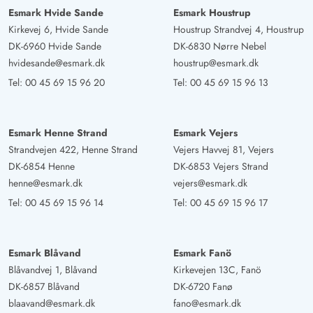
Esmark Hvide Sande
Esmark Houstrup
Kirkevej 6, Hvide Sande
Houstrup Strandvej 4, Houstrup
DK-6960 Hvide Sande
DK-6830 Nørre Nebel
hvidesande@esmark.dk
houstrup@esmark.dk
Tel:
00 45 69 15 96 20
Tel:
00 45 69 15 96 13
Esmark Henne Strand
Esmark Vejers
Strandvejen 422, Henne Strand
Vejers Havvej 81, Vejers
DK-6854 Henne
DK-6853 Vejers Strand
henne@esmark.dk
vejers@esmark.dk
Tel:
00 45 69 15 96 14
Tel:
00 45 69 15 96 17
Esmark Blåvand
Esmark Fanö
Blåvandvej 1, Blåvand
Kirkevejen 13C, Fanö
DK-6857 Blåvand
DK-6720 Fanø
blaavand@esmark.dk
fano@esmark.dk