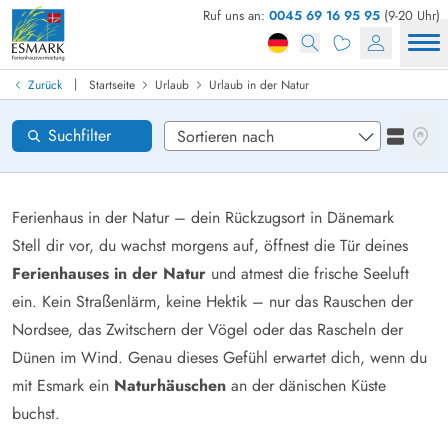
Ruf uns an:
0045 69 16 95 95
(9-20 Uhr)
Ferienhaus in Dänemark finden
Anreise
|
Zurück
Startseite
Urlaub
Urlaub in der Natur
Gebiete
Karten
Suchfilter
Listena
Wünsche zum Haus
Zurücksetzen
Ferienhaus in der Natur – dein Rückzugsort in Dänemark
Stell dir vor, du wachst morgens auf, öffnest die Tür deines
Ferienhauses in der Natur
und atmest die frische Seeluft
Loading...
ein. Kein Straßenlärm, keine Hektik – nur das Rauschen der
Nordsee, das Zwitschern der Vögel oder das Rascheln der
Dünen im Wind. Genau dieses Gefühl erwartet dich, wenn du
mit Esmark ein
Naturhäuschen
an der dänischen Küste
buchst.