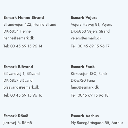
Esmark Henne Strand
Esmark Vejers
Strandvejen 422, Henne Strand
Vejers Havvej 81, Vejers
DK-6854 Henne
DK-6853 Vejers Strand
henne@esmark.dk
vejers@esmark.dk
Tel:
00 45 69 15 96 14
Tel:
00 45 69 15 96 17
Esmark Blåvand
Esmark Fanö
Blåvandvej 1, Blåvand
Kirkevejen 13C, Fanö
DK-6857 Blåvand
DK-6720 Fanø
blaavand@esmark.dk
fano@esmark.dk
Tel:
00 45 69 15 96 16
Tel:
0045 69 15 96 18
Esmark Römö
Esmark Aarhus
Juvrevej 6, Römö
Ny Banegårdsgade 55, Aarhus