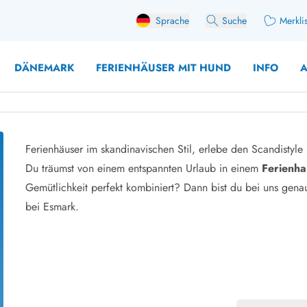
Sprache
Suche
Merkli
DÄNEMARK
FERIENHÄUSER MIT HUND
INFO
A
Ferienhäuser im skandinavischen Stil, erlebe den Scandistyle
 mit Hund
Du träumst von einem entspannten Urlaub in einem
Ferienha
äuser mit Sonntagswechsel
Ferienhaus für 
Gemütlichkeit perfekt kombiniert? Dann bist du bei uns gena
user für Angler
Ferienhaus für 
bei Esmark.
user mit Aktivitätsraum
Ferienhaus für 
user mit Ladestation (E-Auto)
Ferienhaus für 
äuser mit Kaminofen
Ferienhaus für 
user mit Kindern
Ferienhäuser im 
rienhäuser
Ferienhäuser i
äuser mit Nebensaionrabatt
Ferienhäuser im 