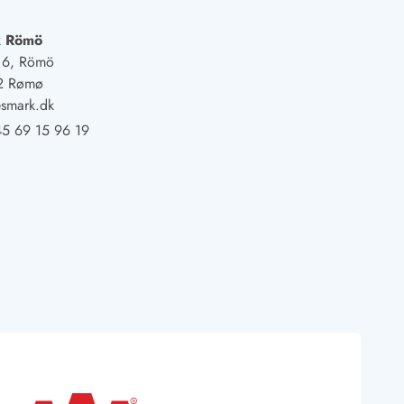
k Römö
j 6, Römö
2 Rømø
smark.dk
5 69 15 96 19