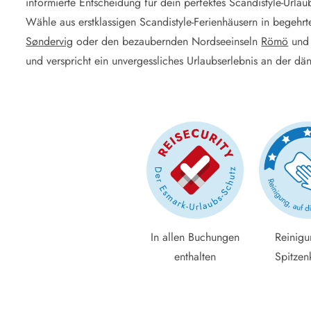
informierte Entscheidung für dein perfektes Scandistyle-Urlau
Wähle aus erstklassigen Scandistyle-Ferienhäusern in begehr
Søndervig
oder den bezaubernden Nordseeinseln
Römö
un
und verspricht ein unvergessliches Urlaubserlebnis an der dä
In allen Buchungen
Reinigu
enthalten
Spitzen