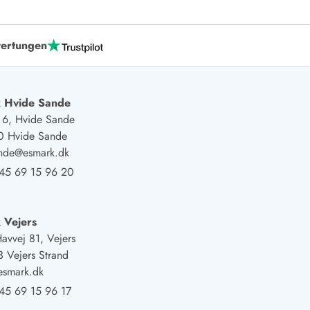
ide Sande
Das Team im Hintergrund
ertungen
 Hvide Sande
j 6, Hvide Sande
0 Hvide Sande
ande@esmark.dk
45 69 15 96 20
 Vejers
Havvej 81, Vejers
 Vejers Strand
esmark.dk
45 69 15 96 17