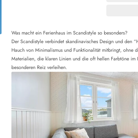
aus für 2 Personen
Ferienhäuser im
aus für 4 Personen
Ferienhäuser üb
aus für 6 Personen
Ferienhäuser übe
Was macht ein Ferienhaus im Scandistyle so besonders?
ande
Ferienhäuser Sondervig
äuser Ho
Ferienhäuser in
Der Scandistyle verbindet skandinavisches Design und den “
äuser Houstrup
Ferienhäuser R
Hauch von Minimalismus und Funktionalität mitbringt, ohne da
äuser Houvig
Ferienhäuser am
Materialien, die klaren Linien und die oft hellen Farbtöne im 
user auf Holmsland Klit
Ferienhäuser So
besonderen Reiz verleihen.
äuser in Holmsland
Ferienhäuser Sk
äuser Hvide Sande
Ferienhäuser in
äuser Jegum
Ferienhäuser Ved
äuser Klegod
Ferienhäuser Vej
äuser Lodbjerg Hede
Ferienhäuser Ve
user Nr. Lyngvig
e bei uns