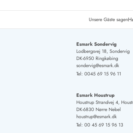
Esmark Bjerregard
Esmark Sondervig
Esmark Houstrup
Esmark Fanö
E
Kontakt & Öffnungszeiten
Qualität seit 1965
H
Unsere Gäste sagen
Über uns
Nachhaltigkeit
Das sagen unsere Gäste
Newsletter
Esmark Sondervig
Sponsoren - Esmark unterstützt
Lodbergsvej 18, Sondervig
Mietbedingungen
DK-6950 Ringkøbing
Datenschutzerklärung
sondervig@esmark.dk
Impressum
Tel:
0045 69 15 96 11
Presse
Esmark Houstrup
Houstrup Strandvej 4, Houst
DK-6830 Nørre Nebel
houstrup@esmark.dk
Tel:
00 45 69 15 96 13