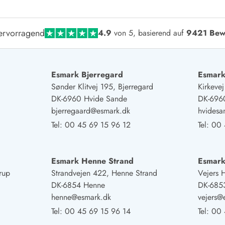
smark Blavand
Esmark Vejers
Esmark Henne
Esmark Römö
Esmark Hv
ervorragend
4.9
von 5, basierend auf
9421 Bew
Esmark Bjerregard
Esmark
Sønder Klitvej 195, Bjerregard
Kirkeve
DK-6960 Hvide Sande
DK-696
bjerregaard@esmark.dk
hvides
Tel:
00 45 69 15 96 12
Tel:
00 
Esmark Henne Strand
Esmark
rup
Strandvejen 422, Henne Strand
Vejers 
DK-6854 Henne
DK-6853
henne@esmark.dk
vejers@
Tel:
00 45 69 15 96 14
Tel:
00 