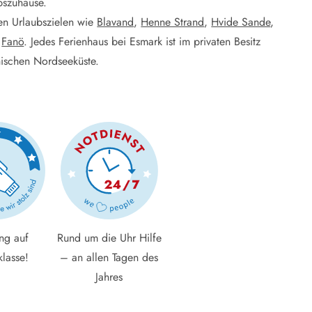
bszuhause.
ten Urlaubszielen wie
Blavand
,
Henne Strand
,
Hvide Sande
,
d
Fanö
. Jedes Ferienhaus bei Esmark ist im privaten Besitz
nischen Nordseeküste.
ng auf
Rund um die Uhr Hilfe
klasse!
– an allen Tagen des
Jahres