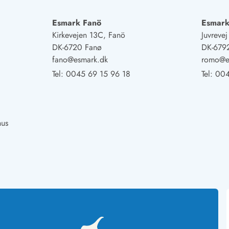
Esmark Fanö
Esmar
Kirkevejen 13C, Fanö
Juvreve
DK-6720 Fanø
DK-679
fano@esmark.dk
romo@e
Tel:
0045 69 15 96 18
Tel:
004
hus