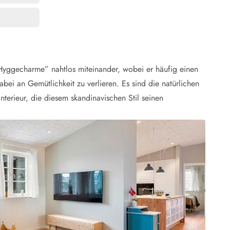
 Winter
er Weihnachten
r Silvester
 Nymindegab
Hyggecharme” nahtlos miteinander, wobei er häufig einen
ömö
bei an Gemütlichkeit zu verlieren. Es sind die natürlichen
 Ringköbing Fjord
Interieur, die diesem skandinavischen Stil seinen
ndervig
odbjerge
 Thorsminde
erso Klit
ers Strand
ster Husby