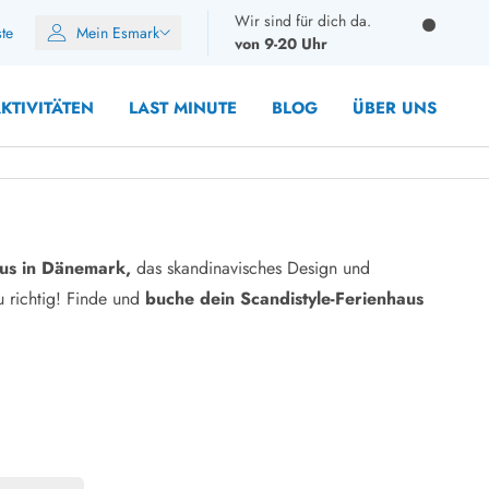
Wir sind für dich da.
ste
Mein Esmark
von 9-20 Uhr
KTIVITÄTEN
LAST MINUTE
BLOG
ÜBER UNS
us in Dänemark,
das skandinavisches Design und
8 Personen
u richtig! Finde und
buche dein Scandistyle-Ferienhaus
10 Personen
12 Personen
14 Personen
Gruppen
Frühjahr
m Sommer
Herbst