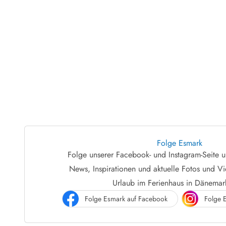
Wandern in Dänemark
Wasserski in Dänemark
Segeln in Dänemark
Kultur in Dänemark
Historische Museen
Sehenswürdigkeiten
Kunstmuseen
Kunsthandwerk und Galerien
Essen und Trinken
Einkaufen und Shopping
Weihnachten in Dänemark
Heiraten in Dänemark
Folge Esmark
Folge unserer Facebook- und Instagram-Seite
Wikinger in Dänemark
Hygge
News, Inspirationen und aktuelle Fotos und V
Pyt
Urlaub im Ferienhaus in Dänema
Folge Esmark auf Facebook
Folge 