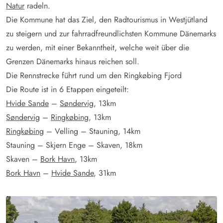
Natur
radeln.
Die Kommune hat das Ziel, den Radtourismus in Westjütland
zu steigern und zur fahrradfreundlichsten Kommune Dänemarks
zu werden, mit einer Bekanntheit, welche weit über die
Grenzen Dänemarks hinaus reichen soll.
Die Rennstrecke führt rund um den Ringkøbing Fjord
Die Route ist in 6 Etappen eingeteilt:
Hvide Sande
–
Søndervig
, 13km
Søndervig
–
Ringkøbing
, 13km
Ringkøbing
– Velling – Stauning, 14km
Stauning – Skjern Enge – Skaven, 18km
Skaven –
Bork Havn
, 13km
Bork Havn
–
Hvide Sande
, 31km