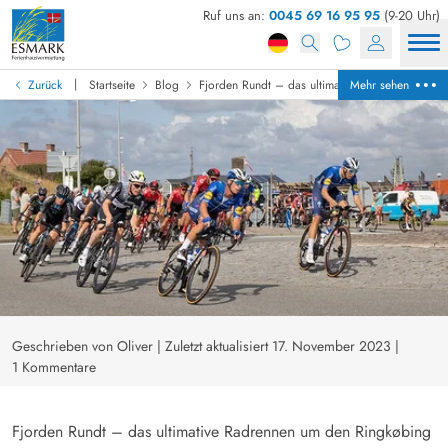
Ruf uns an:
0045 69 16 95 95
(9-20 Uhr)
|
Zurück
Startseite
Blog
Fjorden Rundt – das ultimative Radrennen um d
Mehr sehen
Geschrieben von Oliver
|
Zuletzt aktualisiert 17. November 2023
|
1 Kommentare
Fjorden Rundt – das ultimative Radrennen um den Ringkøbing