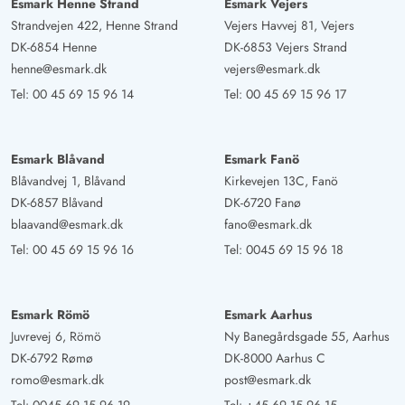
Esmark Henne Strand
Esmark Vejers
Strandvejen 422, Henne Strand
Vejers Havvej 81, Vejers
DK-6854 Henne
DK-6853 Vejers Strand
henne@esmark.dk
vejers@esmark.dk
Tel:
00 45 69 15 96 14
Tel:
00 45 69 15 96 17
Esmark Blåvand
Esmark Fanö
Blåvandvej 1, Blåvand
Kirkevejen 13C, Fanö
DK-6857 Blåvand
DK-6720 Fanø
blaavand@esmark.dk
fano@esmark.dk
Tel:
00 45 69 15 96 16
Tel:
0045 69 15 96 18
Esmark Römö
Esmark Aarhus
Juvrevej 6, Römö
Ny Banegårdsgade 55, Aarhus
DK-6792 Rømø
DK-8000 Aarhus C
romo@esmark.dk
post@esmark.dk