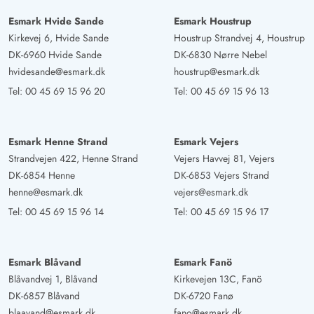
Esmark Hvide Sande
Esmark Houstrup
Kirkevej 6, Hvide Sande
Houstrup Strandvej 4, Houstrup
DK-6960 Hvide Sande
DK-6830 Nørre Nebel
hvidesande@esmark.dk
houstrup@esmark.dk
Tel:
00 45 69 15 96 20
Tel:
00 45 69 15 96 13
Esmark Henne Strand
Esmark Vejers
Strandvejen 422, Henne Strand
Vejers Havvej 81, Vejers
DK-6854 Henne
DK-6853 Vejers Strand
henne@esmark.dk
vejers@esmark.dk
Tel:
00 45 69 15 96 14
Tel:
00 45 69 15 96 17
Esmark Blåvand
Esmark Fanö
Blåvandvej 1, Blåvand
Kirkevejen 13C, Fanö
DK-6857 Blåvand
DK-6720 Fanø
blaavand@esmark.dk
fano@esmark.dk