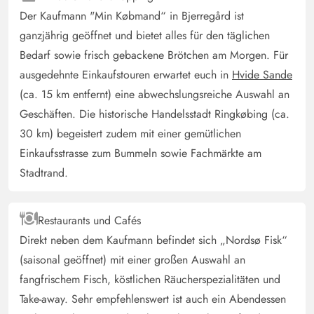
4.5 von 5
4.5 von 5
4.5 out of 5
13/05/2025
Der Kaufmann "Min Købmand“ in Bjerregård ist
Deutschland
ganzjährig geöffnet und bietet alles für den täglichen
Wir haben uns sehr wohl gefühlt. Das Ferienhaus war
Bedarf sowie frisch gebackene Brötchen am Morgen. Für
sehr sauber, praktisch und gemütlich eingerichtet. Es war
ausgedehnte Einkaufstouren erwartet euch in
Hvide Sande
alles da, was man brauchte. Außerdem war der Wohn-
(ca. 15 km entfernt) eine abwechslungsreiche Auswahl an
Eß- Küchenbereich sehr geräumig. Auch mit 2 Hunden
Geschäften. Die historische Handelsstadt Ringkøbing (ca.
ideal, besonders die eingezäunten Terrasse. Wir würden
30 km) begeistert zudem mit einer gemütlichen
jederzeit dieses Haus wieder buchen.
Einkaufsstrasse zum Bummeln sowie Fachmärkte am
Stadtrand.
Petra Schiffers
4.5 von 5
4.5 von 5
4.5 out of 5
26/04/2025
Deutschland
Restaurants und Cafés
Das Ferienhaus ist mit allem was man braucht
Direkt neben dem Kaufmann befindet sich „Nordsø Fisk“
ausgestattet.
(saisonal geöffnet) mit einer großen Auswahl an
fangfrischem Fisch, köstlichen Räucherspezialitäten und
Manuel Berg
5 von 5
Take-away. Sehr empfehlenswert ist auch ein Abendessen
5 von 5
5 out of 5
28/10/2024
Deutschland