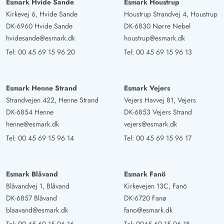
Esmark Hvide Sande
Esmark Houstrup
Kirkevej 6, Hvide Sande
Houstrup Strandvej 4, Houstrup
DK-6960 Hvide Sande
DK-6830 Nørre Nebel
hvidesande@esmark.dk
houstrup@esmark.dk
Tel:
00 45 69 15 96 20
Tel:
00 45 69 15 96 13
Esmark Henne Strand
Esmark Vejers
Strandvejen 422, Henne Strand
Vejers Havvej 81, Vejers
DK-6854 Henne
DK-6853 Vejers Strand
henne@esmark.dk
vejers@esmark.dk
Tel:
00 45 69 15 96 14
Tel:
00 45 69 15 96 17
Esmark Blåvand
Esmark Fanö
Blåvandvej 1, Blåvand
Kirkevejen 13C, Fanö
DK-6857 Blåvand
DK-6720 Fanø
blaavand@esmark.dk
fano@esmark.dk