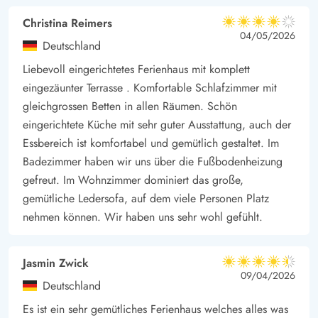
Christina Reimers
4 von 5
4 von 5
4 out of 5
04/05/2026
Deutschland
Liebevoll eingerichtetes Ferienhaus mit komplett
eingezäunter Terrasse . Komfortable Schlafzimmer mit
gleichgrossen Betten in allen Räumen. Schön
eingerichtete Küche mit sehr guter Ausstattung, auch der
Essbereich ist komfortabel und gemütlich gestaltet. Im
Badezimmer haben wir uns über die Fußbodenheizung
gefreut. Im Wohnzimmer dominiert das große,
gemütliche Ledersofa, auf dem viele Personen Platz
nehmen können. Wir haben uns sehr wohl gefühlt.
Jasmin Zwick
4.5 von 5
4.5 von 5
4.5 out of 5
09/04/2026
Deutschland
Es ist ein sehr gemütliches Ferienhaus welches alles was