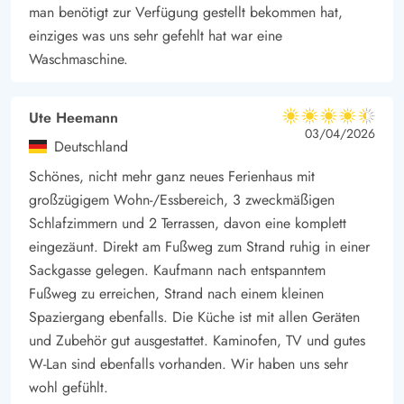
man benötigt zur Verfügung gestellt bekommen hat,
einziges was uns sehr gefehlt hat war eine
Waschmaschine.
Ute Heemann
4.5 von 5
4.5 von 5
4.5 out of 5
03/04/2026
Deutschland
Schönes, nicht mehr ganz neues Ferienhaus mit
großzügigem Wohn-/Essbereich, 3 zweckmäßigen
Schlafzimmern und 2 Terrassen, davon eine komplett
eingezäunt. Direkt am Fußweg zum Strand ruhig in einer
Sackgasse gelegen. Kaufmann nach entspanntem
Fußweg zu erreichen, Strand nach einem kleinen
Spaziergang ebenfalls. Die Küche ist mit allen Geräten
und Zubehör gut ausgestattet. Kaminofen, TV und gutes
W-Lan sind ebenfalls vorhanden. Wir haben uns sehr
wohl gefühlt.