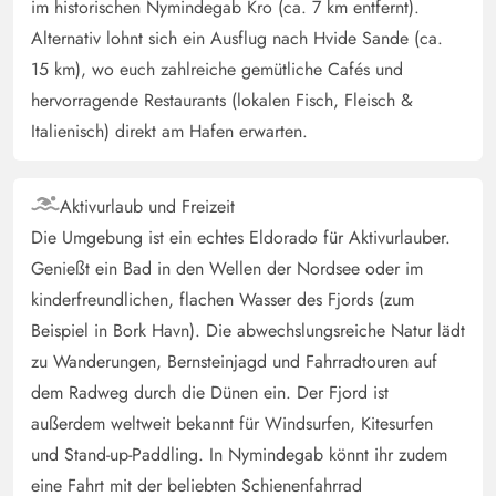
im historischen Nymindegab Kro (ca. 7 km entfernt).
Schönes Haus alles vorhanden! Allerdings ist das Bad
Alternativ lohnt sich ein Ausflug nach Hvide Sande (ca.
mit 6 Personen Bepegung wahrscheinlich zu klein!
15 km), wo euch zahlreiche gemütliche Cafés und
hervorragende Restaurants (lokalen Fisch, Fleisch &
Italienisch) direkt am Hafen erwarten.
Janine Möhlenkamp
4.5 von 5
4.5 von 5
4.5 out of 5
11/10/2024
Deutschland
Das Haus ist wunderschön. Die Betten waren sehr
Aktivurlaub und Freizeit
bequem. Uns fehlte nichts, außer Polster für die Liegen,
Die Umgebung ist ein echtes Eldorado für Aktivurlauber.
denn auch im Oktober konnten wir noch in der Sonne
Genießt ein Bad in den Wellen der Nordsee oder im
auf der schönen, geschützten Terrasse liegen.
kinderfreundlichen, flachen Wasser des Fjords (zum
Beispiel in Bork Havn). Die abwechslungsreiche Natur lädt
zu Wanderungen, Bernsteinjagd und Fahrradtouren auf
Gast
5 von 5
5 von 5
5 out of 5
22/08/2024
dem Radweg durch die Dünen ein. Der Fjord ist
Deutschland
außerdem weltweit bekannt für Windsurfen, Kitesurfen
Toll für Hundebesitzer!
und Stand-up-Paddling. In Nymindegab könnt ihr zudem
eine Fahrt mit der beliebten Schienenfahrrad