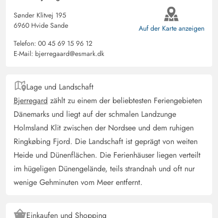
Deutschland
Sønder Klitvej 195
Ein gemütliches Haus in toller Lage, es ist voll
6960 Hvide Sande
Auf der Karte anzeigen
ausgestattet. Sehr ruhig gelegen, kein Fahrzeugverkehr.
Telefon:
00 45 69 15 96 12
E-Mail:
bjerregaard@esmark.dk
Gast
4.5 von 5
4.5 von 5
4.5 out of 5
02/06/2025
Deutschland
Lage und Landschaft
Gemütliches Ferienhaus. Die eingezäunte Terrasse war
Bjerregard
zählt zu einem der beliebtesten Feriengebieten
ideal mit den Hunden.
Dänemarks und liegt auf der schmalen Landzunge
Holmsland Klit zwischen der Nordsee und dem ruhigen
Fenja Ganther
Ringkøbing Fjord. Die Landschaft ist geprägt von weiten
5 von 5
5 von 5
5 out of 5
18/05/2025
Heide und Dünenflächen. Die Ferienhäuser liegen verteilt
Deutschland
im hügeligen Dünengelände, teils strandnah und oft nur
ein sehr schönes, helles und gut ausgestattetes Haus. Wir
wenige Gehminuten vom Meer entfernt.
haben uns sehr wohl gefühlt. immer wieder gerne.
Einkaufen und Shopping
Gast