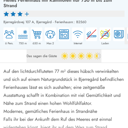
Helles Ferienhaus mit Kaminofen nur 750 m bis zum
Strand
Bjerregårdsvej 107 A,
Bjerregård
-
Ferienhausnr.: B2560
6
Pers.
750
m
650
m
Max 2
Internet
Laden
Das sagen die Gäste
4.5 von 5
Auf den lichtdurchfluteten 77 m² dieses hübsch verwinkelten
und sich auf einem Naturgrundstück in
Bjerregård
befindlichen
Ferienhauses lässt es sich aushalten; eine zeitgemäße
Ausstattung schafft in Kombination mit viel Gemütlichkeit und
Nähe zum Strand einen hohen Wohlfühlfaktor.
Modernes, gemütliches Ferienhaus in Strandnähe
Falls ihr bei der Ankunft dem Ruf des Meeres erst einmal
widerstehen könnt, biegt ihr auf dem Weg zum Strand