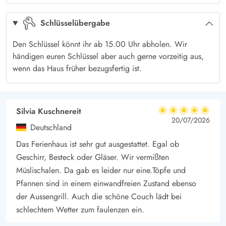
und beim Kaufmann, nur 650 m weit weg, könnt ihr prima
Schlüsselübergabe
euren täglichen Einkauf tätigen.
Kinder werden begeistert sein vom in der Nähe befindlichen
Den Schlüssel könnt ihr ab 15.00 Uhr abholen. Wir
Ponyhof
. Zu gemeinsamen Radtouren verlockt der Naturpfad,
händigen euren Schlüssel aber auch gerne vorzeitig aus,
wenn das Haus früher bezugsfertig ist.
der bei Nymindegab beginnt und via Hvide Sande bis nach
Søndervig führt.
Silvia Kuschnereit
5 von 5
5 von 5
5 out of 5
20/07/2026
Deutschland
Das Ferienhaus ist sehr gut ausgestattet. Egal ob
Geschirr, Besteck oder Gläser. Wir vermißten
Müslischalen. Da gab es leider nur eine.Töpfe und
Pfannen sind in einem einwandfreien Zustand ebenso
der Aussengrill. Auch die schöne Couch lädt bei
schlechtem Wetter zum faulenzen ein.