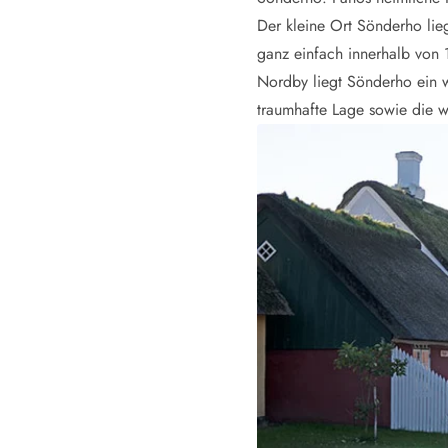
Öffnungszeiten
Der kleine Ort Sönderho li
Anreise
ganz einfach innerhalb von 
Abreise
Nordby liegt Sönderho ein w
Ferienhaus ABC
traumhafte Lage sowie die w
Häufige Fragen zur Buchung
Nebenkosten (Strom, Wasser usw...)
Verleihservice
Reisescheckliste
Endreinigung
Gutschein
Frühbucher
Mietbedingungen
Info
Reiseführer Dänemark
Tipps für Urlaub in Dänemark
Wetter in Dänemark
Saisonzeiten
Badesicherheit im Meer