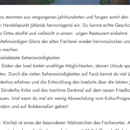
os stammen aus vergangenen Jahrhunderten und fangen somit den
n Handelspunkt Jütlands hervorragend ein. Du kannst echte Geschi
 Ortes streifst und vielleicht in einem urigen Restaurant einkehrst
tehrwürdigen Glanz der alten Fischerei wieder hervorzulocken und
zu machen.
beliebteste Sehenswürdigkeiten
 Süden der Insel bietet unzählige Möglichkeiten, deinen Urlaub s
ten. Durch die vielen Sehenswürdigkeiten auf Fanö kannst du viel ü
erhos erfahren und die Entwicklung des Inselorts über die letzten 
e Sönderho Kirke und das maritime Denkmal auf dem neuen Friedho
auen. Und wenn du mal ein wenig Abwechslung vom Kultur-Progra
dern und auf Robbensafari gehen!
 Kirche) ist eines der besonderen Wahrzeichen des Fischerortes. A