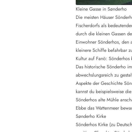
Naturschutz
Webcam Dänemark
Kleine Gasse in Sønderho
Ferienhauskatalog
Die meisten Häuser Sönderh
Fotowettbewerb
Fischerdorfs als bedeutende
Karte
durch die kleinen Gassen des
Vorteile bei uns
Einwohner Sönderhos, den al
Reisecurity
kleinere Schiffe befahrbar 
Esmark KidsVIP
Esmark VIP - Partnervorteile und Rabatte
Kultur auf Fanö: Sönderhos 
Preisgarantie
Das historische Sönderho im
Keine Kaution
abwechslungsreich zu gestal
Gästebewertungen
Aspekte der Geschichte Sönd
Gratis WLAN
kannst du beispielsweise di
Rabatt
Sönderhos alte Mühle ansch
We love people
Ebbe das Wattenmeer bewan
Freizeit
Sønderho Kirke
Esmark VIP Partnervorteile
Sönderhos Kirke (zu Deutsch:
Esmark KidsVIP