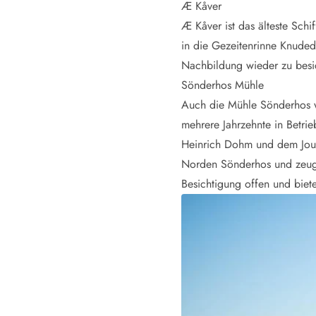
Æ Kåver
Wandern in Dänemark
Æ Kåver ist das älteste Schi
Wasserski in Dänemark
in die Gezeitenrinne Knudedy
Segeln in Dänemark
Kultur in Dänemark
Nachbildung wieder zu besic
Historische Museen
Sönderhos Mühle
Sehenswürdigkeiten
Auch die Mühle Sönderhos we
Kunstmuseen
mehrere Jahrzehnte in Betri
Kunsthandwerk und Galerien
Heinrich Dohm und dem Journ
Essen und Trinken
Norden Sönderhos und zeugt 
Einkaufen und Shopping
Weihnachten in Dänemark
Besichtigung offen und biet
Heiraten in Dänemark
Wikinger in Dänemark
Hygge
Pyt