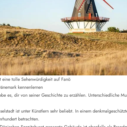
smark Blavand
Esmark Vejers
Esmark Henne
Esmark Römö
Esmark Hv
 eine tolle Sehenwürdigkeit auf Fanö
 Dänemark kennenlernen
be es, dir von seiner Geschichte zu erzählen. Unterschiedliche Mu
selstadt ist unter Künstlern sehr beliebt. In einem denkmalgeschütz
rhundert betrachten.
Dänischen Sprøjtehuset genannte Gebäude ist ebenfalls als Brand