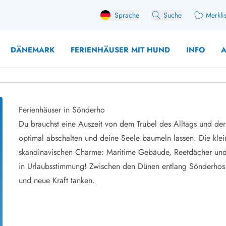
Sprache
Suche
Merkli
DÄNEMARK
FERIENHÄUSER MIT HUND
INFO
A
Ferienhäuser in Sönderho
 mit Hund
Du brauchst eine Auszeit von dem Trubel des Alltags und de
äuser mit Sonntagswechsel
Ferienhaus für 
optimal abschalten und deine Seele baumeln lassen. Die klei
user für Angler
Ferienhaus für 
skandinavischen Charme: Maritime Gebäude, Reetdächer und 
user mit Aktivitätsraum
Ferienhaus für 
in Urlaubsstimmung! Zwischen den Dünen entlang Sönderhos
user mit Ladestation (E-Auto)
Ferienhaus für 
und neue Kraft tanken.
äuser mit Kaminofen
Ferienhaus für 
user mit Kindern
Ferienhäuser im 
rienhäuser
Ferienhäuser i
äuser mit Nebensaionrabatt
Ferienhäuser im 