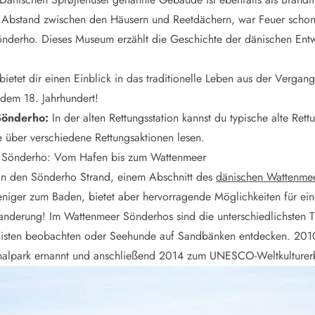
ig Abstand zwischen den Häusern und Reetdächern, war Feuer schon
önderho. Dieses Museum erzählt die Geschichte der dänischen En
tet dir einen Einblick in das traditionelle Leben aus der Vergang
dem 18. Jahrhundert!
 Sönderho:
In der alten Rettungsstation kannst du typische alte Ret
e über verschiedene Rettungsaktionen lesen.
n Sönderho: Vom Hafen bis zum Wattenmeer
n den Sönderho Strand, einem Abschnitt des
dänischen Wattenme
weniger zum Baden, bietet aber hervorragende Möglichkeiten für e
nderung! Im Wattenmeer Sönderhos sind die unterschiedlichsten T
Nisten beobachten oder Seehunde auf Sandbänken entdecken. 201
alpark ernannt und anschließend 2014 zum UNESCO-Weltkulturerb