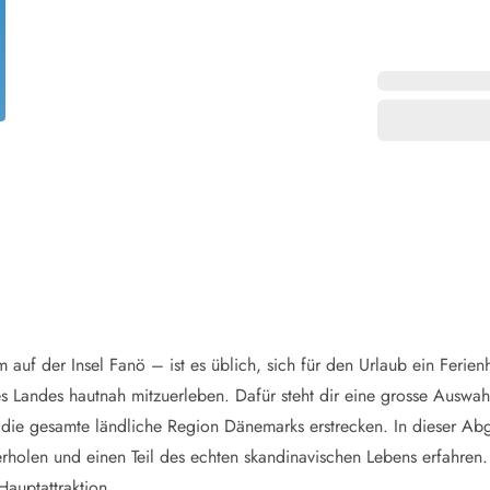
aus für 2 Personen
Ferienhäuser im
aus für 4 Personen
Ferienhäuser üb
aus für 6 Personen
Ferienhäuser übe
ande
Ferienhäuser Sondervig
äuser Ho
Ferienhäuser in
äuser Houstrup
Ferienhäuser R
äuser Houvig
Ferienhäuser am
user auf Holmsland Klit
Ferienhäuser So
äuser in Holmsland
Ferienhäuser Sk
äuser Hvide Sande
Ferienhäuser in
äuser Jegum
Ferienhäuser Ved
äuser Klegod
Ferienhäuser Vej
äuser Lodbjerg Hede
Ferienhäuser Ve
auf der Insel Fanö – ist es üblich, sich für den Urlaub ein Ferie
user Nr. Lyngvig
 Landes hautnah mitzuerleben. Dafür steht dir eine grosse Auswah
r die gesamte ländliche Region Dänemarks erstrecken. In dieser Ab
rholen und einen Teil des echten skandinavischen Lebens erfahren.
e bei uns
auptattraktion