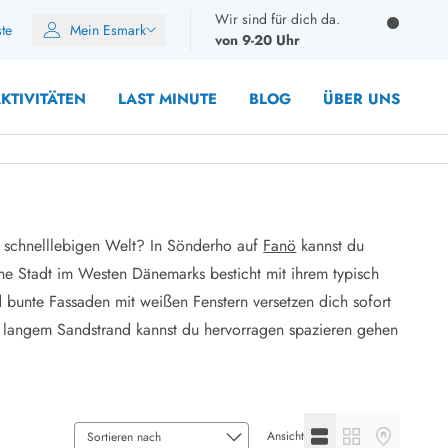
Wir sind für dich da.
ste
Mein Esmark
von 9-20 Uhr
KTIVITÄTEN
LAST MINUTE
BLOG
ÜBER UNS
r schnelllebigen Welt? In Sönderho auf
Fanö
kannst du
8 Personen
ne Stadt im Westen Dänemarks besticht mit ihrem typisch
10 Personen
bunte Fassaden mit weißen Fenstern versetzen dich sofort
12 Personen
 langem Sandstrand kannst du hervorragen spazieren gehen
14 Personen
Gruppen
Frühjahr
m Sommer
Listenansicht anzeige
Galerieansicht a
Kartenansic
Herbst
Ansicht