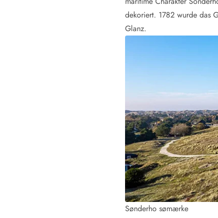
maritime Charakter Sönderho
LEGOLAND® Rabatt
dekoriert. 1782 wurde das G
Urlaub mit Kindern
Glanz.
Urlaub mit Hund
Urlaub am Strand
Urlaub in der Natur
Finde Bernstein am Strand
Indoorspielländer in Dänemark
Zoos und Tierparks in Dänemark
Freizeitparks in Dänemark
Sport
Angeln in Dänemark
Bowling in Dänemark
Minigolf spielen in Dänemark
Schwimmhallen und Badeländer
Golfen in Dänemark
Fitnesscenter in Dänemark
Fahrradfahren in Dänemark
Reiten in Dänemark
Sønderho sømærke
Surfen in Dänemark