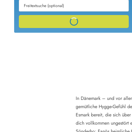
Ferienhäuser mit Whirlpool
Ferienh
Ferienhäuser mit Freitagswechsel
Ferienh
Ferienhäuser mit Samstagswechsel
Ferienh
Loading...
Ferienhäuser Bjerregard
Ferienhäuser Blavand
Ferienhäuser Hvide S
Ferienhäuser Argab
Ferienh
Ferienhäuser in Arrild
Ferienh
Ferienhäuser Bjerregard
Ferienh
Ferienhäuser Blavand
Ferienhä
Ferienhäuser Bork Havn
Ferienh
Ferienhäuser Fjand
Ferienh
Ferienhäuser Fanö
Ferienh
Ferienhäuser Graerup Strand
Ferienh
Ferienhäuser Haurvig
Ferienh
In Dänemark – und vor allem 
Ferienhäuser Henne Strand
Ferienhä
gemütliche Hygge-Gefühl des
Esmark bereit, die sich übe
dich vollkommen ungestört e
Esmark Reisecurity
Esmark KidsVIP
Esmark VIP Partnervorteile
Vorteil
Praktische Informationen
Sönderho: Fanös heimliche H