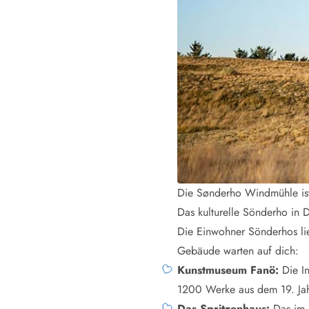
Esmark Bjerregard
Esmark Sondervig
Esmark Houstrup
Esmark Fanö
E
Kontakt & Öffnungszeiten
Qualität seit 1965
Über uns
Nachhaltigkeit
Das sagen unsere Gäste
Newsletter
Sponsoren - Esmark unterstützt
Mietbedingungen
Datenschutzerklärung
Impressum
Presse
Die Sønderho Windmühle ist
Das kulturelle Sönderho in
Die Einwohner Sönderhos lie
Gebäude warten auf dich:
Kunstmuseum Fanö:
Die In
1200 Werke aus dem 19. Jah
Das Spritzenhaus:
Das im 