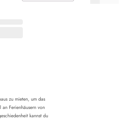
 Winter
er Weihnachten
r Silvester
 Nymindegab
ömö
 Ringköbing Fjord
ndervig
odbjerge
 Thorsminde
erso Klit
ers Strand
ster Husby
nhaus zu mieten, um das
l an Ferienhäusern von
geschiedenheit kannst du