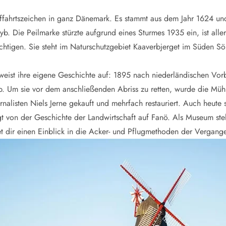
fffahrtszeichen in ganz Dänemark. Es stammt aus dem Jahr 1624 und 
b. Die Peilmarke stürzte aufgrund eines Sturmes 1935 ein, ist aller
htigen. Sie steht im Naturschutzgebiet Kaaverbjerget im Süden S
ist ihre eigene Geschichte auf: 1895 nach niederländischen Vorbi
eb. Um sie vor dem anschließenden Abriss zu retten, wurde die M
alisten Niels Jerne gekauft und mehrfach restauriert. Auch heute 
von der Geschichte der Landwirtschaft auf Fanö. Als Museum steht
et dir einen Einblick in die Acker- und Pflugmethoden der Vergange