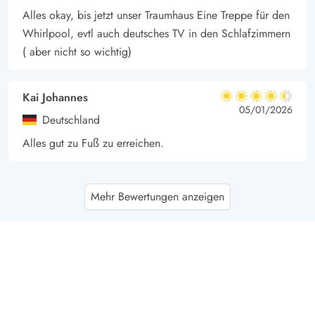
Alles okay, bis jetzt unser Traumhaus Eine Treppe für den
Whirlpool, evtl auch deutsches TV in den Schlafzimmern
( aber nicht so wichtig)
Kai Johannes
4.5 von 5
4.5 von 5
4.5 out of 5
05/01/2026
Deutschland
Alles gut zu Fuß zu erreichen.
Lars Christensen
4.5 von 5
Mehr Bewertungen anzeigen
4.5 von 5
4.5 out of 5
02/01/2026
Danmark
KI Übersetzt
(Original anzeigen)
Ein wirklich schönes und kinderfreundliches Ferienhaus
mit allem, was man braucht.