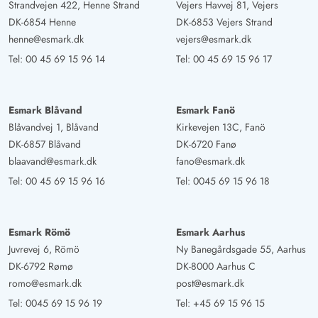
4.5 von 5
Strandvejen 422, Henne Strand
Vejers Havvej 81, Vejers
4.5 von 5
4.5 out of 5
03/09/2024
Deutschland
DK-6854 Henne
DK-6853 Vejers Strand
henne@esmark.dk
vejers@esmark.dk
Tolles großzügiges Ferienhaus mit großer geschlossener
Außenterasse am Ende einer Sackgasse gelegen. Sehr
Tel:
00 45 69 15 96 14
Tel:
00 45 69 15 96 17
großes Grundstück mit vielen erstklassigen Spielgeräten
für die Kinder ( 2 große Tore, großes Trampolin,
Esmark Blåvand
Esmark Fanö
Spielturm mit Schaukel und Rutsche, Sandkasten ) Ein
Blåvandvej 1, Blåvand
Kirkevejen 13C, Fanö
Paradies für Groß und Klein und Hund :-) Viele
DK-6857 Blåvand
DK-6720 Fanø
Sitzgelegenheiten mit nagelneuen Sitzauflagen und 2
blaavand@esmark.dk
fano@esmark.dk
Liegen stehen zur Verfügung, ebenso ein hochwertiger
Tel:
00 45 69 15 96 16
Tel:
0045 69 15 96 18
Grill In einem Außenwhirlpool kann man prima
entspannen Die Raumaufteilung des Hauses ist klasse, 4
Schlafzimmer mit ausreichend Schrankplatz und ein
Esmark Römö
Esmark Aarhus
herrlich großer Dachboden Küche mit Kochinsel, es fehlt
Juvrevej 6, Römö
Ny Banegårdsgade 55, Aarhus
in der Küchenausstattung an nichts 2 Sofas und Sessel
DK-6792 Rømø
DK-8000 Aarhus C
laden zum gemütlichen chillen ein An dem großen
romo@esmark.dk
post@esmark.dk
Esstisch mit gemütlichen Stühlen lässt sich das Essen
Tel:
0045 69 15 96 19
Tel:
+45 69 15 96 15
schmecken Das Haus hat wirklich viel Platz Der schöne