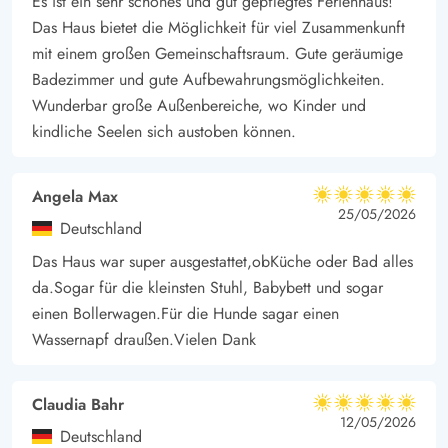
Es ist ein sehr schönes und gut gepflegtes Ferienhaus!
Das Haus bietet die Möglichkeit für viel Zusammenkunft
mit einem großen Gemeinschaftsraum. Gute geräumige
Badezimmer und gute Aufbewahrungsmöglichkeiten.
Wunderbar große Außenbereiche, wo Kinder und
kindliche Seelen sich austoben können.
Angela Max
5 von 5
5 von 5
5 out of 5
25/05/2026
Deutschland
Das Haus war super ausgestattet,obKüche oder Bad alles
da.Sogar für die kleinsten Stuhl, Babybett und sogar
einen Bollerwagen.Für die Hunde sagar einen
Wassernapf draußen.Vielen Dank
Claudia Bahr
5 von 5
5 von 5
5 out of 5
12/05/2026
Deutschland