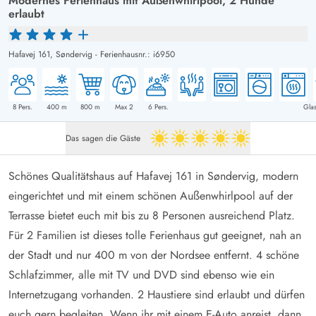
Modernes Ferienhaus mit Außenwhirlpool, 2 Hunde
erlaubt
Hafavej 161,
Søndervig
-
Ferienhausnr.: i6950
8
Pers.
400
m
800
m
Max 2
6
Pers.
Glas
Das sagen die Gäste
5 von 5
Schönes Qualitätshaus auf Hafavej 161 in Søndervig, modern
eingerichtet und mit einem schönen Außenwhirlpool auf der
Terrasse bietet euch mit bis zu 8 Personen ausreichend Platz.
Für 2 Familien ist dieses tolle Ferienhaus gut geeignet, nah an
der Stadt und nur 400 m von der Nordsee entfernt. 4 schöne
Schlafzimmer, alle mit TV und DVD sind ebenso wie ein
Internetzugang vorhanden. 2 Haustiere sind erlaubt und dürfen
euch gern begleiten. Wenn ihr mit einem E-Auto anreist, dann