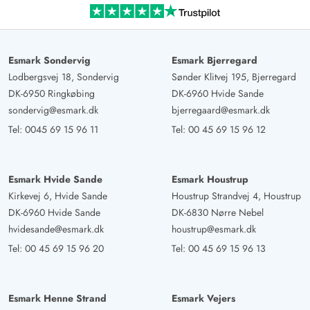
Anette Maeder
5 von 5
5 von 5
5 out of 5
10/10/2024
Deutschland
Esmark Sondervig
Esmark Bjerregard
Sehr schönes Ferienhaus für die ganze Familie. Wir
Lodbergsvej 18, Sondervig
Sønder Klitvej 195, Bjerregard
waren zu sechst hier und uns hat es an nichts gefehlt.
DK-6950 Ringkøbing
DK-6960 Hvide Sande
Jeder hat Rückzugsmöglichkeiten und auch der
sondervig@esmark.dk
bjerregaard@esmark.dk
Spielbereich draußen ist top. Die Küche ist sehr gut
Tel:
0045 69 15 96 11
Tel:
00 45 69 15 96 12
ausgestattet und die Betten sehr gemütlich. Wir haben
uns hier sehr wohl gefühlt und würden das Haus
jederzeit wieder buchen. Es ist leider keine große Kelle
Esmark Hvide Sande
Esmark Houstrup
vorhanden und Fliegengitter wären toll.
Kirkevej 6, Hvide Sande
Houstrup Strandvej 4, Houstrup
Response from Esmark:
(10/10/2024)
DK-6960 Hvide Sande
DK-6830 Nørre Nebel
Sollte euch ein anderes Mal etwas fehlen oder müsste
hvidesande@esmark.dk
houstrup@esmark.dk
ausgetauscht werden, dann sagt uns gerne vor Ort
Tel:
00 45 69 15 96 20
Tel:
00 45 69 15 96 13
Bescheid, sodass wir euch gleich aushelfen können.
Esmark Henne Strand
Esmark Vejers
Beate Allgaiet