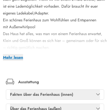
ist eine Lademöglichkeit vorhaden. Dafür braucht ihr euer
eigenes Ladekabel/Adapter.
Ein schönes Ferienhaus zum Wohlfühlen und Entspannen
mit Außenwhirlpool
Das Haus hat alles, was man von einem Ferienhaus erwartet,
Klein und Groß können es sich hier – gemeinsam oder für sich
– richtig gemütlich machen.
Auf der südöstlichen Terrasse steht ein schöner Außenwhirlpool
Mehr lesen
für euch bereit. In dem Whirlpool haben bis zu 4 Personen
Platz und der Außenwhirlpool kann das ganze Jahr über
benutzt werden, unabhängig der Jahreszeit.
Rasengrundstück, geschlossene Terrasse, Schaukel und
Ausstattung
Sandkasten. Ideal für Kinder
Fakten über das Ferienhaus (innen)
Das Ferienhaus liegt auf einem schönen Rasengrundstück, der
sich gut für die Kinder zum Spielen eignet. Außerdem gibt es
Freies Glasfasernetz
Ja
Über das Ferienhaus (außen)
noch eine Schaukel und einen Sandkasten für die ganz