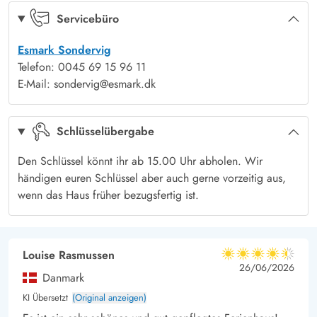
Servicebüro
Esmark Sondervig
Telefon: 0045 69 15 96 11
E-Mail: sondervig@esmark.dk
Schlüsselübergabe
Den Schlüssel könnt ihr ab 15.00 Uhr abholen. Wir
händigen euren Schlüssel aber auch gerne vorzeitig aus,
wenn das Haus früher bezugsfertig ist.
Louise Rasmussen
4.5 von 5
4.5 von 5
4.5 out of 5
26/06/2026
Danmark
KI Übersetzt
(Original anzeigen)