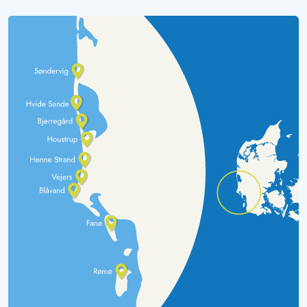
Sandstrand ist fußläufig in wenigen Minuten über eine
nicht zu steile Düne zu erreichen Nach Sondervig kann
man schön in ca 15 Min abseits der Hauptstraße laufen