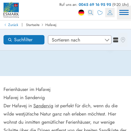
Ruf uns an:
0045 69 16 95 95
(9-20 Uhr)
Ferienhaus in Dänemark finden
Anreise
|
Zurück
Startseite
Hafavej
Hafavej
Gebiete
Karten
Suchfilter
Listena
Wünsche zum Haus
Zurücksetzen
Loading...
Ferienhäuser im Hafavej
Hafavej in Søndervig
Der Hafavej in
Søndervig
ist perfekt für dich, wenn du die
wilde westjütische Natur ganz nah erleben möchtest. Hier
wohnst du inmitten gemütlicher Ferienhäuser, nur wenige
Schritte über die Dünen entfernt von der breiten Sandküste der