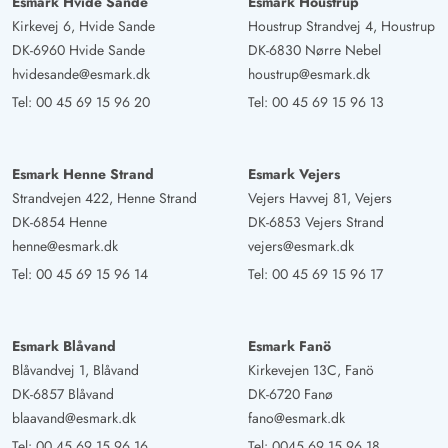
Esmark Hvide Sande
Esmark Houstrup
Kirkevej 6, Hvide Sande
Houstrup Strandvej 4, Houstrup
DK-6960 Hvide Sande
DK-6830 Nørre Nebel
hvidesande@esmark.dk
houstrup@esmark.dk
Tel:
00 45 69 15 96 20
Tel:
00 45 69 15 96 13
Esmark Henne Strand
Esmark Vejers
Strandvejen 422, Henne Strand
Vejers Havvej 81, Vejers
DK-6854 Henne
DK-6853 Vejers Strand
henne@esmark.dk
vejers@esmark.dk
Tel:
00 45 69 15 96 14
Tel:
00 45 69 15 96 17
Esmark Blåvand
Esmark Fanö
Blåvandvej 1, Blåvand
Kirkevejen 13C, Fanö
DK-6857 Blåvand
DK-6720 Fanø
blaavand@esmark.dk
fano@esmark.dk
Tel:
00 45 69 15 96 16
Tel:
0045 69 15 96 18