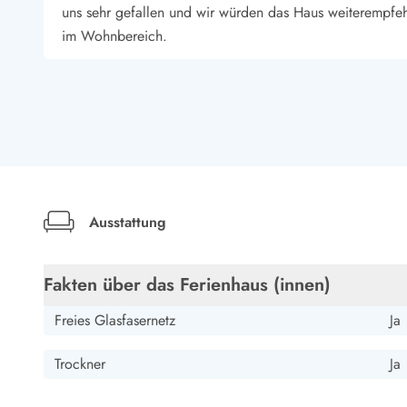
Esmark Bjerregard
Esmark Sondervig
Esmark Houstrup
Esmark Fanö
E
uns sehr gefallen und wir würden das Haus weiterempfehl
Kontakt & Öffnungszeiten
im Wohnbereich.
Qualität seit 1965
Über uns
Nachhaltigkeit
Silke Conrad
Das sagen unsere Gäste
Deutschland
Newsletter
Wir haben uns super wohl gefühlt in diesem Haus. Das s
Sponsoren - Esmark unterstützt
benötigt,sauber und ordentlich und sehr gemütlich mit L
Mietbedingungen
Datenschutzerklärung
Waschmaschine und Trockner das ist super. Die Private
Impressum
Ausstattung
Haus und den Strand auf jeden Fall weiterempfehlen . To
Presse
Privatsphäre da es schon versteckt liegt. Am Haus kann 
Anbieter wie immer top. Freundliche Mitarbeiter und Se
Fakten über das Ferienhaus (innen)
Freies Glasfasernetz
Ja
Gast
Deutschland
Trockner
Ja
Ein sehr sehr sauberes und gepflegtes Ferienhaus, perfek