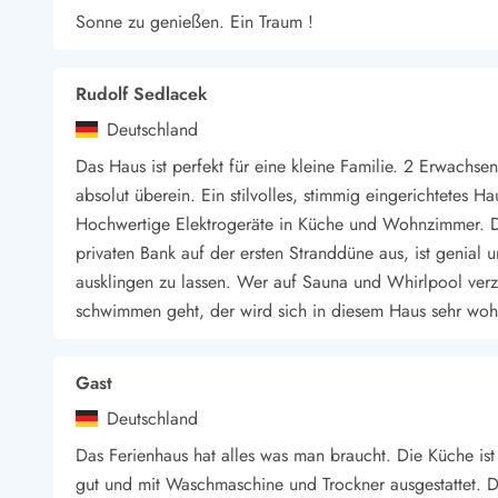
Sonne zu genießen. Ein Traum !
Wandern in Dänemark
Wasserski in Dänemark
Segeln in Dänemark
Rudolf Sedlacek
Kultur in Dänemark
Historische Museen
Deutschland
Sehenswürdigkeiten
Das Haus ist perfekt für eine kleine Familie. 2 Erwachs
Kunstmuseen
absolut überein. Ein stilvolles, stimmig eingerichtetes 
Kunsthandwerk und Galerien
Hochwertige Elektrogeräte in Küche und Wohnzimmer. De
Essen und Trinken
privaten Bank auf der ersten Stranddüne aus, ist genial
Einkaufen und Shopping
ausklingen zu lassen. Wer auf Sauna und Whirlpool verz
Weihnachten in Dänemark
schwimmen geht, der wird sich in diesem Haus sehr woh
Heiraten in Dänemark
Wikinger in Dänemark
Hygge
Gast
Pyt
Deutschland
Das Ferienhaus hat alles was man braucht. Die Küche ist
gut und mit Waschmaschine und Trockner ausgestattet. Da