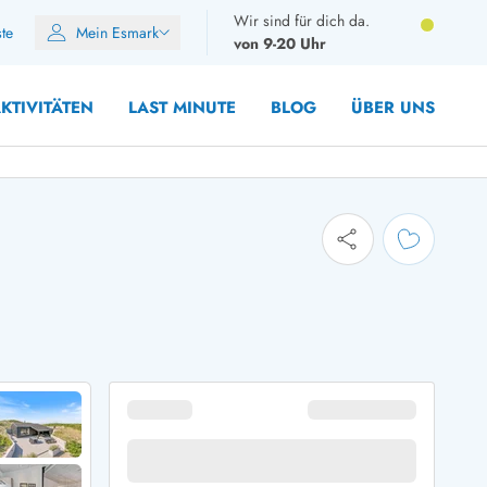
Wir sind für dich da.
ste
Mein Esmark
von 9-20 Uhr
KTIVITÄTEN
LAST MINUTE
BLOG
ÜBER UNS
8 Personen
10 Personen
12 Personen
14 Personen
Gruppen
Frühjahr
m Sommer
Herbst