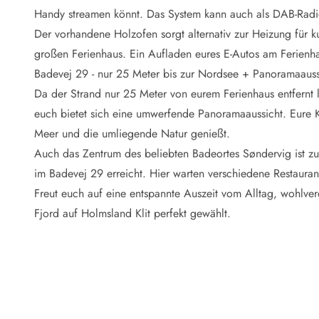
Naturschutz
Handy streamen könnt. Das System kann auch als DAB-Radi
Webcam Dänemark
Der vorhandene Holzofen sorgt alternativ zur Heizung für
Ferienhauskatalog
Fotowettbewerb
großen Ferienhaus. Ein Aufladen eures E-Autos am Ferienhau
Karte
Badevej 29 - nur 25 Meter bis zur Nordsee + Panoramaauss
Vorteile bei uns
Da der Strand nur 25 Meter von eurem Ferienhaus entfernt l
Reisecurity
euch bietet sich eine umwerfende
Panoramaaussicht
. Eure
Esmark KidsVIP
Meer und die umliegende Natur genießt.
Esmark VIP - Partnervorteile und Rabatte
Auch das Zentrum des beliebten Badeortes Søndervig ist zu
Preisgarantie
Keine Kaution
im Badevej 29 erreicht. Hier warten verschiedene Restauran
Gästebewertungen
Freut euch auf eine entspannte Auszeit vom Alltag, wohlve
Gratis WLAN
Fjord auf Holmsland Klit perfekt gewählt.
Rabatt
We love people
Freizeit
Esmark VIP Partnervorteile
Esmark KidsVIP