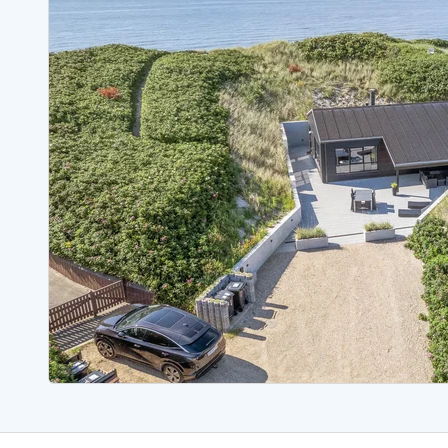
Ferienhäuser mit Whirlpool
Ferienh
Ferienhäuser mit Freitagswechsel
Ferienh
Ferienhäuser mit Samstagswechsel
Ferienh
Ferienhäuser Bjerregard
Ferienhäuser Blavand
Ferienhäuser Hvide S
Ferienhäuser Argab
Ferienh
Ferienhäuser in Arrild
Ferienh
Ferienhäuser Bjerregard
Ferienh
Ferienhäuser Blavand
Ferienhä
Ferienhäuser Bork Havn
Ferienh
Ferienhäuser Fjand
Ferienh
Ferienhäuser Fanö
Ferienh
Ferienhäuser Graerup Strand
Ferienh
Ferienhäuser Haurvig
Ferienh
Ferienhäuser Henne Strand
Ferienhä
Esmark Reisecurity
Esmark KidsVIP
Esmark VIP Partnervorteile
Vorteil
Praktische Informationen