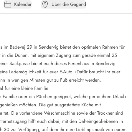
Kalender
Über die Gegend
aus im Badevej 29 in Søndervig bietet den optimalen Rahmen für
et in die Dünen, mit eigenem Zugang zum gerade einmal 25
iner Sackgasse bietet euch dieses
Ferienhaus in Søndervig
 eine
Lademöglichkeit für euer E-Auto.
(Dafür braucht ihr euer
nn in wenigen Minuten gut zu Fuß erreicht werden.
l für eine kleine Familie
e Familie oder ein Pärchen geeignet, welche gerne ihren Urlaub
genießen möchten. Die gut ausgestattete Küche mit
altet. Die vorhandene Waschmaschine sowie der Trockner sind
 Internetzugang hilft euch dabei, mit den Daheimgebliebenen in
ch 30 zur Verfügung, auf dem ihr eure Lieblingsmusik von eurem