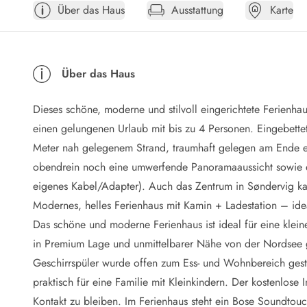
Über das Haus
Ausstattung
Karte
Öffnungszeiten
Anreise
Abreise
Ferienhaus ABC
Über das Haus
Häufige Fragen zur Buchung
Nebenkosten (Strom, Wasser usw...)
Dieses schöne, moderne und stilvoll eingerichtete Ferienh
Verleihservice
Reisescheckliste
einen gelungenen Urlaub mit bis zu 4 Personen. Eingebett
Endreinigung
Meter nah gelegenem Strand, traumhaft gelegen am Ende e
Gutschein
obendrein noch eine umwerfende Panoramaaussicht sowie
Frühbucher
eigenes Kabel/Adapter). Auch das Zentrum in Søndervig ka
Mietbedingungen
Modernes, helles Ferienhaus mit Kamin + Ladestation – idea
Info
Das schöne und moderne Ferienhaus ist ideal für eine klein
Reiseführer Dänemark
Tipps für Urlaub in Dänemark
in Premium Lage und unmittelbarer Nähe von der
Nordsee
Wetter in Dänemark
Geschirrspüler wurde offen zum Ess- und Wohnbereich gest
Saisonzeiten
praktisch für eine Familie mit Kleinkindern. Der kostenlose
Badesicherheit im Meer
Kontakt zu bleiben. Im Ferienhaus steht ein Bose Soundtou