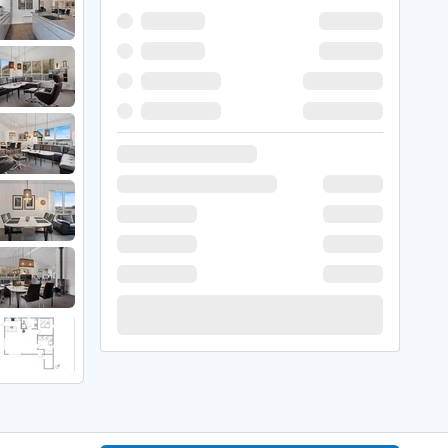
 Winter
er Weihnachten
r Silvester
 Nymindegab
ömö
 Ringköbing Fjord
ndervig
odbjerge
 Thorsminde
erso Klit
ers Strand
ster Husby