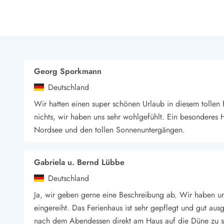
LEGOLAND® Rabatt
Urlaub mit Kindern
Urlaub mit Hund
Urlaub am Strand
Urlaub in der Natur
Finde Bernstein am Strand
Georg Sporkmann
Indoorspielländer in Dänemark
Deutschland
Zoos und Tierparks in Dänemark
Freizeitparks in Dänemark
Wir hatten einen super schönen Urlaub in diesem tollen F
Sport
nichts, wir haben uns sehr wohlgefühlt. Ein besonderes H
Angeln in Dänemark
Nordsee und den tollen Sonnenuntergängen.
Bowling in Dänemark
Minigolf spielen in Dänemark
Schwimmhallen und Badeländer
Gabriela u. Bernd Lübbe
Golfen in Dänemark
Deutschland
Fitnesscenter in Dänemark
Ja, wir geben gerne eine Beschreibung ab. Wir haben un
Fahrradfahren in Dänemark
eingereiht. Das Ferienhaus ist sehr gepflegt und gut ausge
Reiten in Dänemark
nach dem Abendessen direkt am Haus auf die Düne zu s
Surfen in Dänemark