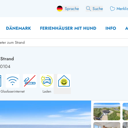
Sprache
Suche
Merkli
DÄNEMARK
FERIENHÄUSER MIT HUND
INFO
A
eter zum Strand
 Strand
 i0104
 mit Hund
äuser mit Sonntagswechsel
Ferienhaus für 
user für Angler
Ferienhaus für 
user mit Aktivitätsraum
Ferienhaus für 
Glasfaserinternet
Laden
user mit Ladestation (E-Auto)
Ferienhaus für 
äuser mit Kaminofen
Ferienhaus für 
user mit Kindern
Ferienhäuser im 
rienhäuser
Ferienhäuser i
äuser mit Nebensaionrabatt
Ferienhäuser im 