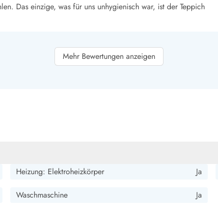
smark Blavand
Esmark Vejers
Esmark Henne
Esmark Römö
Esmark Hv
en. Das einzige, was für uns unhygienisch war, ist der Teppich
Mehr Bewertungen anzeigen
chönste das wir bis jetzt in Dänemark hatten. Alles da was man
iebe zum Detail. Alle Geräte da die wichtig sind auch
 Bank und der Blick auf das Meer wunderschön. Wir würden das
lle Lage direkt hinter den Dünen perfekt. Das Haus bietet
man sehr gut parken und Ladestation ist vorhanden. Esmark als
rvice. Wir kommen gerne wieder.
Heizung: Elektroheizkörper
Ja
Waschmaschine
Ja
t ausgestattet, ganz wunderbar gelegen direkt hinter einer Düne,