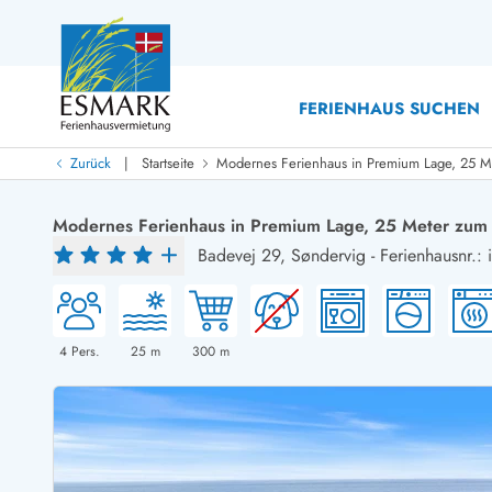
FERIENHAUS SUCHEN
|
Zurück
Startseite
Modernes Ferienhaus in Premium Lage, 25 M
Last Minute
Last Minute
Modernes Ferienhaus in Premium Lage, 25 Meter zum
Neu bei uns!
Badevej 29,
Søndervig
-
Ferienhausnr.:
Neue Ferienhäuser bei ESMARK
Ferienhäuser mit Pool
Ferienhäuser
Neurenovierte Ferienhäuser
Ferienh
Ferienhäuser mit Endreinigung inklusive
Ferienhä
Ferienhäuser dicht am Strand
Ferienhä
4
Pers.
25
m
300
m
Ferienhäuser mit Internet
Ferienhä
Ferienhäuser neu gebaut
Ferienh
Ferienhäuser mit Sauna
Ferienhä
Ferienhäuser Nicht-Raucher
Luxus Fe
Ferienhäuser mit Aussicht
Ferienh