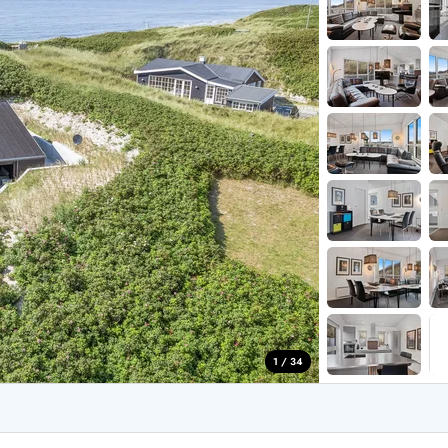
aus für 2 Personen
Ferienhäuser im
aus für 4 Personen
Ferienhäuser üb
aus für 6 Personen
Ferienhäuser übe
ande
Ferienhäuser Sondervig
äuser Ho
Ferienhäuser in
äuser Houstrup
Ferienhäuser R
äuser Houvig
Ferienhäuser am
user auf Holmsland Klit
Ferienhäuser So
äuser in Holmsland
Ferienhäuser Sk
äuser Hvide Sande
Ferienhäuser in
äuser Jegum
Ferienhäuser Ved
äuser Klegod
Ferienhäuser Vej
äuser Lodbjerg Hede
Ferienhäuser Ve
user Nr. Lyngvig
1 / 34
e bei uns