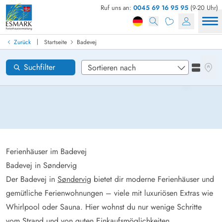
Ruf uns an:
0045 69 16 95 95
(9-20 Uhr)
Ferienhaus in Dänemark finden
Anreise
|
Zurück
Startseite
Badevej
Badevej
Gebiete
Karten
Suchfilter
Listena
Wünsche zum Haus
Zurücksetzen
Loading...
Ferienhäuser im Badevej
Badevej in Søndervig
Der Badevej in
Søndervig
bietet dir moderne Ferienhäuser und
gemütliche Ferienwohnungen – viele mit luxuriösen Extras wie
Whirlpool oder Sauna. Hier wohnst du nur wenige Schritte
vom Strand und von guten Einkaufsmöglichkeiten