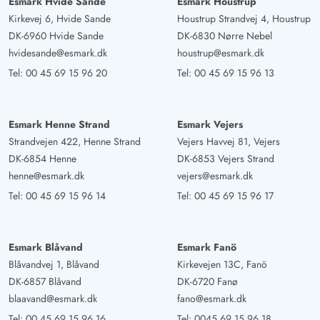
Esmark Hvide Sande
Esmark Houstrup
Kirkevej 6, Hvide Sande
Houstrup Strandvej 4, Houstrup
DK-6960 Hvide Sande
DK-6830 Nørre Nebel
hvidesande@esmark.dk
houstrup@esmark.dk
Tel:
00 45 69 15 96 20
Tel:
00 45 69 15 96 13
Esmark Henne Strand
Esmark Vejers
Strandvejen 422, Henne Strand
Vejers Havvej 81, Vejers
DK-6854 Henne
DK-6853 Vejers Strand
henne@esmark.dk
vejers@esmark.dk
Tel:
00 45 69 15 96 14
Tel:
00 45 69 15 96 17
Esmark Blåvand
Esmark Fanö
Blåvandvej 1, Blåvand
Kirkevejen 13C, Fanö
DK-6857 Blåvand
DK-6720 Fanø
blaavand@esmark.dk
fano@esmark.dk
Tel:
00 45 69 15 96 16
Tel:
0045 69 15 96 18