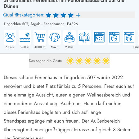
Strandnahes Ferienhaus mit Panoramaaussicht auf die
Dünen
Qualitätskategorien:
Tingodden 507,
Årgab
-
Ferienhausnr.: E4396
6
Pers.
250
m
4000
m
Max 1
2
Pers.
Glas
Das sagen die Gäste
5 von 5
Dieses schöne Ferienhaus in Tingodden 507 wurde 2022
renoviert und bietet Platz für bis zu 5 Personen. Freut euch auf
eine einmalige Aussicht, euren eigenen Wellnessbereich und
eine moderne Ausstattung. Auch euer Hund darf euch in
dieses Ferienhaus begleiten und sich auf lange
Strandspaziergänge mit euch freuen. Der Außenbereich
überzeugt mit einer großzügigen Terrasse auf gleich 3 Seiten
des Sommerhauses.