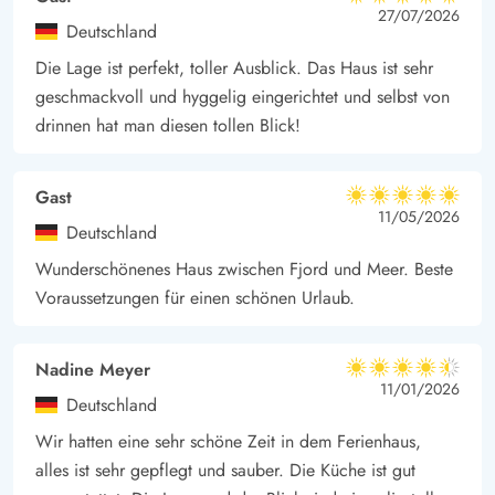
5 von 5
5 von 5
5 out of 5
27/07/2026
Hier gibt es Schulen für Wassersport – wenn ihr Equipment
Deutschland
leihen oder etwas Neues ausprobieren wollt und sogar eine
Die Lage ist perfekt, toller Ausblick. Das Haus ist sehr
Wasserskianlage findet ihr am Ringkøbing Fjord. Es gibt
geschmackvoll und hyggelig eingerichtet und selbst von
Restaurants, die frischen Fisch und regionale Spezialitäten
drinnen hat man diesen tollen Blick!
anbieten, Butiken und auch kulturelle Angebote. Hier findet ihr
jede Menge Abwechslung und Aktivitätsmöglichkeiten.
Gast
5 von 5
5 von 5
5 out of 5
11/05/2026
Deutschland
Wunderschönenes Haus zwischen Fjord und Meer. Beste
Voraussetzungen für einen schönen Urlaub.
Nadine Meyer
4.5 von 5
4.5 von 5
4.5 out of 5
11/01/2026
Deutschland
Wir hatten eine sehr schöne Zeit in dem Ferienhaus,
alles ist sehr gepflegt und sauber. Die Küche ist gut