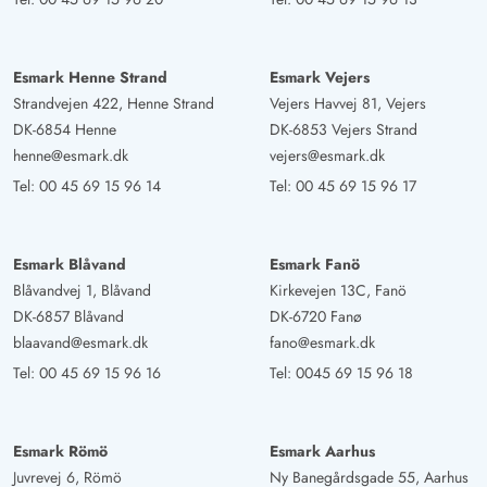
Sehr gute Lage, Geschütz und nicht so einsehbar wie
viele andere Ferienhäuser. Schöne, stilvolle Einrichtung.
Die Sauna war etwas klein, aber ok.
Esmark Henne Strand
Esmark Vejers
Strandvejen 422, Henne Strand
Vejers Havvej 81, Vejers
DK-6854 Henne
DK-6853 Vejers Strand
Gast
5 von 5
henne@esmark.dk
vejers@esmark.dk
5 von 5
5 out of 5
12/01/2025
Deutschland
Tel:
00 45 69 15 96 14
Tel:
00 45 69 15 96 17
Klein und fein…einzig der Eingangsbereich ist etwas eng
geraden ..sehr gemütlich und sauber…traumhafte Lage
Esmark Blåvand
Esmark Fanö
direkt am Meer …
Blåvandvej 1, Blåvand
Kirkevejen 13C, Fanö
DK-6857 Blåvand
DK-6720 Fanø
blaavand@esmark.dk
fano@esmark.dk
Gast
4.5 von 5
4.5 von 5
4.5 out of 5
13/12/2024
Tel:
00 45 69 15 96 16
Tel:
0045 69 15 96 18
Deutschland
Es ist ein schönes Ferienhaus und wir haben uns sehr
wohlgefühlt.
Esmark Römö
Esmark Aarhus
Juvrevej 6, Römö
Ny Banegårdsgade 55, Aarhus