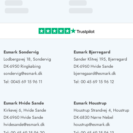
nicht nur umfassende Privatsphäre, sondern auch einen
atemberaubenden Blick auf den Fjord. Das Haus ist mit
hochwertiger Ausstattung versehen und lässt in puncto
Komfort keine Wünsche offen – ideal für einen
entspannten und luxuriösen Aufenthalt.
Esmark Sondervig
Esmark Bjerregard
Gast
Lodbergsvej 18, Sondervig
Sønder Klitvej 195, Bjerregard
5 von 5
5 von 5
5 out of 5
09/03/2025
DK-6950 Ringkøbing
DK-6960 Hvide Sande
Deutschland
sondervig@esmark.dk
bjerregaard@esmark.dk
Das Haus ist sehr schön hinter einer hohen Düne gelegen
Tel:
0045 69 15 96 11
Tel:
00 45 69 15 96 12
mit Blick über den Ringkøbing Fjord und nur wenige
Minuten vom Strand entfernt. Die Einrichtung ist sehr
geschmackvoll, die Ausstattung sehr gut.
Esmark Hvide Sande
Esmark Houstrup
Kirkevej 6, Hvide Sande
Houstrup Strandvej 4, Houstrup
DK-6960 Hvide Sande
DK-6830 Nørre Nebel
Torsten Schulz
5 von 5
5 von 5
5 out of 5
hvidesande@esmark.dk
houstrup@esmark.dk
09/02/2025
Deutschland
Tel:
00 45 69 15 96 20
Tel:
00 45 69 15 96 13