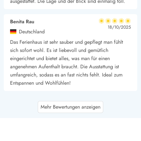
ausgestattet. Die Lage und der Blick sind einmalig toll.
Benita Rau
5 von 5
5 von 5
5 out of 5
18/10/2025
Deutschland
Das Ferienhaus ist sehr sauber und gepflegt man fühlt
sich sofort wohl. Es ist liebevoll und gemütlich
eingerichtet und bietet alles, was man für einen
angenehmen Aufenthalt braucht. Die Ausstattung ist
umfangreich, sodass es an fast nichts fehlt. Ideal zum
Entspannen und Wohlfühlen!
Merle Fleischer
5 von 5
Mehr Bewertungen anzeigen
5 von 5
5 out of 5
29/09/2025
Deutschland
Ein sehr schönes Ferienhaus mit herrlichem Blick über
den Fjord. Die Ausstattung ist vollumfänglich und die
zwei Badezimmer mit den jeweiligen Duschen beugen