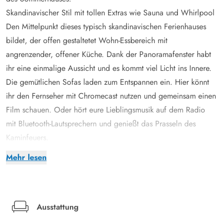
Skandinavischer Stil mit tollen Extras wie Sauna und Whirlpool
Den Mittelpunkt dieses typisch skandinavischen Ferienhauses
bildet, der offen gestaltetet Wohn-Essbereich mit
angrenzender, offener Küche. Dank der Panoramafenster habt
ihr eine einmalige Aussicht und es kommt viel Licht ins Innere.
Die gemütlichen Sofas laden zum Entspannen ein. Hier könnt
ihr den Fernseher mit Chromecast nutzen und gemeinsam einen
Film schauen. Oder hört eure Lieblingsmusik auf dem Radio
mit Bluetooth-Lautsprechern und genießt das Prasseln des
Kaminfeuers.
Dank der energiesparenden Wärmepumpe könnt ihr das
Mehr lesen
Ferienhaus schnell und kostengünstig heizen. Am Abend könnt
gemeinsam ein Brettspiel spielen oder zusammen in der
modernen und gut ausgestatteten Küche kochen. Wie wäre es
zum Beispiel einmal mit einem skandinavischen Menü? Um den
Ausstattung
anschließenden Abwasch braucht ihr euch nicht zu sorgen,