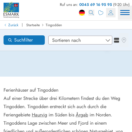
Ruf uns an:
0045 69 16 95 95
(9-20 Uhr)
Ferienhaus in Dänemark finden
Anreise
|
Zurück
Startseite
Tingodden
Tingodden
Gebiete
Karten
Suchfilter
Listena
Wünsche zum Haus
Zurücksetzen
Loading...
Ferienhäuser auf Tingodden
Auf einer Strecke über drei Kilometern findest du den Weg
Tingodden. Tingodden erstreckt sich auch durch die
Feriengebiete
Haurvig
im Süden bis
Årgab
im Norden.
Tingoddens Lage zwischen Meer und Fjord in einem
friedlichen und außerordentlichen schönen Naturgebiet, von