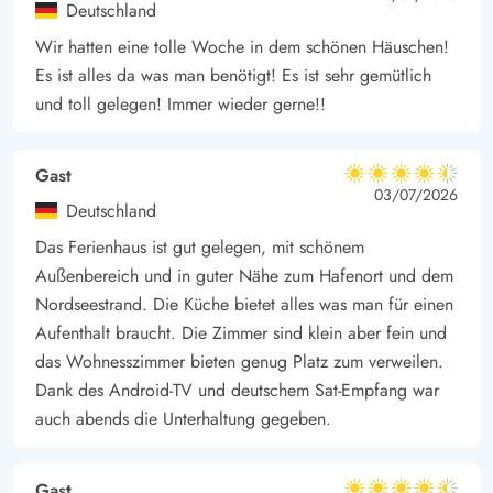
Deutschland
Wir hatten eine tolle Woche in dem schönen Häuschen!
Es ist alles da was man benötigt! Es ist sehr gemütlich
und toll gelegen! Immer wieder gerne!!
Gast
4.5 von 5
4.5 von 5
4.5 out of 5
03/07/2026
Deutschland
Das Ferienhaus ist gut gelegen, mit schönem
Außenbereich und in guter Nähe zum Hafenort und dem
Nordseestrand. Die Küche bietet alles was man für einen
Aufenthalt braucht. Die Zimmer sind klein aber fein und
das Wohnesszimmer bieten genug Platz zum verweilen.
Dank des Android-TV und deutschem Sat-Empfang war
auch abends die Unterhaltung gegeben.
Gast