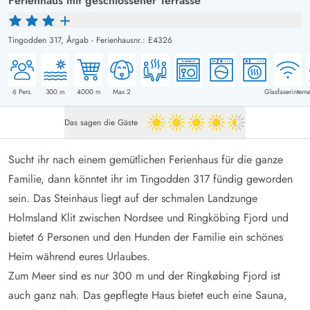
Ferienhaus mit geschlossener Terrasse
Tingodden 317,
Årgab
-
Ferienhausnr.: E4326
6
Pers.
300
m
4000
m
Max 2
Glasfaserinterne
Das sagen die Gäste
4.5 von 5
Sucht ihr nach einem gemütlichen Ferienhaus für die ganze
Familie, dann könntet ihr im Tingodden 317 fündig geworden
sein. Das Steinhaus liegt auf der schmalen Landzunge
Holmsland Klit zwischen Nordsee und Ringköbing Fjord und
bietet 6 Personen und den Hunden der Familie ein schönes
Heim während eures Urlaubes.
Zum Meer sind es nur 300 m und der Ringkøbing Fjord ist
auch ganz nah. Das gepflegte Haus bietet euch eine Sauna,