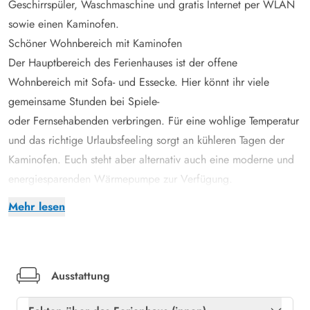
Geschirrspüler, Waschmaschine und gratis Internet per WLAN
sowie einen Kaminofen.
Schöner Wohnbereich mit Kaminofen
Der Hauptbereich des Ferienhauses ist der offene
Wohnbereich mit Sofa- und Essecke. Hier könnt ihr viele
gemeinsame Stunden bei Spiele-
oder Fernsehabenden verbringen. Für eine wohlige Temperatur
und das richtige Urlaubsfeeling sorgt an kühleren Tagen der
Kaminofen. Euch steht aber alternativ auch eine moderne und
energiesparenden Wärmepumpe zur Verfügung.
Das Badezimmer ist mit Duschkabine und Waschmaschine
Mehr lesen
versehen. Ausserdem steht Euch eine Sauna zur Verfügung.
Die Küche liegt mit dem Wohnzimmer in offener Verbindung.
Wie in Sommerhäusern üblich ist der Eingangsbereich und die
Haustür direkt in der Küche. Ausgestattet ist diese mit einem
Ausstattung
Geschirrspüler und einem 10-l Gefrierfach. Das Wohnzimmer