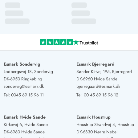
Wir waren zum dritten Mal in diesem Ferienhaus und es
gibt viele positive Veränderungen. Neues, schönes
Mobiliar im Ess- und Wohnzimmer, liebevoll gestaltete
Dekoration in den Schlafzimmern. Ein Spielzimmer für
die Kinder. Wir haben uns sehr wohl gefühlt und buchen
das Ferienhaus gerne wieder.
Esmark Sondervig
Esmark Bjerregard
Lodbergsvej 18, Sondervig
Sønder Klitvej 195, Bjerregard
DK-6950 Ringkøbing
DK-6960 Hvide Sande
sondervig@esmark.dk
bjerregaard@esmark.dk
Tel:
0045 69 15 96 11
Tel:
00 45 69 15 96 12
Esmark Hvide Sande
Esmark Houstrup
Kirkevej 6, Hvide Sande
Houstrup Strandvej 4, Houstrup
DK-6960 Hvide Sande
DK-6830 Nørre Nebel