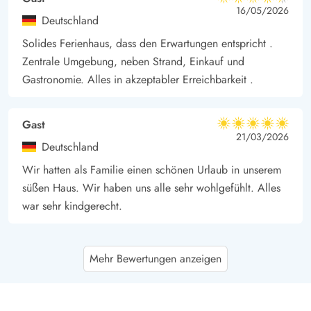
4.5 von 5
4.5 von 5
4.5 out of 5
16/05/2026
Deutschland
Solides Ferienhaus, dass den Erwartungen entspricht .
Zentrale Umgebung, neben Strand, Einkauf und
Gastronomie. Alles in akzeptabler Erreichbarkeit .
Gast
5 von 5
5 von 5
5 out of 5
21/03/2026
Deutschland
Wir hatten als Familie einen schönen Urlaub in unserem
süßen Haus. Wir haben uns alle sehr wohlgefühlt. Alles
war sehr kindgerecht.
Florian Franke
5 von 5
Mehr Bewertungen anzeigen
5 von 5
5 out of 5
06/11/2025
Deutschland
Ein gemütliches Ferienhaus mit allem, was man während