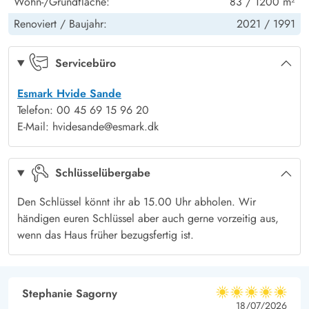
Wohn-/Grundfläche:
83 / 1200 m²
schmalen Landzunge und ist mit seinen kurzen Abständen zu
Satellitenschüssel (deutsche Kanäle)
Ja
Fjord und Nordsee ein idealer Ausgangspunkt für
Renoviert /
Baujahr:
2021 /
1991
Kinder: Kinderbett
1
Spaziergänger, Wanderer, Radfahrer oder auch Wassersportler.
Schaukeln
Ja
Der Surfhotspot Hvide Sande liegt nur 3 km entfernt. Hier
Servicebüro
kommen nicht nur Wasserratten auf ihre Kosten, denn hier
Esmark Hvide Sande
findet ihr auch eine Vielzahl von tollen Geschäften und
Telefon: 00 45 69 15 96 20
Restaurants.
E-Mail: hvidesande@esmark.dk
Gut ausgebaute Fahrradwege laden zu langen Touren ein.
Besucht doch einmal den Leuchtturm in Nr. Lyngvig oder radelt
Schlüsselübergabe
über den Fjord Richtung Ringkøbing.
Den Schlüssel könnt ihr ab 15.00 Uhr abholen. Wir
händigen euren Schlüssel aber auch gerne vorzeitig aus,
wenn das Haus früher bezugsfertig ist.
Stephanie Sagorny
5 von 5
5 von 5
5 out of 5
18/07/2026