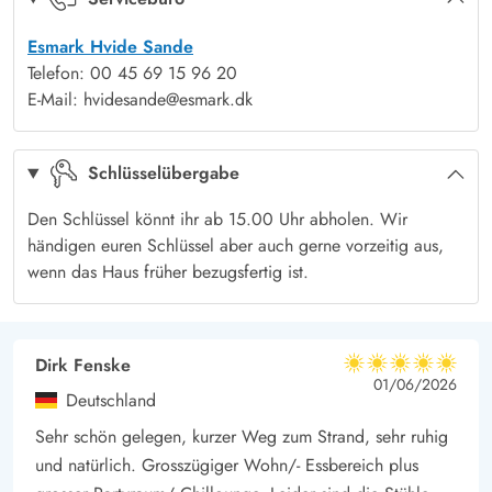
Fahrradtouren ein. Das Gebiet ist die schmalste Stelle auf
Esmark Hvide Sande
Holmland Klit zwischen der dänischen Westküste und dem
Telefon: 00 45 69 15 96 20
Ringköbing Fjord, der für sein zahlreiches Wassersportangebot
E-Mail: hvidesande@esmark.dk
bekannt ist.
Auch eine Tour nach Hvide Sande ist möglich, wo ihr sowohl
Schlüsselübergabe
Einkaufen oder Cafeés und Restaurants besuchen könnt.
Die Lademöglichkeit für das Elektroauto ist eine Ladestation
Den Schlüssel könnt ihr ab 15.00 Uhr abholen. Wir
mit Typ 2 Stecker.
händigen euren Schlüssel aber auch gerne vorzeitig aus,
wenn das Haus früher bezugsfertig ist.
Dirk Fenske
5 von 5
5 von 5
5 out of 5
01/06/2026
Deutschland
Sehr schön gelegen, kurzer Weg zum Strand, sehr ruhig
und natürlich. Grosszügiger Wohn/- Essbereich plus