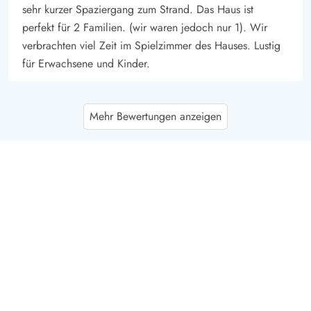
sehr kurzer Spaziergang zum Strand. Das Haus ist
perfekt für 2 Familien. (wir waren jedoch nur 1). Wir
verbrachten viel Zeit im Spielzimmer des Hauses. Lustig
für Erwachsene und Kinder.
Frank Mücke
4.5 von 5
Mehr Bewertungen anzeigen
4.5 von 5
4.5 out of 5
14/10/2025
Deutschland
Super gemütliches Ferienhaus. Die Raumaufteilung ist
ideal für mehrere Personen. Das zwei Zimmer ein
eigenes Badezimmer haben ist sehr angenehm für die
Privatsphäre! Die geschlossene Terrasse und der große
Wintergarten ist definitiv hervor zu heben. Und natürlich
die Lage, noch näher am Strand geht es fast nicht! Das
Haus sehr zu empfehlen!
Thomas Brümmerstedt