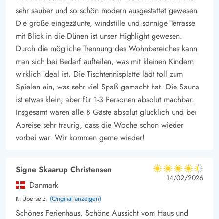
sehr sauber und so schön modern ausgestattet gewesen.
Die große eingezäunte, windstille und sonnige Terrasse
mit Blick in die Dünen ist unser Highlight gewesen.
Durch die mögliche Trennung des Wohnbereiches kann
man sich bei Bedarf aufteilen, was mit kleinen Kindern
wirklich ideal ist. Die Tischtennisplatte lädt toll zum
Spielen ein, was sehr viel Spaß gemacht hat. Die Sauna
ist etwas klein, aber für 1-3 Personen absolut machbar.
Insgesamt waren alle 8 Gäste absolut glücklich und bei
Abreise sehr traurig, dass die Woche schon wieder
vorbei war. Wir kommen gerne wieder!
Signe Skaarup Christensen
4.5 von 5
4.5 von 5
4.5 out of 5
14/02/2026
Danmark
KI Übersetzt
(Original anzeigen)
Schönes Ferienhaus. Schöne Aussicht vom Haus und