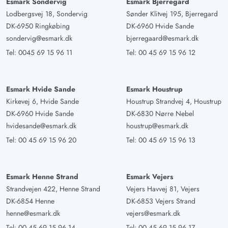
Esmark Sondervig
Esmark Bjerregard
wir haben uns an jeder Stelle im Haus sehr wohl gefühlt.
Lodbergsvej 18, Sondervig
Sønder Klitvej 195, Bjerregard
Toll war der Ausblick und die schöne Terrasse und
DK-6950 Ringkøbing
DK-6960 Hvide Sande
natürlich der kurze Weg zum Strand. Wir buchen das
sondervig@esmark.dk
bjerregaard@esmark.dk
Haus auf jeden Fall wieder!
Tel:
0045 69 15 96 11
Tel:
00 45 69 15 96 12
Gast
4.5 von 5
4.5 von 5
4.5 out of 5
26/05/2025
Esmark Hvide Sande
Esmark Houstrup
Deutschland
Kirkevej 6, Hvide Sande
Houstrup Strandvej 4, Houstrup
Es ist ein sehr modernes Ferienhaus in Top Lage. Es ist
DK-6960 Hvide Sande
DK-6830 Nørre Nebel
ruhig dort und man kann gut entspannen. Super ist der
hvidesande@esmark.dk
houstrup@esmark.dk
Wintergarten mit Kühlschrank. Wenn man mit mehreren
Tel:
00 45 69 15 96 20
Tel:
00 45 69 15 96 13
Familienmitglieder reist ist es perfekt da man
verschiedene Rückzugsorte hat. Die Männer fanden die
Eismaschine toll.Brötchen und Brot kann man beim
Esmark Henne Strand
Esmark Vejers
Strandvejen 422, Henne Strand
Vejers Havvej 81, Vejers
Campingplatz Shop vorbestellen.
DK-6854 Henne
DK-6853 Vejers Strand
henne@esmark.dk
vejers@esmark.dk
Gast
5 von 5
Tel:
00 45 69 15 96 14
Tel:
00 45 69 15 96 17