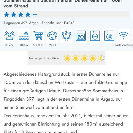
Sommerhaus mit Sauna in erster Dünenreihe nur 100m
vom Strand
Tingodden 397,
Årgab
-
Ferienhausnr.: E4248
8
Pers.
100
m
5000
m
Max 1
Glasfaserinterne
Das sagen die Gäste
4.5 von 5
Abgeschiedenes Naturgrundstück in erster Dünenreihe nur
100m von der dänischen Westküste – die perfekte Grundlage
für einen großartigen Urlaub. Dieses schöne Sommerhaus in
Tingodden 397 liegt in der ersten Dünenreihe in Årgab, nur
einen Steinwurf vom Strand entfernt.
Das Ferienhaus, renoviert im Jahr 2021, bietet mit seiner neuen
und gemütlichen Einrichtung und seinen 180m² ausreichend
Platz für 8 Personen und einen Hund.