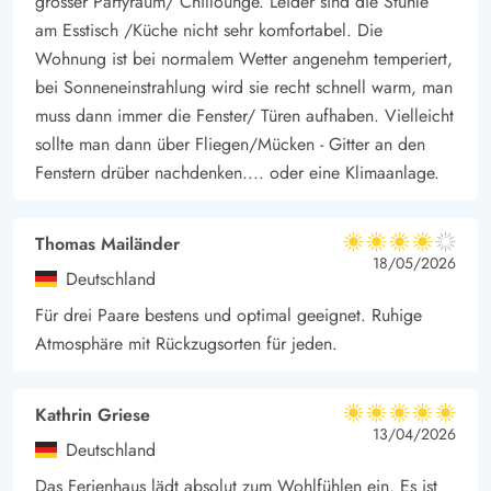
grosser Partyraum/ Chillounge. Leider sind die Stühle
am Esstisch /Küche nicht sehr komfortabel. Die
Wohnung ist bei normalem Wetter angenehm temperiert,
bei Sonneneinstrahlung wird sie recht schnell warm, man
muss dann immer die Fenster/ Türen aufhaben. Vielleicht
sollte man dann über Fliegen/Mücken - Gitter an den
Fenstern drüber nachdenken.... oder eine Klimaanlage.
Thomas Mailänder
4 von 5
4 von 5
4 out of 5
18/05/2026
Deutschland
Für drei Paare bestens und optimal geeignet. Ruhige
Atmosphäre mit Rückzugsorten für jeden.
Kathrin Griese
5 von 5
5 von 5
5 out of 5
13/04/2026
Deutschland
Das Ferienhaus lädt absolut zum Wohlfühlen ein. Es ist