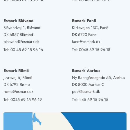
5 von 5
5 out of 5
26/04/2025
Deutschland
Ein sehr schönes Haus Mit allem was man braucht super
Esmark Blåvand
Esmark Fanö
gelegen
Blåvandvej 1, Blåvand
Kirkevejen 13C, Fanö
DK-6857 Blåvand
DK-6720 Fanø
blaavand@esmark.dk
fano@esmark.dk
Tim Bauer
4.5 von 5
4.5 von 5
4.5 out of 5
15/03/2025
Tel:
00 45 69 15 96 16
Tel:
0045 69 15 96 18
Deutschland
Sehr schönes Ferienhaus wenn man mit erwachsene
Menschen zusammen ist für kleinere Kinder kaum bis
Esmark Römö
Esmark Aarhus
garkeine Spielmöglichkeiten leider. Aber an sich sehr
Juvrevej 6, Römö
Ny Banegårdsgade 55, Aarhus
schönes Haus tolle Lage
DK-6792 Rømø
DK-8000 Aarhus C
romo@esmark.dk
post@esmark.dk
Tel:
0045 69 15 96 19
Tel:
+45 69 15 96 15
Jonas Sülflow
4.5 von 5
4.5 von 5
4.5 out of 5
22/02/2025
Deutschland
Ein schönes Haus, mit super Sicht auf die Dünen und
dem kürzesten Weg zum Strand den wir jemals hatten.