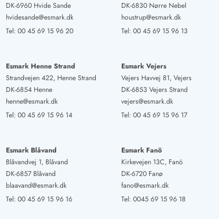
DK-6960 Hvide Sande
DK-6830 Nørre Nebel
hvidesande@esmark.dk
houstrup@esmark.dk
Tel:
00 45 69 15 96 20
Tel:
00 45 69 15 96 13
Esmark Henne Strand
Esmark Vejers
Strandvejen 422, Henne Strand
Vejers Havvej 81, Vejers
DK-6854 Henne
DK-6853 Vejers Strand
henne@esmark.dk
vejers@esmark.dk
Tel:
00 45 69 15 96 14
Tel:
00 45 69 15 96 17
Esmark Blåvand
Esmark Fanö
Blåvandvej 1, Blåvand
Kirkevejen 13C, Fanö
DK-6857 Blåvand
DK-6720 Fanø
blaavand@esmark.dk
fano@esmark.dk
Tel:
00 45 69 15 96 16
Tel:
0045 69 15 96 18