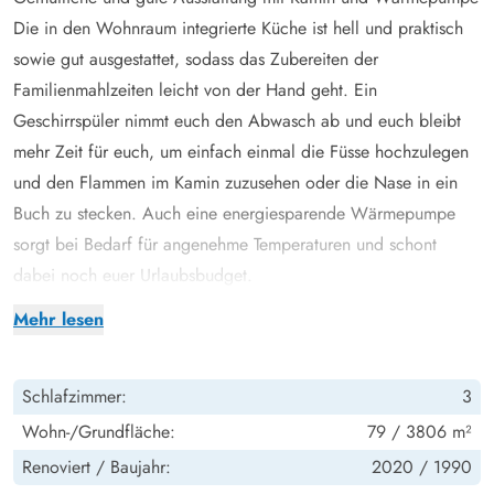
Die in den Wohnraum integrierte Küche ist hell und praktisch
sowie gut ausgestattet, sodass das Zubereiten der
Familienmahlzeiten leicht von der Hand geht. Ein
Geschirrspüler nimmt euch den Abwasch ab und euch bleibt
mehr Zeit für euch, um einfach einmal die Füsse hochzulegen
und den Flammen im Kamin zuzusehen oder die Nase in ein
Buch zu stecken. Auch eine energiesparende Wärmepumpe
sorgt bei Bedarf für angenehme Temperaturen und schont
dabei noch euer Urlaubsbudget.
Tolles Aussenareal mit grosser Terrasse und Badetonne
Mehr lesen
Auch rund um das Ferienhaus habt ihr tolle Möglichkeiten,
euch zu entspannen und die freien Tage bestmöglichst
Schlafzimmer:
3
auszunutzen. Eine grosse und teilweise überdachte Terrasse,
welche mit gemütlichen und guten Gartenmöbeln sowie einem
Wohn-/Grundfläche:
79 / 3806 m²
Grill ausgestattet ist, lädt zu vielen Stunden an der frischen
Renoviert /
Baujahr:
2020 /
1990
Nordseeluft ein.