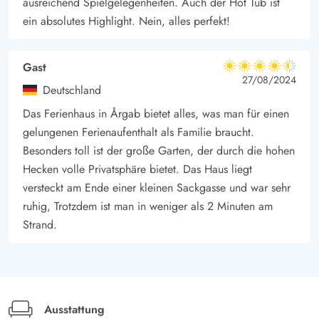
ausreichend Spielgelegenheiten. Auch der Hot Tub ist
aus den Wellen.
ein absolutes Highlight. Nein, alles perfekt!
Gast
4.5 von 5
4.5 von 5
4.5 out of 5
27/08/2024
Deutschland
Das Ferienhaus in Årgab bietet alles, was man für einen
gelungenen Ferienaufenthalt als Familie braucht.
Besonders toll ist der große Garten, der durch die hohen
Hecken volle Privatsphäre bietet. Das Haus liegt
versteckt am Ende einer kleinen Sackgasse und war sehr
ruhig, Trotzdem ist man in weniger als 2 Minuten am
Strand.
Ausstattung