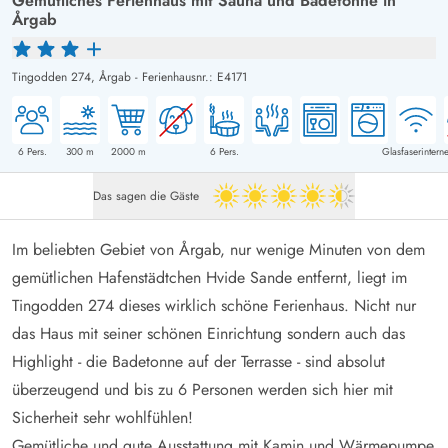
Gemütliches Ferienhaus mit Sauna und Badetonne in
Årgab
Tingodden 274,
Årgab
-
Ferienhausnr.: E4171
6
Pers.
300
m
2000
m
6
Pers.
Glasfaserinterne
Das sagen die Gäste
4.5 von 5
Im beliebten Gebiet von Årgab, nur wenige Minuten von dem
gemütlichen Hafenstädtchen Hvide Sande entfernt, liegt im
Tingodden 274 dieses wirklich schöne Ferienhaus. Nicht nur
das Haus mit seiner schönen Einrichtung sondern auch das
Highlight - die Badetonne auf der Terrasse - sind absolut
überzeugend und bis zu 6 Personen werden sich hier mit
Sicherheit sehr wohlfühlen!
Gemütliche und gute Ausstattung mit Kamin und Wärmepumpe