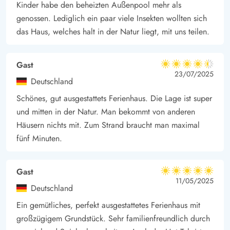
Kinder habe den beheizten Außenpool mehr als
Das Ferienhausgebiet in Årgab liegt auf Holmsland Klit, einer
genossen. Lediglich ein paar viele Insekten wollten sich
schmalen Landzunge zwischen der Nordsee und dem
das Haus, welches halt in der Natur liegt, mit uns teilen.
Ringkøbing Fjord. Bis nach Hvide Sande, einem idyllischen
und lebendigem Hafenstädtchen, sind es nur wenige Minuten.
Gast
4.5 von 5
Sei es mit dem Auto, dem Fahrrad oder auch entlang der
4.5 von 5
4.5 out of 5
23/07/2025
Deutschland
Wasserkante zu Fuss.
Schönes, gut ausgestattets Ferienhaus. Die Lage ist super
Euer Ferienhaus in Årgab auf Tingodden 274 liegt nur einen
und mitten in der Natur. Man bekommt von anderen
Steinwurf vom herrlichen Naturstrand entfernt. 300 Meter
Häusern nichts mit. Zum Strand braucht man maximal
trennen euch von den hohen und imposanten Dünen, von
fünf Minuten.
denen ihr einen fantastischen Ausblick sowohl auf das Meer als
auch über den Ringkøbing Fjord habt.
Hvide Sande bietet euch eine Vielzahl an guten
Gast
5 von 5
5 von 5
5 out of 5
11/05/2025
Einkaufsmöglichkeiten sowie gemütliche Cafés und
Deutschland
Restaurants. Auch im Hafen gibt es immer etwas zu sehen;
Ein gemütliches, perfekt ausgestattetes Ferienhaus mit
Angler an der Schleuse, Fischer mit ihren Booten und die
großzügigem Grundstück. Sehr familienfreundlich durch
neugierigen Seehunde strecken immer mal wieder ihren Kopf