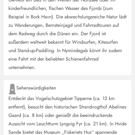
hakelig. Bettdecken sind super. Hätte ich gern selber zu
kinderfreundlichen, flachen Wasser des Fjords (zum
Hause
Beispiel in Bork Havn). Die abwechslungsreiche Natur lädt
zu Wanderungen, Bernsteinjagd und Fahrradtouren auf
Bernd Fiedler
dem Radweg durch die Dünen ein. Der Fjord ist
5 von 5
5 von 5
5 out of 5
26/10/2024
außerdem weltweit bekannt für Windsurfen, Kitesurfen
Deutschland
und Stand-up-Paddling. In Nymindegab könnt ihr zudem
Ein gemütliches Ferienhaus. Klein, aber fein. Für etwas
eine Fahrt mit der beliebten Schienenfahrrad
füllige Menschen, sind die Betten etwas schmal. Die
unternehmen.
Lage und Aussicht sind fantastisch. Verwandte finden
einen nicht so schnell und man kann die Ruhe genießen.
Sehenswürdigkeiten
Julian Fellmann
4 von 5
Entdeckt das Vogelschutzgebiet Tipperne (ca. 12 km
4 von 5
4 out of 5
21/10/2024
Deutschland
entfernt), besucht den historischen Strandvogthof Abelines
Das Haus steht in einem süssen kleinen Wäldchen wo
Gaard (ca. 8 km) oder genießt die beeindruckende
man wirklich seine Ruhe hat, trotzdem wurden einige
Aussicht vom Leuchtturm Lyngvig Fyr (ca. 21 km). In Hvide
Stellen ein bisschen frei geschnitten um ein schönen
Sande bietet das Museum „Fiskeriets Hus“ spannende