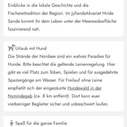
Blick auf die Dünen zu haben. Das Haus selber ist ein
Einblicke in die lokale Geschichte und die
bisschen rustikal und vielleicht auch ein bisschen in die
Fischereitradition der Region. Im JyllandsAkvariet Hvide
Jahre gekommen, trotzdem ist es wunderschön urig und
Sande kommt ihr dem Leben unter der Meeresoberfläche
alles funktioniert und bis auf einen Toaster ist auch alles
faszinierend nah.
an elektrogeräten vorhanden und sauber ist es auch.
Urlaub mit Hund
Kerstin Rickert
4 von 5
Die Strände der Nordsee sind ein wahres Paradies für
4 von 5
4 out of 5
12/10/2024
Deutschland
Hunde. Bitte beachtet die geltende Leinenregelung. Hier
Sehr schöne ruhige Lage. Für 2 Erwachsene und 2
gibt es viel Platz zum Toben, Spielen und für ausgedehnte
Kinder geht es vom Platz her, für 4 Erwachsene doch
Spaziergänge am Wasser. Für Freilauf ohne Leine
etwas beengt. Es ist mit allem ausgestattet was man für
empfiehlt sich der eingezäunte
Hundewald in der
einen Aufenthalt benötigt.
Nymindegab
(ca. 8 km entfernt). Dort kann euer
vierbeiniger Begleiter sicher und unbeschwert laufen.
Beate Peters
4 von 5
4 von 5
4 out of 5
02/10/2024
Deutschland
Spaß für die ganze Familie