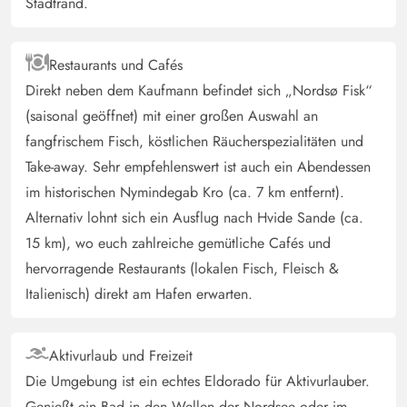
Stadtrand.
Schönes kleines Haus, das für zwei Erwachsene geeignet
war. Die Wärmepumpe hielt das Haus schön warm, so
Restaurants und Cafés
dass es nicht notwendig war, die Elektroheizungen
Direkt neben dem Kaufmann befindet sich „Nordsø Fisk“
einzuschalten, obwohl wir noch im März waren.
(saisonal geöffnet) mit einer großen Auswahl an
fangfrischem Fisch, köstlichen Räucherspezialitäten und
Jürgen Grimme
5 von 5
Take-away. Sehr empfehlenswert ist auch ein Abendessen
5 von 5
5 out of 5
15/02/2025
Deutschland
im historischen Nymindegab Kro (ca. 7 km entfernt).
Klein, Kuschelig, das Haus selber ist etwas in die Jahre
Alternativ lohnt sich ein Ausflug nach Hvide Sande (ca.
gekommen aber es fehlt an nichts, technisch einwandfrei
15 km), wo euch zahlreiche gemütliche Cafés und
(Küchengeräte, Multimedia)
hervorragende Restaurants (lokalen Fisch, Fleisch &
Italienisch) direkt am Hafen erwarten.
Gast
1.5 von 5
1.5 von 5
1.5 out of 5
11/11/2024
Deutschland
Aktivurlaub und Freizeit
Die Lage ist toll. Das Haus aber ist unmodern. Das Bad
Die Umgebung ist ein echtes Eldorado für Aktivurlauber.
riecht unengenehm. Schalter der Steckdosen sind
Genießt ein Bad in den Wellen der Nordsee oder im