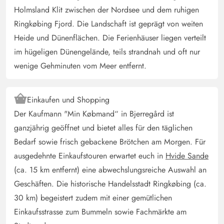
Kleines, gemütliches Haus in unvergleichlich schöner
Holmsland Klit zwischen der Nordsee und dem ruhigen
Lage. Man kann rund um das Haus immer in der Sonne
Ringkøbing Fjord. Die Landschaft ist geprägt von weiten
oder im Schatten sitzen - viele Möglichkeiten. Das Bad
Heide und Dünenflächen. Die Ferienhäuser liegen verteilt
ist wirklich winzig und hat kaum Abstellmöglichkeiten.
im hügeligen Dünengelände, teils strandnah und oft nur
Die Waschmaschine ist im Schuppen - wo es leider stark
wenige Gehminuten vom Meer entfernt.
nach Benzin riecht. So haben wir unsere Schmutzwäsche
im Schlafzimmer gesammelt.
Einkaufen und Shopping
Rene Grassmann
Der Kaufmann "Min Købmand“ in Bjerregård ist
5 von 5
5 von 5
5 out of 5
14/04/2025
ganzjährig geöffnet und bietet alles für den täglichen
Deutschland
Bedarf sowie frisch gebackene Brötchen am Morgen. Für
Klein aber fein. Die Lage ist sehr schön allein gelegen
ausgedehnte Einkaufstouren erwartet euch in
Hvide Sande
und abends konnten wir sogar eine Eule beobachten.
(ca. 15 km entfernt) eine abwechslungsreiche Auswahl an
Geschäften. Die historische Handelsstadt Ringkøbing (ca.
Gæst
5 von 5
30 km) begeistert zudem mit einer gemütlichen
5 von 5
5 out of 5
17/03/2025
Danmark
Einkaufsstrasse zum Bummeln sowie Fachmärkte am
KI Übersetzt
(Original anzeigen)