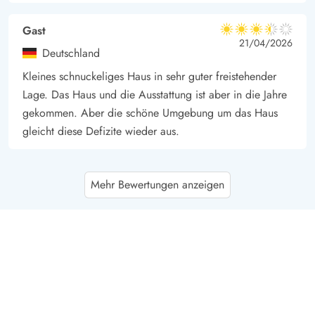
Gast
3.5 von 5
3.5 von 5
3.5 out of 5
21/04/2026
Deutschland
Kleines schnuckeliges Haus in sehr guter freistehender
Lage. Das Haus und die Ausstattung ist aber in die Jahre
gekommen. Aber die schöne Umgebung um das Haus
gleicht diese Defizite wieder aus.
Gast
4.5 von 5
Mehr Bewertungen anzeigen
4.5 von 5
4.5 out of 5
22/03/2026
Deutschland
Sehr schöne geschützte Einzellage,kein
Durchgangsverkehr. Die Einrichtung vom Haus war
zweckmäßig, es funktionierte alles und das Haus war gut
über die Wärmepumpe zu heizen. Die Terrasse ist schön
überdacht, so konnten wir auch die Sonne genießen.
Das Haus ist eine Oase im Wäldchen.