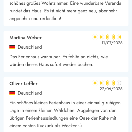
schönes großes Wohnzimmer. Eine wunderbare Veranda
rundet das Haus. Es ist nicht mehr ganz neu, aber sehr
angenehm und ordentlich!
Martina Weber
5 von 5
5 von 5
5 out of 5
11/07/2026
Deutschland
Das Ferienhaus war super. Es fehlte an nichts, wie
würden dieses Haus sofort wieder buchen.
Oliver Leffler
4 von 5
4 von 5
4 out of 5
22/06/2026
Deutschland
Ein schönes kleines Ferienhaus in einer einmalig ruhigen
Lage in einem kleinen Wäldchen. Abgelegen von den
übrigen Ferienhaussiedlungen eine Oase der Ruhe mit
einem echten Kuckuck als Wecker :-)