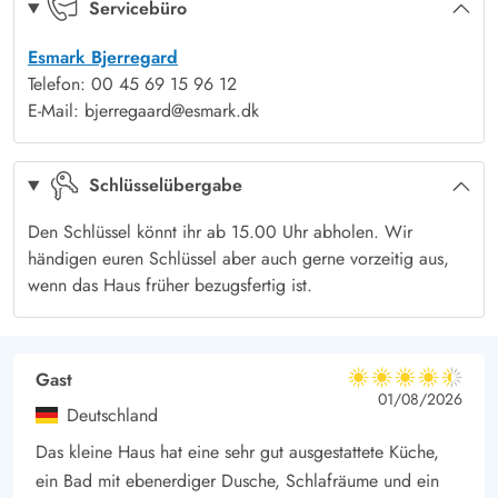
lassen, während der Sonnenuntergang den Himmel farbenfroh
Servicebüro
verfärbt.
Esmark Bjerregard
Bjerregård ist insbesondere für seine schöne Natur mit weiter
Telefon: 00 45 69 15 96 12
Heide- und Dünenlandschaft bekannt und beliebt. Das gut
E-Mail: bjerregaard@esmark.dk
ausgebaute Wegesystem sorgt dafür, dass ihr sowohl lange
Spaziergänge als auch Radtouren unternehmen könnt, wo ihr
Schlüsselübergabe
die Schönheit der Umgebung auf euch wirken lassen könnt.
Mit nur 800m zum Strand der dänischen Westküste sind
Den Schlüssel könnt ihr ab 15.00 Uhr abholen. Wir
ebenfalls schöne Spaziergänge entlang des kilometerlangen
händigen euren Schlüssel aber auch gerne vorzeitig aus,
wenn das Haus früher bezugsfertig ist.
Sandstrandes möglich.
Gast
4.5 von 5
4.5 von 5
4.5 out of 5
01/08/2026
Deutschland
Das kleine Haus hat eine sehr gut ausgestattete Küche,
ein Bad mit ebenerdiger Dusche, Schlafräume und ein