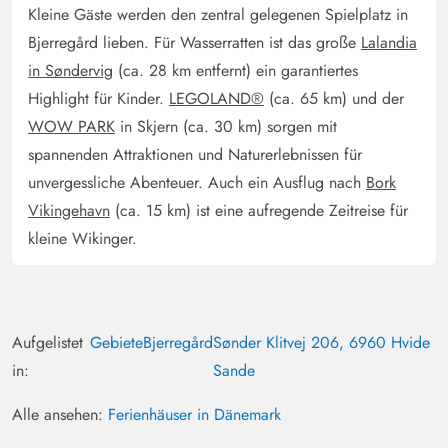
Das Haus liegt sehr versteckt und sehr ruhig auf einem
Kleine Gäste werden den zentral gelegenen Spielplatz in
sehr gepflegten Grundstück. Obwohl das Haus in die
Bjerregård lieben. Für Wasserratten ist das große
Lalandia
Jahre gekommen ist alles notwendige vorhanden. Die
in Søndervig
(ca. 28 km entfernt) ein garantiertes
Einrichtung der Küche ist zwar nicht mehr zeitgemäß
Highlight für Kinder.
LEGOLAND®
(ca. 65 km) und der
erfüllt jedoch alles.
WOW PARK
in Skjern (ca. 30 km) sorgen mit
spannenden Attraktionen und Naturerlebnissen für
Irene Scharre
unvergessliche Abenteuer. Auch ein Ausflug nach
Bork
5 von 5
5 von 5
5 out of 5
18/09/2024
Deutschland
Vikingehavn
(ca. 15 km) ist eine aufregende Zeitreise für
kleine Wikinger.
Ich war jetzt schon das 2. Mal in diesem netten kleinen
Ferienhaus. Das größte Plus ist die Lage des Hauses.
Abseits der anderen Ferienhausgebiete, im eigenen
Wäldchen mit Aussicht zu den Dünen und dem Fjord.
Aufgelistet
Gebiete
Bjerregård
Sønder Klitvej 206, 6960 Hvide
Das Haus ist sehr gemütlich, persönlich und ein bisschen
"wie früher" eingerichtet. Es fehlt an nichts, wenn man
in:
Sande
es nicht gerade alles hypermodern haben möchte. Ich
Alle ansehen:
Ferienhäuser in Dänemark
würde dort gern noch mal schöne Tage verbringen, egal