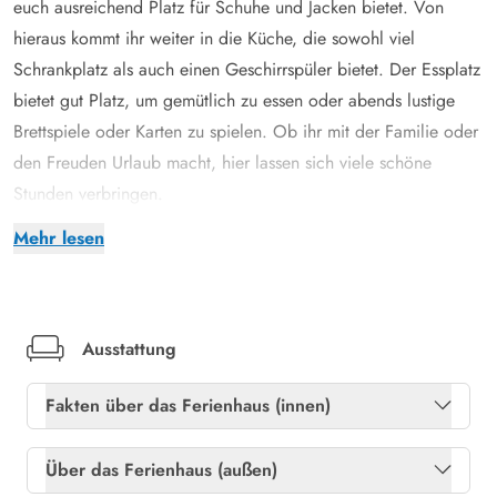
euch ausreichend Platz für Schuhe und Jacken bietet. Von
hieraus kommt ihr weiter in die Küche, die sowohl viel
Schrankplatz als auch einen Geschirrspüler bietet. Der Essplatz
bietet gut Platz, um gemütlich zu essen oder abends lustige
Brettspiele oder Karten zu spielen. Ob ihr mit der Familie oder
den Freuden Urlaub macht, hier lassen sich viele schöne
Stunden verbringen.
Die hellen Fußböden mit den hellen Wänden und Decken
Mehr lesen
geben dem Wohnzimmer Gemütlichkeit und ziehen sich durch
das Ferienhaus. Das Wohnzimmer liegt in offener Verbindung
zum Essbereich, so dass die Familie oder die Freunde viel
gemeinsame Zeit verbringen können. Die zahlreichen Fenster
Ausstattung
geben einen schönen Lichteinfall und eine tolle Aussicht auf
Fakten über das Ferienhaus (innen)
die Natur, die das Ferienhaus umgibt.
Wenn euch die kühlere Jahreszeit umhüllt, könnt ihr die
Gratis internet
Ja
Über das Ferienhaus (außen)
energiesparende Wärmepumpe einschalten, die für eine