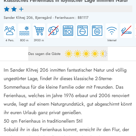
Klassisches Ferienhaus in idyllischer Lage inmitten Natur
Sønder Klitvej 206,
Bjerregård
-
Ferienhausnr.: BB1117
4
Pers.
800
m
3900
m
Internet
Das sagen die Gäste
4.5 von 5
Im Sønder Klitvej 206 inmitten fantastischer Natur und völlig
ungestörter Lage, findet ihr dieses klassische 2-Sterne-
Sommerhaus für die kleine Familie oder mit Freunden. Das
Ferienhaus, welches im Jahre 1976 erbaut und 2006 renoviert
wurde, liegt auf einem Naturgrundstück, gut abgeschirmt könnt
ihr euren Urlaub ganz privat genießen.
50 qm Ferienhaus in traditionellem Stil
Sobald ihr in das Ferienhaus kommt, erreicht ihr den Flur, der