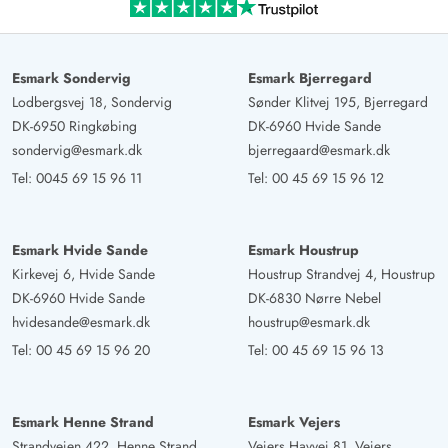
Esmark Sondervig
Esmark Bjerregard
Lodbergsvej 18, Sondervig
Sønder Klitvej 195, Bjerregard
DK-6950 Ringkøbing
DK-6960 Hvide Sande
sondervig@esmark.dk
bjerregaard@esmark.dk
Tel:
0045 69 15 96 11
Tel:
00 45 69 15 96 12
Esmark Hvide Sande
Esmark Houstrup
Kirkevej 6, Hvide Sande
Houstrup Strandvej 4, Houstrup
DK-6960 Hvide Sande
DK-6830 Nørre Nebel
hvidesande@esmark.dk
houstrup@esmark.dk
Tel:
00 45 69 15 96 20
Tel:
00 45 69 15 96 13
Esmark Henne Strand
Esmark Vejers
Strandvejen 422, Henne Strand
Vejers Havvej 81, Vejers