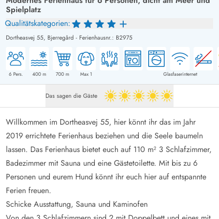
Modernes Ferienhaus für 6 Personen, dicht am Meer und
Spielplatz
Qualitätskategorien:
Dortheasvej 55,
Bjerregård
-
Ferienhausnr.: B2975
6
Pers.
400
m
700
m
Max 1
Glasfaserinternet
Das sagen die Gäste
5 von 5
Willkommen im Dortheasvej 55, hier könnt ihr das im Jahr
2019 errichtete Ferienhaus beziehen und die Seele baumeln
lassen. Das Ferienhaus bietet euch auf 110 m² 3 Schlafzimmer,
Badezimmer mit Sauna und eine Gästetoilette. Mit bis zu 6
Personen und eurem Hund könnt ihr euch hier auf entspannte
Ferien freuen.
Schicke Ausstattung, Sauna und Kaminofen
Von den 3 Schlafzimmern sind 2 mit Doppelbett und eines mit