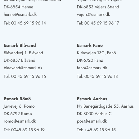
DK-6854 Henne
DK-6853 Vejers Strand
henne@esmark.dk
vejers@esmark.dk
Tel:
00 45 69 15 96 14
Tel:
00 45 69 15 96 17
Esmark Blåvand
Esmark Fanö
Blåvandvej 1, Blåvand
Kirkevejen 13C, Fanö
DK-6857 Blåvand
DK-6720 Fanø
blaavand@esmark.dk
fano@esmark.dk
Tel:
00 45 69 15 96 16
Tel:
0045 69 15 96 18
Esmark Römö
Esmark Aarhus
Juvrevej 6, Römö
Ny Banegårdsgade 55, Aarhus
DK-6792 Rømø
DK-8000 Aarhus C
romo@esmark.dk
post@esmark.dk
Tel:
0045 69 15 96 19
Tel:
+45 69 15 96 15