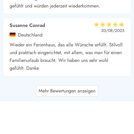
gefühlt und würden jederzeit wiederkommen.
Susanne Conrad
5 von 5
5 von 5
5 out of 5
30/08/2025
Deutschland
Wieder ein Ferienhaus, das alle Wünsche erfüllt. Stilvoll
und praktisch eingerichtet, mit allem, was man für einen
Familienurlaub braucht. Wir haben uns sehr wohl
gefühlt. Danke
Gast
5 von 5
Mehr Bewertungen anzeigen
5 von 5
5 out of 5
25/08/2025
Deutschland
Dieses Ferienhaus hat alles was das Hygge-Herz begehrt!
Besonders schön ist die große eingezäunte Terrasse, hier
konnten wir viele Stunden in der Sonne genießen. Auch
Wohn- und Essbereich sind gemütlich gestaltet. Bei der