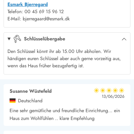
Esmark Bjerregard
und solltet ihr euere Räder dabei haben könnt ihr schöne
Telefon: 00 45 69 15 96 12
Touren entlang der Dünen- und Heidelandschaft machen und
E-Mail: bjerregaard@esmark.dk
die Ruhe in vollen Zügen genießen.
In nur 700m Entfernung gibt es einen kleinen Supermarkt, der
Schlüsselübergabe
alle Dinge des täglichen Bedarfs anbietet und wo ihr täglich
frisches Brot und Brötchen enthaltet, während ihr den Einkauf
Den Schlüssel könnt ihr ab 15.00 Uhr abholen. Wir
erledigt können die Kinder sich auf dem Spielplatz nebenan
händigen euren Schlüssel aber auch gerne vorzeitig aus,
wenn das Haus früher bezugsfertig ist.
austoben und die Wartezeit verkürzen. Beliebte Ausflugsziele
sind das Wikingermuseum und der Indoorspielplatz in Bork,
sowie die Hafenstadt Hvide Sande.
Susanne Wüstefeld
5 von 5
5 von 5
5 out of 5
13/06/2026
Deutschland
Eine sehr gemütliche und freundliche Einrichtung... ein
Haus zum Wohlfühlen .. klare Empfehlung