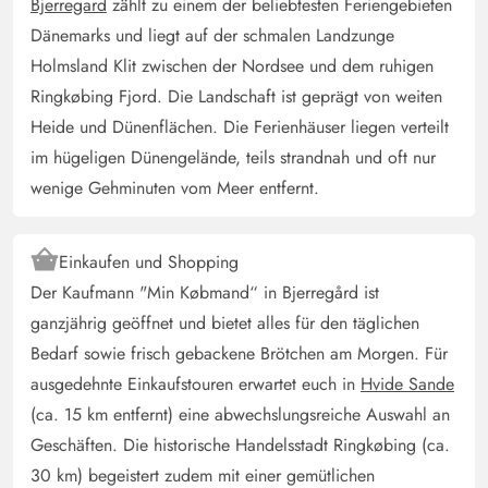
Bjerregard
zählt zu einem der beliebtesten Feriengebieten
Ein tolles, modernes Ferienhaus mit einer
Dänemarks und liegt auf der schmalen Landzunge
wunderschönen Terrasse. Hier kann man richtig
Holmsland Klit zwischen der Nordsee und dem ruhigen
entspannen und den stressigen Alltag hinter sich lassen.
Ringkøbing Fjord. Die Landschaft ist geprägt von weiten
Alles ist sauber und ordentlich. Eine schöne Einrichtung
Heide und Dünenflächen. Die Ferienhäuser liegen verteilt
und Aufteilung, macht es zu einem prima Haus, in dem
im hügeligen Dünengelände, teils strandnah und oft nur
man sich zu Hause fühlt.
wenige Gehminuten vom Meer entfernt.
Gast
5 von 5
5 von 5
5 out of 5
28/08/2024
Einkaufen und Shopping
Deutschland
Der Kaufmann "Min Købmand“ in Bjerregård ist
Sehr schönes, modern gestaltetes Haus, voll ausgestattet
ganzjährig geöffnet und bietet alles für den täglichen
mit allem Komfort den man benötigen könnte.
Bedarf sowie frisch gebackene Brötchen am Morgen. Für
Großzügig angelegt mit offener Küche, hohen Decken
ausgedehnte Einkaufstouren erwartet euch in
Hvide Sande
und großer Terrasse. Interessant und besonders ist der
(ca. 15 km entfernt) eine abwechslungsreiche Auswahl an
Chillout-Raum mit extra Fernseher, toll wenn man Kinder
Geschäften. Die historische Handelsstadt Ringkøbing (ca.
hat. Wenige Gehminuten bis zum Strand.
30 km) begeistert zudem mit einer gemütlichen