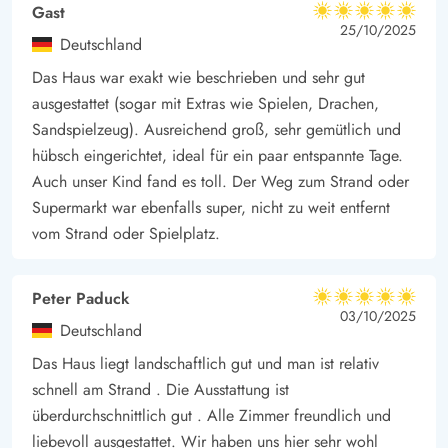
Gast
5 von 5
5 von 5
5 out of 5
25/10/2025
Deutschland
Das Haus war exakt wie beschrieben und sehr gut
ausgestattet (sogar mit Extras wie Spielen, Drachen,
Sandspielzeug). Ausreichend groß, sehr gemütlich und
hübsch eingerichtet, ideal für ein paar entspannte Tage.
Auch unser Kind fand es toll. Der Weg zum Strand oder
Supermarkt war ebenfalls super, nicht zu weit entfernt
vom Strand oder Spielplatz.
Peter Paduck
5 von 5
5 von 5
5 out of 5
03/10/2025
Deutschland
Das Haus liegt landschaftlich gut und man ist relativ
schnell am Strand . Die Ausstattung ist
überdurchschnittlich gut . Alle Zimmer freundlich und
liebevoll ausgestattet. Wir haben uns hier sehr wohl