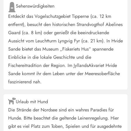
Jesper Breitenstein
Sehenswürdigkeiten
5 von 5
5 von 5
5 out of 5
18/10/2024
Danmark
Entdeckt das Vogelschutzgebiet Tipperne (ca. 12 km
KI Übersetzt
(Original anzeigen)
entfernt), besucht den historischen Strandvogthof Abelines
Schönes Haus mit gemütlicher offener Küche. Gute
Gaard (ca. 8 km) oder genießt die beeindruckende
Zimmer. Gemütliche Terrasse und genug Rasen, dass der
Aussicht vom Leuchtturm Lyngvig Fyr (ca. 21 km). In Hvide
Hund sein Geschäft erledigen kann :)
Sande bietet das Museum „Fiskeriets Hus“ spannende
Einblicke in die lokale Geschichte und die
Fischereitradition der Region. Im JyllandsAkvariet Hvide
Carola Feldmann
5 von 5
5 von 5
5 out of 5
06/10/2024
Sande kommt ihr dem Leben unter der Meeresoberfläche
Deutschland
faszinierend nah.
Gemütliches Ferienhaus für bis zu 4 Personen mit Hund.
Alles vorhanden um sich pudelwohl zu fühlen. Ein Stück
Wiese ist samt Terrasse eingezäunt und daher super für
Urlaub mit Hund
Hundehalter. Außerdem kann man auch bei kühlerem
Die Strände der Nordsee sind ein wahres Paradies für
Wetter windgeschützt sitzen und die Möbel sind sehr
Hunde. Bitte beachtet die geltende Leinenregelung. Hier
bequem. Ein kleiner Grill, Wäscheständer, Sonnenschirm
gibt es viel Platz zum Toben, Spielen und für ausgedehnte
und Sonnenliegen sind vorhanden. Die Küche ist sehr