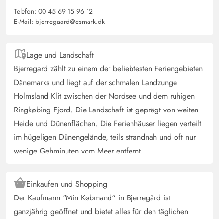
Das Haus ist niedlich und ist gut ausgestattet. Leider
Telefon:
00 45 69 15 96 12
E-Mail:
bjerregaard@esmark.dk
haben wir jedoch schnell gemerkt, dass Fliegengitter von
Vorteil wären.
Lage und Landschaft
Jürgen Alich
Bjerregard
zählt zu einem der beliebtesten Feriengebieten
4.5 von 5
4.5 von 5
4.5 out of 5
29/06/2025
Dänemarks und liegt auf der schmalen Landzunge
Deutschland
Holmsland Klit zwischen der Nordsee und dem ruhigen
Ein empfehlenswertes Ferienhaus, welches wir
Ringkøbing Fjord. Die Landschaft ist geprägt von weiten
uneingeschränkt weiterempfehlen können. (Dafür muss
Heide und Dünenflächen. Die Ferienhäuser liegen verteilt
aber dringend das Klappern auf dem Dach lokalisiert
im hügeligen Dünengelände, teils strandnah und oft nur
und angestellt werden!)
wenige Gehminuten vom Meer entfernt.
Jakob Nickel
5 von 5
5 von 5
5 out of 5
09/06/2025
Einkaufen und Shopping
Deutschland
Der Kaufmann "Min Købmand“ in Bjerregård ist
Kleines, aber sehr gemütliches Haus mit genug Platz für
ganzjährig geöffnet und bietet alles für den täglichen
sechs Personen gut eingerichtet in eine schöne ruhige