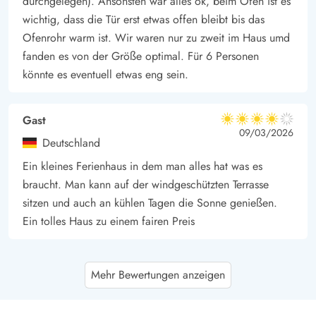
durchgelegen). Ansonsten war alles ok, beim Ofen ist es
wichtig, dass die Tür erst etwas offen bleibt bis das
Ofenrohr warm ist. Wir waren nur zu zweit im Haus umd
fanden es von der Größe optimal. Für 6 Personen
könnte es eventuell etwas eng sein.
Gast
4 von 5
4 von 5
4 out of 5
09/03/2026
Deutschland
Ein kleines Ferienhaus in dem man alles hat was es
braucht. Man kann auf der windgeschützten Terrasse
sitzen und auch an kühlen Tagen die Sonne genießen.
Ein tolles Haus zu einem fairen Preis
Gast
4.5 von 5
Mehr Bewertungen anzeigen
4.5 von 5
4.5 out of 5
04/01/2026
Deutschland
Geräumiges und gut ausgestattetes Ferienhaus mkt Sauna