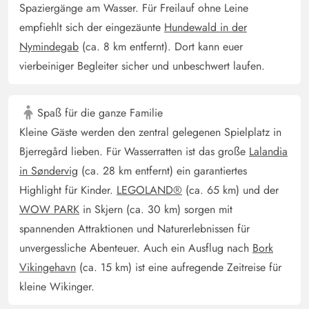
Spaziergänge am Wasser. Für Freilauf ohne Leine
gut ausgestattet, Kaffeemaschine, Wasserkocher,
empfiehlt sich der eingezäunte
Hundewald in der
Mikrowelle, Spülmaschine, Kühlschrank mit Gefrierfach,
Nymindegab
(ca. 8 km entfernt). Dort kann euer
alles in sehr gutem Zustand. Auch das Badezimmer mit
vierbeiniger Begleiter sicher und unbeschwert laufen.
schöner Dusche, Waschmaschine und Trockner, sowie
die Sauna wurde gerne genutzt. Wir haben uns zu zweit
und mit mittelgroßem Hund sehr wohl gefühlt. Auch die
Spaß für die ganze Familie
Spazierwege direkt vor der Haustür in die Dünen bzw.
Kleine Gäste werden den zentral gelegenen Spielplatz in
Heidelandschaft und zum herrlichen Strand, waren
Bjerregård lieben. Für Wasserratten ist das große
Lalandia
einfach toll.
in Søndervig
(ca. 28 km entfernt) ein garantiertes
Highlight für Kinder.
LEGOLAND®
(ca. 65 km) und der
Gast
WOW PARK
in Skjern (ca. 30 km) sorgen mit
4.5 von 5
4.5 von 5
4.5 out of 5
29/09/2024
Deutschland
spannenden Attraktionen und Naturerlebnissen für
unvergessliche Abenteuer. Auch ein Ausflug nach
Bork
Ein typisches dänisches Ferienhaus, dass sehr gut
durchdacht gebaut wurde. Ein renovierungsstau besteht
Vikingehavn
(ca. 15 km) ist eine aufregende Zeitreise für
nicht. Alles ist funktionabel und das Doppelbett
kleine Wikinger.
elektrisch verstellbar.