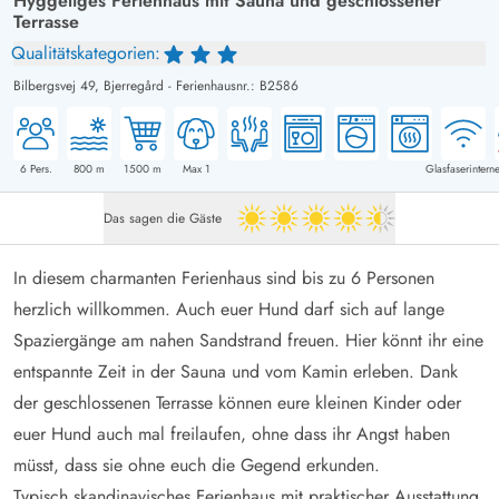
Hyggeliges Ferienhaus mit Sauna und geschlossener
Terrasse
Qualitätskategorien:
Bilbergsvej 49,
Bjerregård
-
Ferienhausnr.: B2586
6
Pers.
800
m
1500
m
Max 1
Glasfaserinterne
Das sagen die Gäste
4.5 von 5
In diesem charmanten Ferienhaus sind bis zu 6 Personen
herzlich willkommen. Auch euer Hund darf sich auf lange
Spaziergänge am nahen Sandstrand freuen. Hier könnt ihr eine
entspannte Zeit in der Sauna und vom Kamin erleben. Dank
der geschlossenen Terrasse können eure kleinen Kinder oder
euer Hund auch mal freilaufen, ohne dass ihr Angst haben
müsst, dass sie ohne euch die Gegend erkunden.
Typisch skandinavisches Ferienhaus mit praktischer Ausstattung