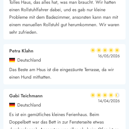
Tolles Haus, das alles hat, was man braucht. Wir hatten
Das schöne Feriengebiet Bjerregård befindet sich am südlichen
einen Rollstuhlfahrer dabei, und es gab nur kleine
Rand des Ringkøbing Fjords und bietet sich durch das Meer,
Probleme mit dem Badezimmer, ansonsten kann man mit
die Heide und die Dünen ideal für Ausflüge in die Natur an.
einem manuellen Rollstuhl gut herumkommen. Wir waren
Ob gemütlicher Spaziergang oder jegliche Art von
sehr zufrieden.
Wasserspot, hier hast du viele Möglichkeiten für Aktion oder
Entspannung.
Petra Klahn
5 von 5
Für eine Shoppingtour oder einen Restaurantbesuch bieten sich
5 von 5
5 out of 5
16/05/2026
Deutschland
die beiden nah gelegenen Orte Hvide Sande oder Nørre
Das Beste am Hsus ist die eingezäunte Terrasse, da wir
Nebel an. Hier findest du auch kulturelle Angebote und
einen Hund mithatten.
Museen. Es ist für jeden Geschmack etwas dabei.
Gabi Teichmann
4.5 von 5
4.5 von 5
4.5 out of 5
14/04/2026
Deutschland
Es ist ein gemütliches kleines Ferienhaus. Beim
Doppelbett war das Bett in zur Fensterseite etwas