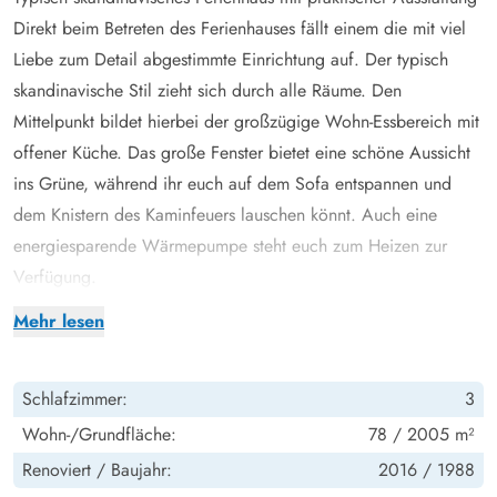
Direkt beim Betreten des Ferienhauses fällt einem die mit viel
Liebe zum Detail abgestimmte Einrichtung auf. Der typisch
skandinavische Stil zieht sich durch alle Räume. Den
Mittelpunkt bildet hierbei der großzügige Wohn-Essbereich mit
offener Küche. Das große Fenster bietet eine schöne Aussicht
ins Grüne, während ihr euch auf dem Sofa entspannen und
dem Knistern des Kaminfeuers lauschen könnt. Auch eine
energiesparende Wärmepumpe steht euch zum Heizen zur
Verfügung.
Die moderne, offene Küche ist mit allem ausgestattet, was ihr
Mehr lesen
für die Zubereitung leckerer Mahlzeiten benötigt. Um den
anschließenden Abwasch kümmert sich der Geschirrspüler. So
Schlafzimmer:
3
könnt ihr die Zeit nutzen, um beispielsweise einen
entspannenden Saunagang zu machen. Im Badezimmer des
Wohn-/Grundfläche:
78 / 2005 m²
Ferienhauses wurde eine Fußbodenheizung verbaut, so dass ihr
Renoviert /
Baujahr:
2016 /
1988
keine kalten Füße fürchten müsst. Hier ist auch die