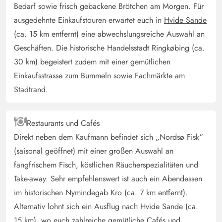
Bedarf sowie frisch gebackene Brötchen am Morgen. Für
Gegend. Das Haus hat auch genug Platz für Fahrräder,
ausgedehnte Einkaufstouren erwartet euch in
Hvide Sande
die man schön im Schuppen abstellen kann ohne die
(ca. 15 km entfernt) eine abwechslungsreiche Auswahl an
Sorge zu machen, dass sie draußen im Regen stehen. Im
Haus ist auch genug Platz für ihren Hund sauber
Geschäften. Die historische Handelsstadt Ringkøbing (ca.
gemütlich sehr freundlich eingerichtet.
30 km) begeistert zudem mit einer gemütlichen
Einkaufsstrasse zum Bummeln sowie Fachmärkte am
Stadtrand.
Alicia Von Lindern
5 von 5
5 von 5
5 out of 5
21/04/2025
Deutschland
Restaurants und Cafés
Ein wunderbares Ferienhaus für eine Familie mit bis zu 4
Direkt neben dem Kaufmann befindet sich „Nordsø Fisk“
kleineren Kindern. Der Gemeinschatsbereich fällt etwas
klein aus für 6 Erwachsene.Toll für Hunde!
(saisonal geöffnet) mit einer großen Auswahl an
fangfrischem Fisch, köstlichen Räucherspezialitäten und
Take-away. Sehr empfehlenswert ist auch ein Abendessen
Anette Otto
4.5 von 5
4.5 von 5
4.5 out of 5
13/03/2025
im historischen Nymindegab Kro (ca. 7 km entfernt).
Deutschland
Alternativ lohnt sich ein Ausflug nach Hvide Sande (ca.
Ein kleines, hübsches Ferienhaus- mit allem ausgestattet,
15 km), wo euch zahlreiche gemütliche Cafés und