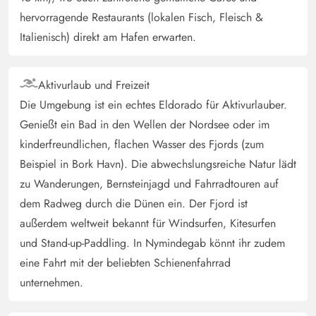
was man so braucht! Kuschelig warm durch den
hervorragende Restaurants (lokalen Fisch, Fleisch &
Kaminofen aber auch sehr gut funktionierende
Italienisch) direkt am Hafen erwarten.
Wärmepumpe! Einzäunung sorgt dafür, dass man auch
mit dem Haustier entspannt draußen verweilen kann
Aktivurlaub und Freizeit
Die Umgebung ist ein echtes Eldorado für Aktivurlauber.
Ursula Gewinn
5 von 5
5 von 5
5 out of 5
30/12/2024
Genießt ein Bad in den Wellen der Nordsee oder im
Deutschland
kinderfreundlichen, flachen Wasser des Fjords (zum
Alles vorhanden,nur zum Bodenwischen gab es kein
Beispiel in Bork Havn). Die abwechslungsreiche Natur lädt
Mittel.
zu Wanderungen, Bernsteinjagd und Fahrradtouren auf
dem Radweg durch die Dünen ein. Der Fjord ist
Gast
außerdem weltweit bekannt für Windsurfen, Kitesurfen
4.5 von 5
4.5 von 5
4.5 out of 5
10/11/2024
Deutschland
und Stand-up-Paddling. In Nymindegab könnt ihr zudem
eine Fahrt mit der beliebten Schienenfahrrad
Schönes Ferienhaus, zentral gelegen. Großes
unternehmen.
Badezimmer mit Waschmaschine und Trockner.