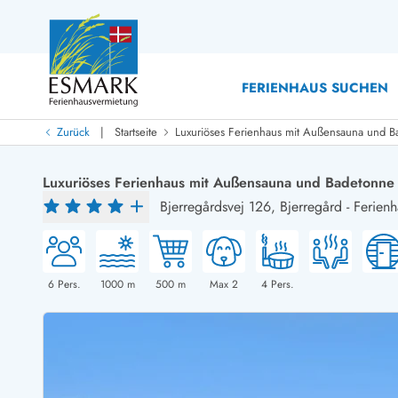
FERIENHAUS SUCHEN
|
Zurück
Startseite
Luxuriöses Ferienhaus mit Außensauna und 
Last Minute
Last Minute
Luxuriöses Ferienhaus mit Außensauna und Badetonne
Neu bei uns!
Bjerregårdsvej 126,
Bjerregård
-
Ferien
Neue Ferienhäuser bei ESMARK
Ferienhäuser mit Pool
Ferienhäuser
Neurenovierte Ferienhäuser
Ferienh
Ferienhäuser mit Endreinigung inklusive
Ferienhä
Ferienhäuser dicht am Strand
Ferienhä
6
Pers.
1000
m
500
m
Max 2
4
Pers.
Ferienhäuser mit Internet
Ferienhä
Ferienhäuser neu gebaut
Ferienh
Ferienhäuser mit Sauna
Ferienhä
Ferienhäuser Nicht-Raucher
Luxus Fe
Ferienhäuser mit Aussicht
Ferienh