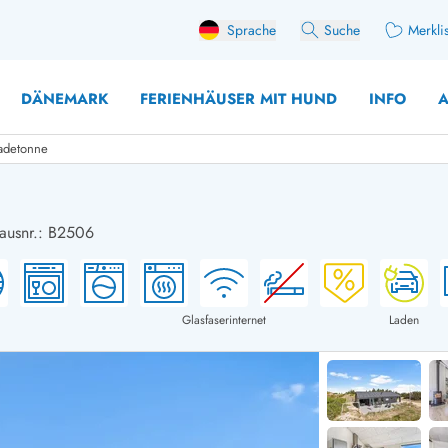
Sprache
Suche
Merkli
DÄNEMARK
FERIENHÄUSER MIT HUND
INFO
A
Badetonne
hausnr.: B2506
 mit Hund
äuser mit Sonntagswechsel
Ferienhaus für 
user für Angler
Ferienhaus für 
user mit Aktivitätsraum
Ferienhaus für 
Glasfaserinternet
Laden
user mit Ladestation (E-Auto)
Ferienhaus für 
äuser mit Kaminofen
Ferienhaus für 
user mit Kindern
Ferienhäuser im 
rienhäuser
Ferienhäuser i
äuser mit Nebensaionrabatt
Ferienhäuser im 