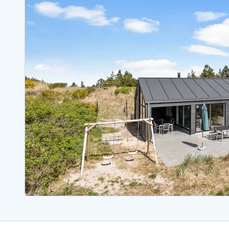
Ferienhäuser mit Whirlpool
Ferienh
Ferienhäuser mit Freitagswechsel
Ferienh
Ferienhäuser mit Samstagswechsel
Ferienh
Ferienhäuser Bjerregard
Ferienhäuser Blavand
Ferienhäuser Hvide S
Ferienhäuser Argab
Ferienh
Ferienhäuser in Arrild
Ferienh
Ferienhäuser Bjerregard
Ferienh
Ferienhäuser Blavand
Ferienhä
Ferienhäuser Bork Havn
Ferienh
Ferienhäuser Fjand
Ferienh
Ferienhäuser Fanö
Ferienh
Ferienhäuser Graerup Strand
Ferienh
Ferienhäuser Haurvig
Ferienh
Ferienhäuser Henne Strand
Ferienhä
Esmark Reisecurity
Esmark KidsVIP
Esmark VIP Partnervorteile
Vorteil
Praktische Informationen