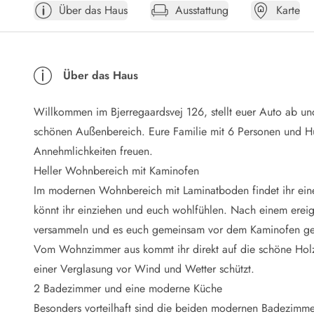
Über das Haus
Ausstattung
Karte
Öffnungszeiten
Anreise
Abreise
Ferienhaus ABC
Über das Haus
Häufige Fragen zur Buchung
Nebenkosten (Strom, Wasser usw...)
Willkommen im Bjerregaardsvej 126, stellt euer Auto ab u
Verleihservice
Reisescheckliste
schönen Außenbereich. Eure Familie mit 6 Personen und
H
Endreinigung
Annehmlichkeiten freuen.
Gutschein
Heller Wohnbereich mit Kaminofen
Frühbucher
Im modernen Wohnbereich mit Laminatboden findet ihr eine
Mietbedingungen
könnt ihr einziehen und euch wohlfühlen. Nach einem erei
Info
versammeln und es euch gemeinsam vor dem
Kaminofen
ge
Reiseführer Dänemark
Tipps für Urlaub in Dänemark
Vom Wohnzimmer aus kommt ihr direkt auf die schöne Holzte
Wetter in Dänemark
einer Verglasung vor Wind und Wetter schützt.
Saisonzeiten
2 Badezimmer und eine moderne Küche
Badesicherheit im Meer
Besonders vorteilhaft sind die beiden modernen Badezimme