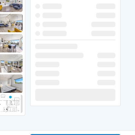
 Winter
er Weihnachten
r Silvester
 Nymindegab
ömö
 Ringköbing Fjord
ndervig
odbjerge
 Thorsminde
erso Klit
ers Strand
ster Husby