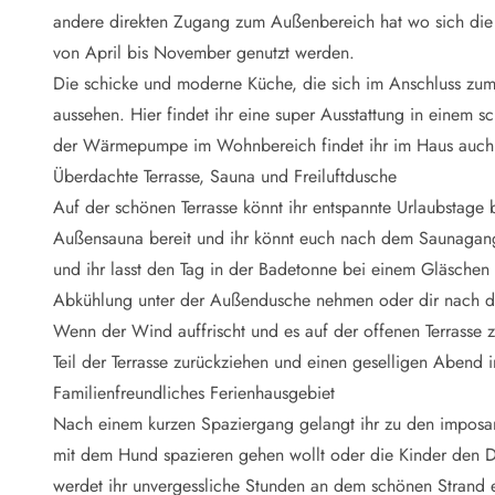
Naturschutz
andere direkten Zugang zum Außenbereich hat wo sich di
Webcam Dänemark
von April bis November genutzt werden.
Ferienhauskatalog
Fotowettbewerb
Die schicke und moderne Küche, die sich im Anschluss zum
Karte
aussehen. Hier findet ihr eine super Ausstattung in einem
Vorteile bei uns
der Wärmepumpe im Wohnbereich findet ihr im Haus auch 
Reisecurity
Überdachte Terrasse, Sauna und Freiluftdusche
Esmark KidsVIP
Auf der schönen Terrasse könnt ihr entspannte Urlaubstage b
Esmark VIP - Partnervorteile und Rabatte
Außensauna
bereit und ihr könnt euch nach dem Saunagang
Preisgarantie
Keine Kaution
und ihr lasst den Tag in der
Badetonne
bei einem Gläschen 
Gästebewertungen
Abkühlung unter der Außendusche nehmen oder dir nach d
Gratis WLAN
Wenn der Wind auffrischt und es auf der offenen Terrasse 
Rabatt
Teil der Terrasse zurückziehen und einen geselligen Abend i
We love people
Familienfreundliches Ferienhausgebiet
Nach einem kurzen Spaziergang gelangt ihr zu den imposa
Freizeit
Esmark VIP Partnervorteile
mit dem Hund spazieren gehen wollt oder die Kinder den Dra
Esmark KidsVIP
werdet ihr unvergessliche Stunden an dem schönen Strand er