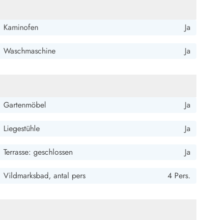
Kaminofen
Ja
4.5 von 5
4.5 von 5
4.5 out of 5
26/09/2025
Waschmaschine
Ja
Gartenmöbel
Ja
Liegestühle
Ja
5 von 5
5 von 5
5 out of 5
15/08/2025
Terrasse: geschlossen
Ja
Vildmarksbad, antal pers
4 Pers.