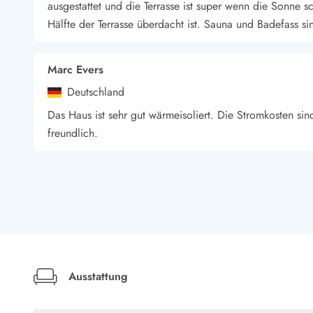
Esmark Bjerregard
Esmark Sondervig
Esmark Houstrup
Esmark Fanö
E
ausgestattet und die Terrasse ist super wenn die Sonne 
Kontakt & Öffnungszeiten
Hälfte der Terrasse überdacht ist. Sauna und Badefass s
Qualität seit 1965
Über uns
Nachhaltigkeit
Marc Evers
Das sagen unsere Gäste
Deutschland
Newsletter
Das Haus ist sehr gut wärmeisoliert. Die Stromkosten si
Sponsoren - Esmark unterstützt
freundlich.
Mietbedingungen
Datenschutzerklärung
Impressum
Hansjörg Kosan
Presse
Deutschland
Top ausgestattet Ferienhaus in schöner Lage.
Marian Jung
Ausstattung
Deutschland