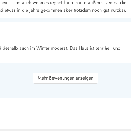
smark Blavand
Esmark Vejers
Esmark Henne
Esmark Römö
Esmark Hv
scheint. Und auch wenn es regnet kann man draußen sitzen da die
ind etwas in die Jahre gekommen aber trotzdem noch gut nutzbar.
nd deshalb auch im Winter moderat. Das Haus ist sehr hell und
Mehr Bewertungen anzeigen