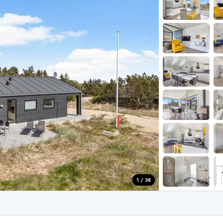
aus für 2 Personen
Ferienhäuser im
aus für 4 Personen
Ferienhäuser üb
aus für 6 Personen
Ferienhäuser übe
ande
Ferienhäuser Sondervig
äuser Ho
Ferienhäuser in
äuser Houstrup
Ferienhäuser R
äuser Houvig
Ferienhäuser am
user auf Holmsland Klit
Ferienhäuser So
äuser in Holmsland
Ferienhäuser Sk
äuser Hvide Sande
Ferienhäuser in
äuser Jegum
Ferienhäuser Ved
äuser Klegod
Ferienhäuser Vej
äuser Lodbjerg Hede
Ferienhäuser Ve
user Nr. Lyngvig
1 / 38
e bei uns