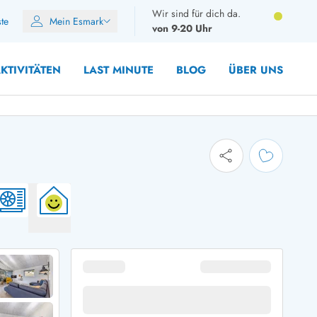
Wir sind für dich da.
ste
Mein Esmark
von 9-20 Uhr
KTIVITÄTEN
LAST MINUTE
BLOG
ÜBER UNS
8 Personen
10 Personen
12 Personen
14 Personen
Gruppen
Frühjahr
m Sommer
Herbst