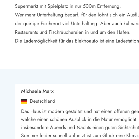
LEGOLAND® Rabatt
Supermarkt mit Spielplatz in nur 500m Entfernung.
Urlaub mit Kindern
Wer mehr Unterhaltung bedarf, für den lohnt sich ein Ausf
Urlaub mit Hund
der quirlige Fischerort viel Unterhaltung. Aber auch kulinar
Urlaub am Strand
Restaurants und Fischräuchereien in und um den Hafen.
Urlaub in der Natur
Finde Bernstein am Strand
Die Lademöglichkeit für das Elektroauto ist eine Ladestation
Indoorspielländer in Dänemark
Zoos und Tierparks in Dänemark
Freizeitparks in Dänemark
Sport
Angeln in Dänemark
Bowling in Dänemark
Michaela Marx
Minigolf spielen in Dänemark
Schwimmhallen und Badeländer
Deutschland
Golfen in Dänemark
Das Haus ist modern gestaltet und hat einen offenen ge
Fitnesscenter in Dänemark
welche einen schönen Ausblick in die Natur ermöglicht. 
Fahrradfahren in Dänemark
insbesondere Abends und Nachts einen guten Sichtschutz
Reiten in Dänemark
Sommer leider schnell aufheizt ist zum Glück eine Klim
Surfen in Dänemark