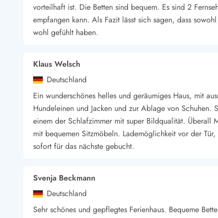
vorteilhaft ist. Die Betten sind bequem. Es sind 2 Fern
Wandern in Dänemark
empfangen kann. Als Fazit lässt sich sagen, dass sowohl
Wasserski in Dänemark
wohl gefühlt haben.
Segeln in Dänemark
Kultur in Dänemark
Historische Museen
Klaus Welsch
Sehenswürdigkeiten
Kunstmuseen
Deutschland
Kunsthandwerk und Galerien
Ein wunderschönes helles und geräumiges Haus, mit ausre
Essen und Trinken
Hundeleinen und Jacken und zur Ablage von Schuhen. 
Einkaufen und Shopping
einem der Schlafzimmer mit super Bildqualität. Überall 
Weihnachten in Dänemark
mit bequemen Sitzmöbeln. Lademöglichkeit vor der Tür,
Heiraten in Dänemark
sofort für das nächste gebucht.
Wikinger in Dänemark
Hygge
Pyt
Svenja Beckmann
Deutschland
Sehr schönes und gepflegtes Ferienhaus. Bequeme Betten