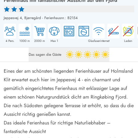
Ferienhaus mit fantastischer Aussicht auf den Fjord
Jeppesvej 4,
Bjerregård
-
Ferienhausnr.: B2154
4
Pers.
1000
m
2000
m
Max 1
Glasfaserinternet
Laden
Das sagen die Gäste
5 von 5
Eines der am schönsten liegenden Ferienhäuser auf Holmsland
Klit erwartet euch hier im Jeppesvej 4 - ein charmant und
gemütlich eingerichtetes Ferienhaus mit erklassiger Lage auf
einem schönen Naturgrundstück dicht am Ringkøbing Fjord.
Die nach Südosten gelegene Terrasse ist erhöht, so dass du die
Aussicht richtig genießen kannst.
Das ideale Ferienhaus für richtige Naturliebhaber –
fantastische Aussicht