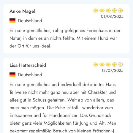
Anke Nagel
5 von 5
5 von 5
5 out of 5
01/08/2025
Deutschland
Ein sehr gemütliches, ruhig gelegenes Ferienhaus in der
Natur, in dem es an nichts fehlte. Mit einem Hund war
der Ort für uns ideal.
Lisa Hatterscheid
4.5 von 5
4.5 von 5
4.5 out of 5
18/07/2025
Deutschland
Ein sehr gemütliches und individuell dekoriertes Haus.
Teilweise nicht mehr ganz neu aber mit Charakter und
alles gut in Schuss gehalten. Weit ab von allem, das
muss man mögen. Die Ruhe ist toll - wunderbar zum
Entspannen und für Hundebesitzer. Das Grundstück
bietet ganz viele Möglichkeiten für Jung und Alt. Man
bekommt regelmäßig Besuch von kleinen Fröschen:-)