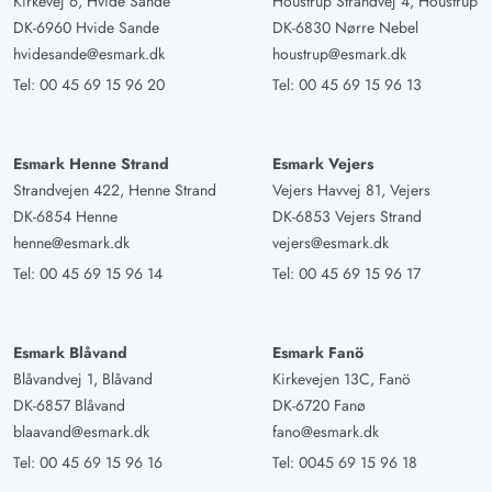
Kirkevej 6, Hvide Sande
Houstrup Strandvej 4, Houstrup
DK-6960 Hvide Sande
DK-6830 Nørre Nebel
hvidesande@esmark.dk
houstrup@esmark.dk
Tel:
00 45 69 15 96 20
Tel:
00 45 69 15 96 13
Esmark Henne Strand
Esmark Vejers
Strandvejen 422, Henne Strand
Vejers Havvej 81, Vejers
DK-6854 Henne
DK-6853 Vejers Strand
henne@esmark.dk
vejers@esmark.dk
Tel:
00 45 69 15 96 14
Tel:
00 45 69 15 96 17
Esmark Blåvand
Esmark Fanö
Blåvandvej 1, Blåvand
Kirkevejen 13C, Fanö
DK-6857 Blåvand
DK-6720 Fanø
blaavand@esmark.dk
fano@esmark.dk
Tel:
00 45 69 15 96 16
Tel:
0045 69 15 96 18