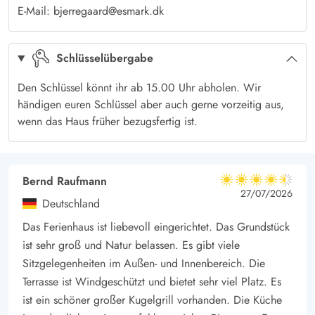
einer Tasse Kaffee in der Hand und einer Decke um die
E-Mail: bjerregaard@esmark.dk
Schultern – das sind richtige Ferien im Ferienhaus.
Empfehlenswert sind auch Ausflüge in die Natur -
Schlüsselübergabe
Wandertouren, Radausflüge und Wassersport stehen hier gern
an der Tagesordnung.
Den Schlüssel könnt ihr ab 15.00 Uhr abholen. Wir
händigen euren Schlüssel aber auch gerne vorzeitig aus,
wenn das Haus früher bezugsfertig ist.
Bernd Raufmann
4.5 von 5
4.5 von 5
4.5 out of 5
27/07/2026
Deutschland
Das Ferienhaus ist liebevoll eingerichtet. Das Grundstück
ist sehr groß und Natur belassen. Es gibt viele
Sitzgelegenheiten im Außen- und Innenbereich. Die
Terrasse ist Windgeschützt und bietet sehr viel Platz. Es
ist ein schöner großer Kugelgrill vorhanden. Die Küche