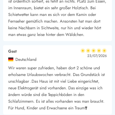
ist ordentlich sortiert, es fehlt an nichts. PLatz zum Essen,
im Innenraum, bietet ein sehr großer Holztisch. Bei
Schietwetter kann man es sich vor dem Kamin oder
Fernseher gemütlich machen. Ansonsten hat man dort
keine Nachbarn in Sichtweite, nur hin und wieder hört
man etwas ganz leise hinter dem Wäldchen.
Gast
5 von 5
5 von 5
5 out of 5
23/07/2026
Deutschland
Wir waren super zufrieden, haben dort 2 schöne und
erholsame Urlaubswochen verbracht. Das Grundstück ist
unschlagbar .Das Haus ist mit viel Liebe eingerichtet,
neue Elektrogerät sind vorhanden. Das einzige was ich
ändern würde sind die Teppichböden in den
Schlafzimmern. Es ist alles vorhanden was man braucht.
Für Hund, Kinder und Erwachsene ein Traum❣️