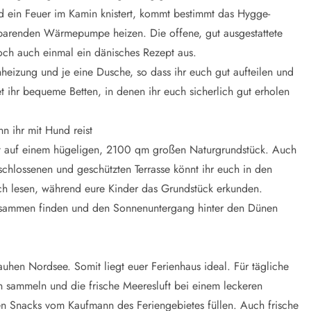
d ein Feuer im Kamin knistert, kommt bestimmt das Hygge-
esparenden Wärmepumpe heizen. Die offene, gut ausgestattete
ch auch einmal ein dänisches Rezept aus.
eizung und je eine Dusche, so dass ihr euch gut aufteilen und
t ihr bequeme Betten, in denen ihr euch sicherlich gut erholen
n ihr mit Hund reist
egt auf einem hügeligen, 2100 qm großen Naturgrundstück. Auch
schlossenen und geschützten Terrasse könnt ihr euch in den
 lesen, während eure Kinder das Grundstück erkunden.
usammen finden und den Sonnenuntergang hinter den Dünen
hen Nordsee. Somit liegt euer Ferienhaus ideal. Für tägliche
 sammeln und die frische Meeresluft bei einem leckeren
ren Snacks vom Kaufmann des Feriengebietes füllen. Auch frische