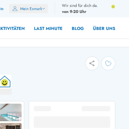
Wir sind für dich da.
ste
Mein Esmark
von 9-20 Uhr
KTIVITÄTEN
LAST MINUTE
BLOG
ÜBER UNS
8 Personen
10 Personen
12 Personen
14 Personen
Gruppen
Frühjahr
m Sommer
Herbst