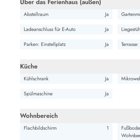
Über das Ferienhaus (außen)
Wandern in Dänemark
Wasserski in Dänemark
Abstellraum
Ja
Gartenm
Segeln in Dänemark
Kultur in Dänemark
Ladeanschluss für E-Auto
Ja
Liegestü
Historische Museen
Sehenswürdigkeiten
Parken: Einstellplatz
Ja
Terrasse
Kunstmuseen
Kunsthandwerk und Galerien
Küche
Essen und Trinken
Einkaufen und Shopping
Kühlschrank
Ja
Mikrowel
Weihnachten in Dänemark
Heiraten in Dänemark
Spülmaschine
Ja
Wikinger in Dänemark
Hygge
Pyt
Wohnbereich
Flachbildschirm
1
Fußboden
Wohnber