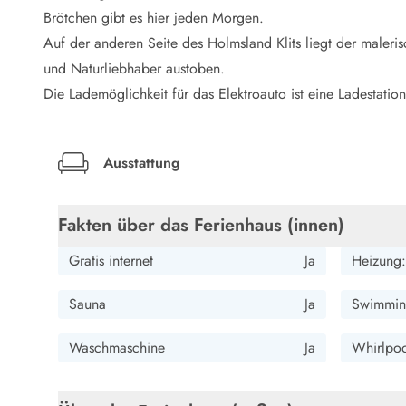
LEGOLAND® Rabatt
Brötchen gibt es hier jeden Morgen.
Urlaub mit Kindern
Auf der anderen Seite des Holmsland Klits liegt der maleri
Urlaub mit Hund
und Naturliebhaber austoben.
Urlaub am Strand
Die Lademöglichkeit für das Elektroauto ist eine Ladestation
Urlaub in der Natur
Finde Bernstein am Strand
Indoorspielländer in Dänemark
Zoos und Tierparks in Dänemark
Ausstattung
Freizeitparks in Dänemark
Sport
Fakten über das Ferienhaus (innen)
Angeln in Dänemark
Bowling in Dänemark
Gratis internet
Ja
Heizung:
Minigolf spielen in Dänemark
Schwimmhallen und Badeländer
Sauna
Ja
Swimmin
Golfen in Dänemark
Fitnesscenter in Dänemark
Waschmaschine
Ja
Whirlpoo
Fahrradfahren in Dänemark
Reiten in Dänemark
Surfen in Dänemark