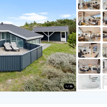
aus für 2 Personen
Ferienhäuser im
aus für 4 Personen
Ferienhäuser üb
aus für 6 Personen
Ferienhäuser übe
ande
Ferienhäuser Sondervig
äuser Ho
Ferienhäuser in
äuser Houstrup
Ferienhäuser R
äuser Houvig
Ferienhäuser am
user auf Holmsland Klit
Ferienhäuser So
äuser in Holmsland
Ferienhäuser Sk
äuser Hvide Sande
Ferienhäuser in
äuser Jegum
Ferienhäuser Ved
äuser Klegod
Ferienhäuser Vej
äuser Lodbjerg Hede
Ferienhäuser Ve
user Nr. Lyngvig
1 / 35
e bei uns