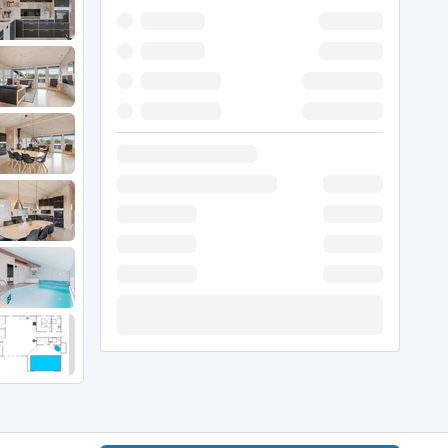
 Winter
er Weihnachten
r Silvester
 Nymindegab
ömö
 Ringköbing Fjord
ndervig
odbjerge
 Thorsminde
erso Klit
ers Strand
ster Husby