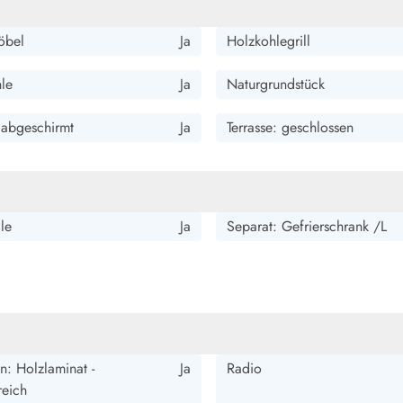
öbel
Ja
Holzkohlegrill
hle
Ja
Naturgrundstück
: abgeschirmt
Ja
Terrasse: geschlossen
le
Ja
Separat: Gefrierschrank /L
: Holzlaminat -
Ja
Radio
eich