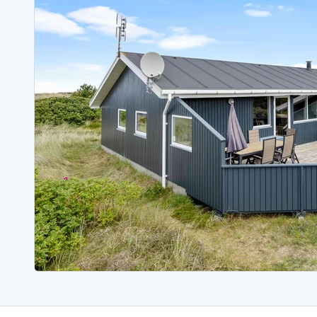
Ferienhäuser mit Whirlpool
Ferienh
Ferienhäuser mit Freitagswechsel
Ferienh
Ferienhäuser mit Samstagswechsel
Ferienh
Ferienhäuser Bjerregard
Ferienhäuser Blavand
Ferienhäuser Hvide S
Ferienhäuser Argab
Ferienh
Ferienhäuser in Arrild
Ferienh
Ferienhäuser Bjerregard
Ferienh
Ferienhäuser Blavand
Ferienhä
Ferienhäuser Bork Havn
Ferienh
Ferienhäuser Fjand
Ferienh
Ferienhäuser Fanö
Ferienh
Ferienhäuser Graerup Strand
Ferienh
Ferienhäuser Haurvig
Ferienh
Ferienhäuser Henne Strand
Ferienhä
Esmark Reisecurity
Esmark KidsVIP
Esmark VIP Partnervorteile
Vorteil
Praktische Informationen