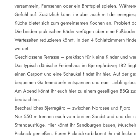
Naturschutz
versammeln, Fernsehen oder ein Brettspiel spielen. Währen
Webcam Dänemark
Gefühl auf. Zusätzlich könnt ihr aber auch mit der energi
Ferienhauskatalog
Fotowettbewerb
Küche bietet sich zum gemeinsamen Kochen an. Probiert do
Karte
Die beiden praktischen Bäder verfügen über eine Fußbodenh
Vorteile bei uns
Wartezeiten reduzieren könnt. In den 4 Schlafzimmern finde
Reisecurity
werdet.
Esmark KidsVIP
Geschlossene Terrasse – praktisch für kleine Kinder und wen
Esmark VIP - Partnervorteile und Rabatte
Das typisch dänische Ferienhaus im Bjerregårdsvej 182 li
Preisgarantie
Keine Kaution
einen Carport und eine Schaukel findet ihr hier. Auf der ge
Gästebewertungen
bequemen Gartenmöbeln entspannen und euer Lieblingsbuch
Gratis WLAN
Am Abend könnt ihr euch hier zu einem geselligen BBQ z
Rabatt
beobachten.
We love people
Beschauliches Bjerregård – zwischen Nordsee und Fjord
Nur 550 m trennen euch vom breiten Sandstrand und der rau
Freizeit
Esmark VIP Partnervorteile
Strandausflüge. Hier könnt ihr Sandburgen bauen, Muscheln
Esmark KidsVIP
Picknick genießen. Euren Picknickkorb könnt ihr mit lecke