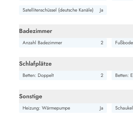
Esmark Bjerregard
Esmark Sondervig
Esmark Houstrup
Esmark Fanö
E
Kontakt & Öffnungszeiten
Satellitenschüssel (deutsche Kanäle)
Ja
Qualität seit 1965
Über uns
Nachhaltigkeit
Badezimmer
Das sagen unsere Gäste
Anzahl Badezimmer
2
Fußbode
Newsletter
Sponsoren - Esmark unterstützt
Mietbedingungen
Schlafplätze
Datenschutzerklärung
Impressum
Betten: Doppelt
2
Betten: E
Presse
Sonstige
Heizung: Wärmepumpe
Ja
Schauke