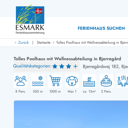
FERIENHAUS SUCHEN
|
Zurück
Startseite
Tolles Poolhaus mit Wellnessabteilung in Bjer
Last Minute
Last Minute
Tolles Poolhaus mit Wellnessabteilung in Bjerregård
Neu bei uns!
Qualitätskategorien:
Bjerregårdsvej 182,
Bje
Neue Ferienhäuser bei ESMARK
Ferienhäuser mit Pool
Ferienhäuser
Neurenovierte Ferienhäuser
Ferienh
Ferienhäuser mit Endreinigung inklusive
Ferienhä
Ferienhäuser dicht am Strand
Ferienhä
8
Pers.
550
m
1000
m
Max 1
ca. 13m²
2
Pers.
Ferienhäuser mit Internet
Ferienhä
Ferienhäuser neu gebaut
Ferienh
Ferienhäuser mit Sauna
Ferienhä
Ferienhäuser Nicht-Raucher
Luxus Fe
Ferienhäuser mit Aussicht
Ferienh