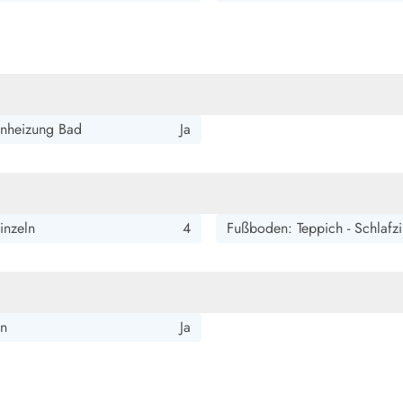
smark Blavand
Esmark Vejers
Esmark Henne
Esmark Römö
Esmark Hv
nheizung Bad
Ja
inzeln
4
Fußboden: Teppich - Schlafz
ln
Ja