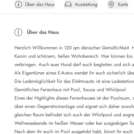
Über das Haus
Ausstattung
Karte
Öffnungszeiten
Anreise
Abreise
Ferienhaus ABC
Über das Haus
Häufige Fragen zur Buchung
Nebenkosten (Strom, Wasser usw...)
Herzlich Willkommen in 120 qm dänischer Gemütlichkeit. Hi
Verleihservice
Reisescheckliste
Kamin und schönem, hellen Wohnbereich. Hier können bis 
Endreinigung
verbringen. Auch euer Hund darf euch begleiten und sich 
Gutschein
Als Eigentümer eines E-Autos werdet ihr euch sicherlich üb
Frühbucher
Die Lademöglichkeit für das Elektroauto ist eine Ladestation
Mietbedingungen
Gemütliches Ferienhaus mit Pool, Sauna und Whirlpool
Info
Eines der Highlights dieses Ferienhauses ist der Poolraum, d
Reiseführer Dänemark
Tipps für Urlaub in Dänemark
über einen Gegenstromanlage und eignet sich daher sowoh
Wetter in Dänemark
gleichen Raum befindet sich auch der Whirlpool und angren
Saisonzeiten
Wellnessabende im heißen Wasser oder bei ausgiebigen S
Badesicherheit im Meer
Nach dem ihr euch im Pool ausgetobt habt, könnt ihr euch