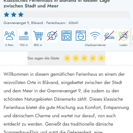
Klassisches Ferienhaus in Blåvand in idealer Lage
zwischen Stadt und Meer
Grønnevænget 9,
Blåvand
-
Ferienhausnr.: 60641
6
Pers.
750
m
800
m
Glasfaserinternet
Laden
Das sagen die Gäste
5 von 5
Willkommen in diesem gemütlichen Ferienhaus an einem der
reizvollsten Orte in Blåvand, eingebettet zwischen der Stadt
und dem Meer in der Grønnevænget 9, die zudem zu den
schönsten Naturgebieten Dänemarks zählt. Dieses klassische
Ferienhaus bietet die gute Mischung aus Komfort, Entspannung
und dänischem Charme und wartet nur darauf, von euch
entdeckt zu werden. Genießt das traditionelle dänische
Sommerhaus-Flair und nutzt die Gelegenheit, eine