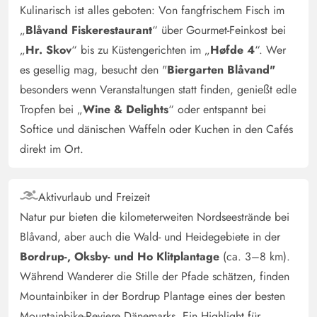
Kulinarisch ist alles geboten: Von fangfrischem Fisch im
„
Blåvand Fiskerestaurant
“ über Gourmet-Feinkost bei
„
Hr. Skov
“ bis zu Küstengerichten im „
Høfde 4
“. Wer
es gesellig mag, besucht den "
Biergarten Blåvand"
besonders wenn Veranstaltungen statt finden, genießt edle
Tropfen bei „
Wine & Delights
“ oder entspannt bei
Softice und dänischen Waffeln oder Kuchen in den Cafés
direkt im Ort.
Aktivurlaub und Freizeit
Natur pur bieten die kilometerweiten Nordseestrände bei
Blåvand, aber auch die Wald- und Heidegebiete in der
Bordrup-, Oksby- und Ho Klitplantage
(ca. 3–8 km).
Während Wanderer die Stille der Pfade schätzen, finden
Mountainbiker in der Bordrup Plantage eines der besten
Mountainbike-Reviere Dänemarks. Ein Highlight für