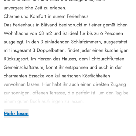
unvergessliche Zeit zu erleben.
Charme und Komfort in eurem Ferienhaus
Das Ferienhaus in Blåvand beeindruckt mit einer gemütlichen
Wohnfläche von 68 m2 und ist ideal für bis zu 6 Personen
ausgelegt. In den 3 einladenden Schlafzimmern, ausgestattet
mit insgesamt 3 Doppelbetten, findet jeder einen kuscheligen
Rückzugsort. Im Herzen des Hauses, dem lichtdurchfluteten
Gemeinschaftsraum, könnt ihr entspannen und euch in der
charmanten Essecke von kulinarischen Köstlichkeiten
verwöhnen lassen. Hier habt ihr auch einen direkten Zugang
zur sonnigen, offenen Terrasse, die perfekt ist, um den Tag bei
einem guten Buch ausklingen zu lassen.
Euer Platz an der Sonne im Grønnevænget 9
Mehr lesen
Das 1610 m2 große Naturgrundstück umgibt das Ferienhaus
und bietet reichlich Platz, um die frische Luft und die friedliche
Umgebung zu genießen. Nur 750 Meter trennen euch vom