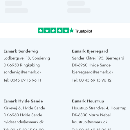
Esmark Sondervig
Esmark Bjerregard
Lodbergsvej 18, Sondervig
Sønder Klitvej 195, Bjerregard
DK-6950 Ringkøbing
DK-6960 Hvide Sande
sondervig@esmark.dk
bjerregaard@esmark.dk
Tel:
0045 69 15 96 11
Tel:
00 45 69 15 96 12
Esmark Hvide Sande
Esmark Houstrup
Kirkevej 6, Hvide Sande
Houstrup Strandvej 4, Houstrup
DK-6960 Hvide Sande
DK-6830 Nørre Nebel
hvidesande@esmark.dk
houstrup@esmark.dk