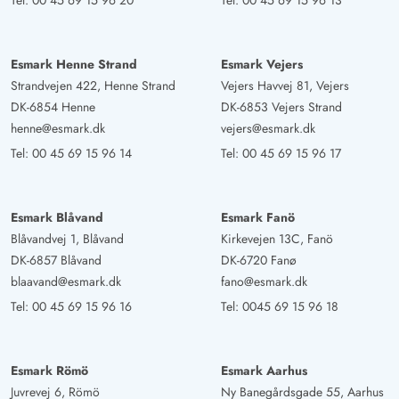
Tel:
00 45 69 15 96 20
Tel:
00 45 69 15 96 13
Esmark Henne Strand
Esmark Vejers
Strandvejen 422, Henne Strand
Vejers Havvej 81, Vejers
DK-6854 Henne
DK-6853 Vejers Strand
henne@esmark.dk
vejers@esmark.dk
Tel:
00 45 69 15 96 14
Tel:
00 45 69 15 96 17
Esmark Blåvand
Esmark Fanö
Blåvandvej 1, Blåvand
Kirkevejen 13C, Fanö
DK-6857 Blåvand
DK-6720 Fanø
blaavand@esmark.dk
fano@esmark.dk
Tel:
00 45 69 15 96 16
Tel:
0045 69 15 96 18
Esmark Römö
Esmark Aarhus
Juvrevej 6, Römö
Ny Banegårdsgade 55, Aarhus