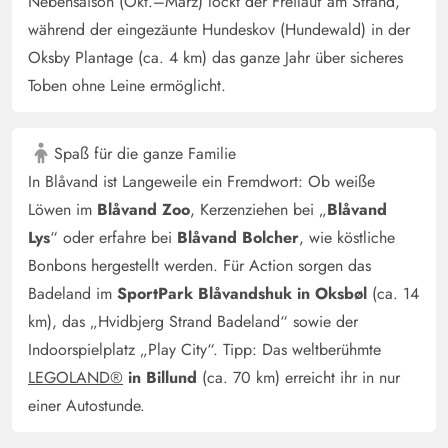
Nebensaison (Okt.–März) lockt der Freilauf am Strand,
während der eingezäunte Hundeskov (Hundewald) in der
Oksby Plantage (ca. 4 km) das ganze Jahr über sicheres
Toben ohne Leine ermöglicht.
Spaß für die ganze Familie
In Blåvand ist Langeweile ein Fremdwort: Ob weiße
Löwen im
Blåvand Zoo
, Kerzenziehen bei „
Blåvand
Lys
“ oder erfahre bei
Blåvand Bolcher
, wie köstliche
Bonbons hergestellt werden. Für Action sorgen das
Badeland im
SportPark Blåvandshuk in Oksbøl
(ca. 14
km), das „Hvidbjerg Strand Badeland“ sowie der
Indoorspielplatz „Play City“. Tipp: Das weltberühmte
LEGOLAND®
in Billund
(ca. 70 km) erreicht ihr in nur
einer Autostunde.