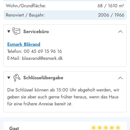
Fußboden: Holzlaminat - Schlafzimmer
Ja
Wohn-/Grundfläche:
68 / 1610 m²
einen gemütlichen Rahmen für euren Urlaub.
Renoviert /
Baujahr:
2006 /
1966
Erlebt die Ruhe und den Frieden der umliegenden Natur, die
Vogel und Tiere im Wald und lasst euch von der einzigartigen
Servicebüro
Atmosphäre dieses Ferienhauses in Blåvand verzaubern. Ein
Aufenthalt hier verspricht Erholung pur und Erinnerungen, die
Esmark Blåvand
euch noch lange begleiten werden.
Telefon: 00 45 69 15 96 16
E-Mail: blaavand@esmark.dk
Schlüsselübergabe
Die Schlüssel können ab 15:00 Uhr abgeholt werden, wir
geben sie aber auch gerne früher heraus, wenn das Haus
für eine frühere Anreise bereit ist.
Gast