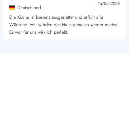
5 von 5
5 von 5
5 out of 5
16/05/2025
Deutschland
Die Küche ist bestens ausgestattet und erfüllt alle
Wünsche. Wir würden das Haus genauso wieder mieten.
Es war für uns wirklich perfekt.