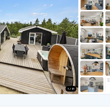
aus für 4 Personen
Ferienhäuser üb
aus für 6 Personen
Ferienhäuser übe
aus für 8 Personen
ande
Ferienhäuser Sondervig
äuser Ho
Ferienhäuser in
äuser Houstrup
Ferienhäuser R
äuser Houvig
Ferienhäuser am
user auf Holmsland Klit
Ferienhäuser So
äuser in Holmsland
Ferienhäuser Sk
äuser Hvide Sande
Ferienhäuser in
äuser Jegum
Ferienhäuser Ved
äuser Klegod
Ferienhäuser Vej
äuser Lodbjerg Hede
Ferienhäuser Ve
user Nr. Lyngvig
1 / 51
e bei uns