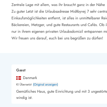
LEGOLAND® Rabatt
Zentrale Lage mit allem, was ihr braucht ganz in der Nähe
Urlaub mit Kindern
Zu guter Letzt ist die Urlaubsadresse Midtbyvej 7 sehr ce
Urlaub mit Hund
Einkaufsmöglichkeiten entfernt, ist alles in unmittelbarer R
Urlaub am Strand
Bäckereien, Metzger, und gute Restaurants und Cafés. Ob 
Urlaub in der Natur
Finde Bernstein am Strand
nur in ihrem eigenen privaten Urlaubsdomizil entspannen m
Indoorspielländer in Dänemark
Wir freuen uns darauf, euch bei uns begrüßen zu dürfen!
Zoos und Tierparks in Dänemark
Freizeitparks in Dänemark
Sport
Angeln in Dänemark
Bowling in Dänemark
Gæst
Minigolf spielen in Dänemark
Schwimmhallen und Badeländer
Danmark
Golfen in Dänemark
KI Übersetzt
(Original anzeigen)
Fitnesscenter in Dänemark
Gemütliches Haus, gute Einrichtung und mit 3 ungestört
Fahrradfahren in Dänemark
windig ist.
Reiten in Dänemark
Surfen in Dänemark