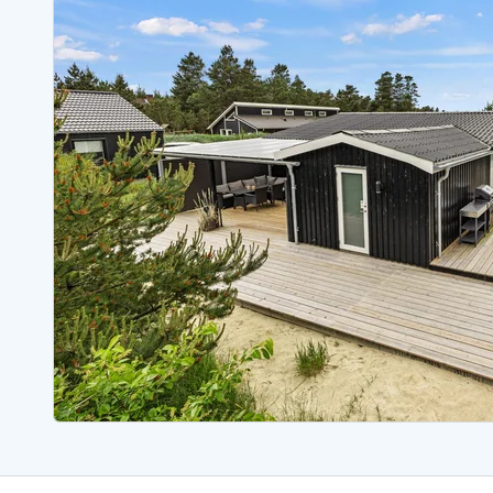
Ferienhäuser mit Whirlpool
Ferienh
Ferienhäuser mit Freitagswechsel
Ferienh
Ferienhäuser für Angler
Ferienh
Ferienhäuser Bjerregard
Ferienhäuser Blavand
Ferienhäuser Hvide S
Ferienhäuser Argab
Ferienh
Ferienhäuser in Arrild
Ferienh
Ferienhäuser Bjerregard
Ferienh
Ferienhäuser Blavand
Ferienhä
Ferienhäuser Bork Havn
Ferienh
Ferienhäuser Fjand
Ferienh
Ferienhäuser Fanö
Ferienh
Ferienhäuser Graerup Strand
Ferienh
Ferienhäuser Haurvig
Ferienh
Ferienhäuser Henne Strand
Ferienhä
Esmark Reisecurity
Esmark KidsVIP
Esmark VIP Partnervorteile
Vorteil
Praktische Informationen