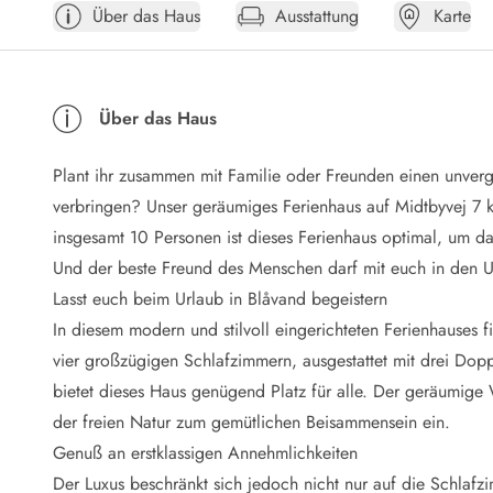
Über das Haus
Ausstattung
Karte
Öffnungszeiten
Anreise
Abreise
Ferienhaus ABC
Über das Haus
Häufige Fragen zur Buchung
Nebenkosten (Strom, Wasser usw...)
Plant ihr zusammen mit Familie oder Freunden einen unver
Verleihservice
Reisescheckliste
verbringen? Unser geräumiges Ferienhaus auf Midtbyvej 7 kö
Endreinigung
insgesamt 10 Personen ist dieses Ferienhaus optimal, um da
Gutschein
Und der beste Freund des Menschen darf mit euch in den U
Frühbucher
Lasst euch beim Urlaub in Blåvand begeistern
Mietbedingungen
In diesem modern und stilvoll eingerichteten Ferienhauses f
Info
vier großzügigen Schlafzimmern, ausgestattet mit drei Doppe
Reiseführer Dänemark
Tipps für Urlaub in Dänemark
bietet dieses Haus genügend Platz für alle. Der geräumige
Wetter in Dänemark
der freien Natur zum gemütlichen Beisammensein ein.
Saisonzeiten
Genuß an erstklassigen Annehmlichkeiten
Badesicherheit im Meer
Der Luxus beschränkt sich jedoch nicht nur auf die Schlafz