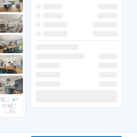
er Weihnachten
r Silvester
 Nymindegab
ömö
 Ringköbing Fjord
ndervig
odbjerge
 Thorsminde
erso Klit
ers Strand
ster Husby