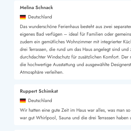
Wandern in Dänemark
Melina Schnack
Wasserski in Dänemark
Deutschland
Segeln in Dänemark
Das wunderschöne Ferienhaus besteht aus zwei separate
Kultur in Dänemark
Historische Museen
eigenes Bad verfügen – ideal für Familien oder gemeins
Sehenswürdigkeiten
zudem ein gemütliches Wohnzimmer mit integrierter Küch
Kunstmuseen
drei Terrassen, die rund um das Haus angelegt sind und z
Kunsthandwerk und Galerien
durchdachter Windschutz für zusätzlichen Komfort. Der
Essen und Trinken
die hochwertige Ausstattung und ausgewählte Designerst
Einkaufen und Shopping
Atmosphäre verleihen.
Weihnachten in Dänemark
Heiraten in Dänemark
Wikinger in Dänemark
Ruppert Schimkat
Hygge
Deutschland
Pyt
Wir hatten eine gute Zeit im Haus war alles, was man so 
war gut Whirlpool, Sauna und die drei Terrassen haben 