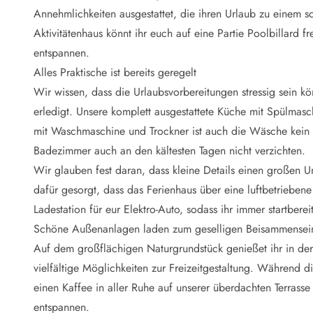
Naturschutz
Annehmlichkeiten ausgestattet, die ihren Urlaub zu einem 
Webcam Dänemark
Aktivitätenhaus könnt ihr euch auf eine Partie Poolbillar
Ferienhauskatalog
Fotowettbewerb
entspannen.
Karte
Alles Praktische ist bereits geregelt
Vorteile bei uns
Wir wissen, dass die Urlaubsvorbereitungen stressig sein kön
Reisecurity
erledigt. Unsere komplett ausgestattete Küche mit Spülmasc
Esmark KidsVIP
mit Waschmaschine und Trockner ist auch die Wäsche kein
Esmark VIP - Partnervorteile und Rabatte
Badezimmer auch an den kältesten Tagen nicht verzichten.
Preisgarantie
Keine Kaution
Wir glauben fest daran, dass kleine Details einen großen 
Gästebewertungen
dafür gesorgt, dass das Ferienhaus über eine luftbetriebe
Gratis WLAN
Ladestation für eur Elektro-Auto, sodass ihr immer startbere
Rabatt
Schöne Außenanlagen laden zum geselligen Beisammensei
We love people
Auf dem großflächigen Naturgrundstück genießet ihr in der
vielfältige Möglichkeiten zur Freizeitgestaltung. Während 
Freizeit
Esmark VIP Partnervorteile
einen Kaffee in aller Ruhe auf unserer überdachten Terrass
Esmark KidsVIP
entspannen.