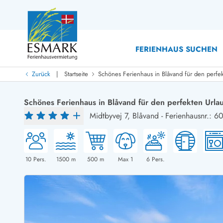
FERIENHAUS SUCHEN
|
Zurück
Startseite
Schönes Ferienhaus in Blåvand für den perfe
Last Minute
Last Minute
Schönes Ferienhaus in Blåvand für den perfekten Urla
Neu bei uns!
Midtbyvej 7,
Blåvand
-
Ferienhausnr.: 6
Neue Ferienhäuser bei ESMARK
Ferienhäuser mit Pool
Ferienhäuser
Neurenovierte Ferienhäuser
Ferienh
Ferienhäuser mit Endreinigung inklusive
Ferienhä
Ferienhäuser dicht am Strand
Ferienhä
10
Pers.
1500
m
500
m
Max 1
6
Pers.
Ferienhäuser mit Internet
Ferienh
Ferienhäuser neu gebaut
Ferienhä
Ferienhäuser mit Sauna
Luxus Fe
Ferienhäuser Nicht-Raucher
Ferienh
Ferienhäuser mit Aussicht
Ferienh