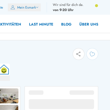
Wir sind für dich da.
ste
Mein Esmark
von 9-20 Uhr
KTIVITÄTEN
LAST MINUTE
BLOG
ÜBER UNS
10 Personen
12 Personen
14 Personen
Gruppen
Frühjahr
m Sommer
Herbst
 Winter