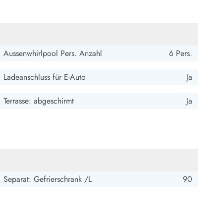
5 von 5
5 von 5
5 out of 5
24/07/2025
Aussenwhirlpool Pers. Anzahl
6 Pers.
Ladeanschluss für E-Auto
Ja
Terrasse: abgeschirmt
Ja
5 von 5
5 von 5
5 out of 5
22/06/2025
Separat: Gefrierschrank /L
90
5 von 5