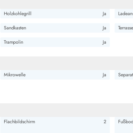
Holzkohlegrill
Ja
Ladeans
Sandkasten
Ja
Terrass
Trampolin
Ja
Mikrowelle
Ja
Separat
Flachbildschirm
2
Fußbod