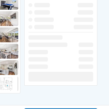
 Winter
er Weihnachten
r Silvester
 Nymindegab
ömö
 Ringköbing Fjord
ndervig
odbjerge
 Thorsminde
erso Klit
ers Strand
ster Husby