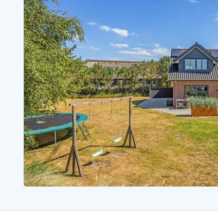
Ferienhäuser mit Whirlpool
Ferienh
Ferienhäuser mit Freitagswechsel
Ferienh
Ferienhäuser mit Samstagswechsel
Ferienh
Ferienhäuser Bjerregard
Ferienhäuser Blavand
Ferienhäuser Hvide S
Ferienhäuser Argab
Ferienh
Ferienhäuser in Arrild
Ferienh
Ferienhäuser Bjerregard
Ferienh
Ferienhäuser Blavand
Ferienhä
Ferienhäuser Bork Havn
Ferienh
Ferienhäuser Fjand
Ferienh
Ferienhäuser Fanö
Ferienh
Ferienhäuser Graerup Strand
Ferienh
Ferienhäuser Haurvig
Ferienh
Ferienhäuser Henne Strand
Ferienhä
Esmark Reisecurity
Esmark KidsVIP
Esmark VIP Partnervorteile
Vorteil
Praktische Informationen