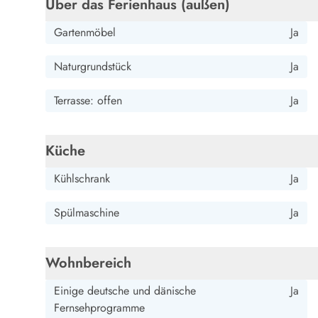
Über das Ferienhaus (außen)
Wandern in Dänemark
Wasserski in Dänemark
Gartenmöbel
Ja
Segeln in Dänemark
Kultur in Dänemark
Naturgrundstück
Ja
Historische Museen
Sehenswürdigkeiten
Terrasse: offen
Ja
Kunstmuseen
Kunsthandwerk und Galerien
Küche
Essen und Trinken
Einkaufen und Shopping
Kühlschrank
Ja
Weihnachten in Dänemark
Heiraten in Dänemark
Spülmaschine
Ja
Wikinger in Dänemark
Hygge
Pyt
Wohnbereich
Einige deutsche und dänische
Ja
Fernsehprogramme