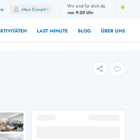
Wir sind für dich da.
ste
Mein Esmark
von 9-20 Uhr
KTIVITÄTEN
LAST MINUTE
BLOG
ÜBER UNS
8 Personen
10 Personen
12 Personen
14 Personen
Gruppen
Frühjahr
m Sommer
Herbst