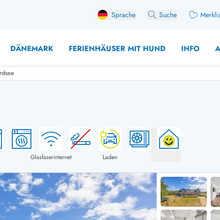
Sprache
Suche
Merkli
DÄNEMARK
FERIENHÄUSER MIT HUND
INFO
A
rdsee
 mit Hund
äuser mit Sonntagswechsel
Ferienhaus für 
user für Angler
Ferienhaus für 
user mit Aktivitätsraum
Ferienhaus für 
Glasfaserinternet
Laden
user mit Ladestation (E-Auto)
Ferienhaus für 
äuser mit Kaminofen
Ferienhaus für 
user mit Kindern
Ferienhäuser im 
rienhäuser
Ferienhäuser i
äuser mit Nebensaionrabatt
Ferienhäuser im 