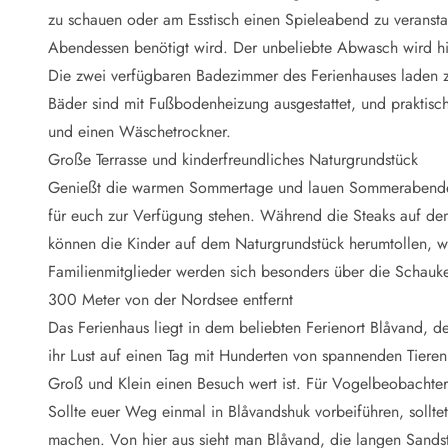
Naturschutz
zu schauen oder am Esstisch einen Spieleabend zu veranstalt
Webcam Dänemark
Abendessen benötigt wird. Der unbeliebte Abwasch wird 
Ferienhauskatalog
Fotowettbewerb
Die zwei verfügbaren Badezimmer des Ferienhauses laden z
Karte
Bäder sind mit Fußbodenheizung ausgestattet, und praktis
Vorteile bei uns
und einen Wäschetrockner.
Reisecurity
Große Terrasse und kinderfreundliches Naturgrundstück
Esmark KidsVIP
Genießt die warmen Sommertage und lauen Sommerabende au
Esmark VIP - Partnervorteile und Rabatte
für euch zur Verfügung stehen. Während die Steaks auf dem
Preisgarantie
Keine Kaution
können die Kinder auf dem Naturgrundstück herumtollen, wo 
Gästebewertungen
Familienmitglieder werden sich besonders über die Schauk
Gratis WLAN
300 Meter von der Nordsee entfernt
Rabatt
Das Ferienhaus liegt in dem beliebten Ferienort Blåvand, de
We love people
ihr Lust auf einen Tag mit Hunderten von spannenden Tiere
Groß und Klein einen Besuch wert ist. Für Vogelbeobachter
Freizeit
Esmark VIP Partnervorteile
Sollte euer Weg einmal in Blåvandshuk vorbeiführen, sollte
Esmark KidsVIP
machen. Von hier aus sieht man Blåvand, die langen Sandst