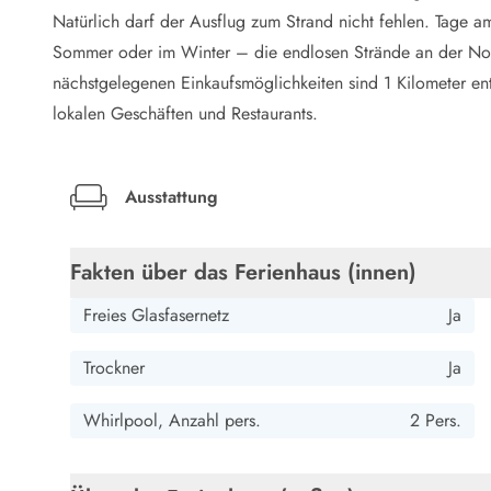
LEGOLAND® Rabatt
Natürlich darf der Ausflug zum Strand nicht fehlen. Tage 
Urlaub mit Kindern
Sommer oder im Winter – die endlosen Strände an der Nord
Urlaub mit Hund
nächstgelegenen Einkaufsmöglichkeiten sind 1 Kilometer en
Urlaub am Strand
lokalen Geschäften und Restaurants.
Urlaub in der Natur
Finde Bernstein am Strand
Indoorspielländer in Dänemark
Zoos und Tierparks in Dänemark
Ausstattung
Freizeitparks in Dänemark
Sport
Fakten über das Ferienhaus (innen)
Angeln in Dänemark
Bowling in Dänemark
Freies Glasfasernetz
Ja
Minigolf spielen in Dänemark
Schwimmhallen und Badeländer
Trockner
Ja
Golfen in Dänemark
Fitnesscenter in Dänemark
Whirlpool, Anzahl pers.
2 Pers.
Fahrradfahren in Dänemark
Reiten in Dänemark
Surfen in Dänemark