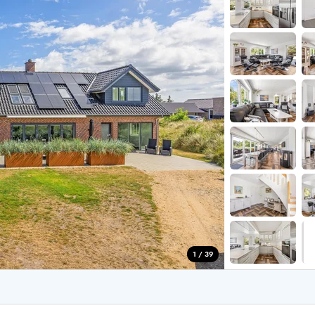
aus für 2 Personen
Ferienhäuser im
aus für 4 Personen
Ferienhäuser üb
aus für 6 Personen
Ferienhäuser übe
ande
Ferienhäuser Sondervig
äuser Ho
Ferienhäuser in
äuser Houstrup
Ferienhäuser R
äuser Houvig
Ferienhäuser am
user auf Holmsland Klit
Ferienhäuser So
äuser in Holmsland
Ferienhäuser Sk
äuser Hvide Sande
Ferienhäuser in
äuser Jegum
Ferienhäuser Ved
äuser Klegod
Ferienhäuser Vej
äuser Lodbjerg Hede
Ferienhäuser Ve
user Nr. Lyngvig
1 / 39
e bei uns