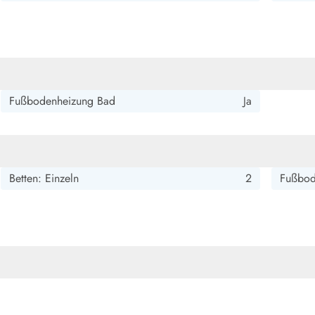
smark Blavand
Esmark Vejers
Esmark Henne
Esmark Römö
Esmark Hv
Fußbodenheizung Bad
Ja
Betten: Einzeln
2
Fußbod