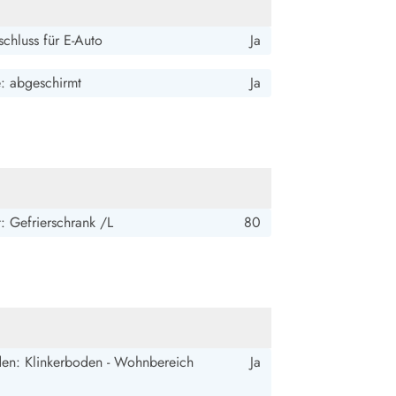
chluss für E-Auto
Ja
e: abgeschirmt
Ja
: Gefrierschrank /L
80
en: Klinkerboden - Wohnbereich
Ja