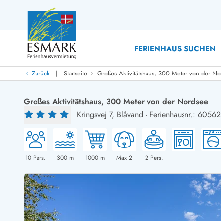
FERIENHAUS SUCHEN
|
Zurück
Startseite
Großes Aktivitätshaus, 300 Meter von der No
Last Minute
Last Minute
Großes Aktivitätshaus, 300 Meter von der Nordsee
Neu bei uns!
Kringsvej 7,
Blåvand
-
Ferienhausnr.: 60562
Neue Ferienhäuser bei ESMARK
Ferienhäuser mit Pool
Ferienhäuser
Neurenovierte Ferienhäuser
Ferienh
Ferienhäuser mit Endreinigung inklusive
Ferienhä
Ferienhäuser dicht am Strand
Ferienhä
10
Pers.
300
m
1000
m
Max 2
2
Pers.
Ferienhäuser mit Internet
Ferienhä
Ferienhäuser neu gebaut
Ferienh
Ferienhäuser mit Sauna
Ferienhä
Ferienhäuser Nicht-Raucher
Luxus Fe
Ferienhäuser mit Aussicht
Ferienh