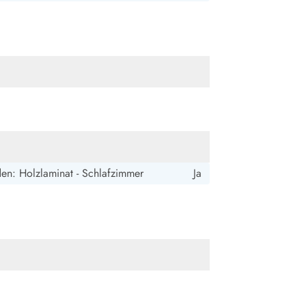
ide Sande
Das Team im Hintergrund
en: Holzlaminat - Schlafzimmer
Ja