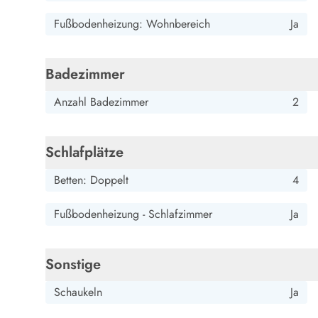
Esmark Bjerregard
Esmark Sondervig
Esmark Houstrup
Esmark Fanö
E
Kontakt & Öffnungszeiten
Fußbodenheizung: Wohnbereich
Ja
Qualität seit 1965
Über uns
Nachhaltigkeit
Badezimmer
Das sagen unsere Gäste
Anzahl Badezimmer
2
Newsletter
Sponsoren - Esmark unterstützt
Mietbedingungen
Schlafplätze
Datenschutzerklärung
Impressum
Betten: Doppelt
4
Presse
Fußbodenheizung - Schlafzimmer
Ja
Sonstige
Schaukeln
Ja