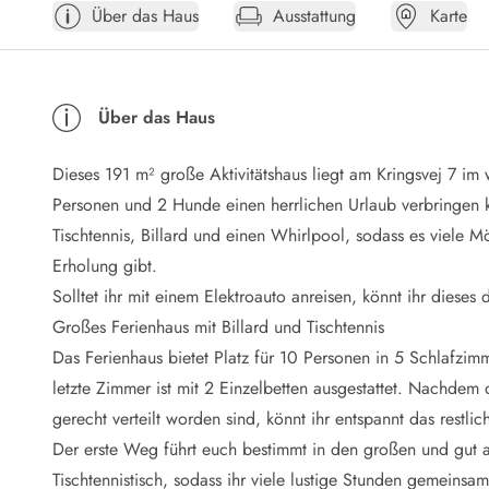
Über das Haus
Ausstattung
Karte
Öffnungszeiten
Anreise
Abreise
Ferienhaus ABC
Über das Haus
Häufige Fragen zur Buchung
Nebenkosten (Strom, Wasser usw...)
Dieses 191 m² große Aktivitätshaus liegt am Kringsvej 7 i
Verleihservice
Reisescheckliste
Personen und 2 Hunde einen herrlichen Urlaub verbringen kö
Endreinigung
Tischtennis, Billard und einen Whirlpool, sodass es viele 
Gutschein
Erholung gibt.
Frühbucher
Solltet ihr mit einem Elektroauto anreisen, könnt ihr dieses
Mietbedingungen
Großes Ferienhaus mit Billard und Tischtennis
Info
Das Ferienhaus bietet Platz für 10 Personen in 5 Schlafzim
Reiseführer Dänemark
Tipps für Urlaub in Dänemark
letzte Zimmer ist mit 2 Einzelbetten ausgestattet. Nachdem
Wetter in Dänemark
gerecht verteilt worden sind, könnt ihr entspannt das restli
Saisonzeiten
Der erste Weg führt euch bestimmt in den großen und gut aus
Badesicherheit im Meer
Tischtennistisch, sodass ihr viele lustige Stunden gemeins