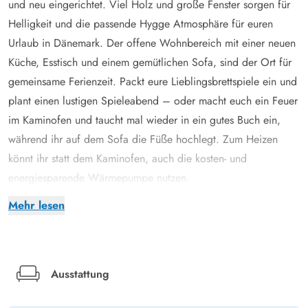
und neu eingerichtet. Viel Holz und große Fenster sorgen für
Helligkeit und die passende Hygge Atmosphäre für euren
Urlaub in Dänemark. Der offene Wohnbereich mit einer neuen
Küche, Esstisch und einem gemütlichen Sofa, sind der Ort für
gemeinsame Ferienzeit. Packt eure Lieblingsbrettspiele ein und
plant einen lustigen Spieleabend – oder macht euch ein Feuer
im Kaminofen und taucht mal wieder in ein gutes Buch ein,
während ihr auf dem Sofa die Füße hochlegt. Zum Heizen
könnt ihr statt dem Kaminofen, auch die kosten- und
energiesparende Wärmepumpe nutzen.
Auch das Badezimmer wurde modernisiert und verfügt über
Mehr lesen
eine Duschnische, sowie Waschmaschine und Trockner, falls ihr
Bedarf habt im Urlaub Wäsche zu waschen.
Die 6 Schlafplätze verteilen sich auf 3 Schlafzimmer. Ihr habt
die Wahl zwischen einem Schlafzimmer mit Doppelbett, einem
Ausstattung
mit 2 Einzelbetten, und einem mit einem 70x160 cm Stockbett,