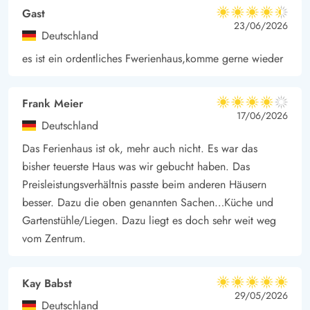
Spaß für die ganze Familie ist. Der Ferienort Blåvand, ist mit
Gast
4.5 von 5
all seinen Geschäften, Cafés, Restaurants und Hot Dog Buden
4.5 von 5
4.5 out of 5
23/06/2026
Deutschland
auch immer einen Ausflug wert.
es ist ein ordentliches Fwerienhaus,komme gerne wieder
Die Nordsee und der Strand sind 1.400 Meter vom Ferienhaus
entfernt, und immer wieder ein Highlight und ein besonderes
Erlebnis. Hier könnt ihr lange Spaziergänge machen, Bernstein
Frank Meier
4 von 5
4 von 5
4 out of 5
17/06/2026
suchen, Sandburgen bauen oder in die Wellen der Nordsee
Deutschland
hüpfen. Vielleicht lasst ihr auch einen Drachen steigen?
Das Ferienhaus ist ok, mehr auch nicht. Es war das
bisher teuerste Haus was wir gebucht haben. Das
Preisleistungsverhältnis passte beim anderen Häusern
besser. Dazu die oben genannten Sachen…Küche und
Gartenstühle/Liegen. Dazu liegt es doch sehr weit weg
vom Zentrum.
Kay Babst
5 von 5
5 von 5
5 out of 5
29/05/2026
Deutschland