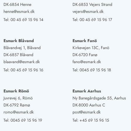
DK-6854 Henne
DK-6853 Vejers Strand
henne@esmark.dk
vejers@esmark.dk
Tel:
00 45 69 15 96 14
Tel:
00 45 69 15 96 17
Esmark Blåvand
Esmark Fanö
Blåvandvej 1, Blåvand
Kirkevejen 13C, Fanö
DK-6857 Blåvand
DK-6720 Fanø
blaavand@esmark.dk
fano@esmark.dk
Tel:
00 45 69 15 96 16
Tel:
0045 69 15 96 18
Esmark Römö
Esmark Aarhus
Juvrevej 6, Römö
Ny Banegårdsgade 55, Aarhus
DK-6792 Rømø
DK-8000 Aarhus C
romo@esmark.dk
post@esmark.dk
Tel:
0045 69 15 96 19
Tel:
+45 69 15 96 15