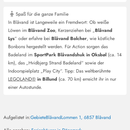
Spaß für die ganze Familie
In Blåvand ist Langeweile ein Fremdwort: Ob weiße
Löwen im
Blåvand Zoo
, Kerzenziehen bei „
Blåvand
Lys
“ oder erfahre bei
Blåvand Bolcher
, wie köstliche
Bonbons hergestellt werden. Für Action sorgen das
Badeland im
SportPark Blåvandshuk in Oksbøl
(ca. 14
km), das „Hvidbjerg Strand Badeland“ sowie der
Indoorspielplatz „Play City“. Tipp: Das weltberühmte
LEGOLAND®
in Billund
(ca. 70 km) erreicht ihr in nur
einer Autostunde.
Aufgelistet in:
Gebiete
Blåvand
Lommen 1, 6857 Blåvand