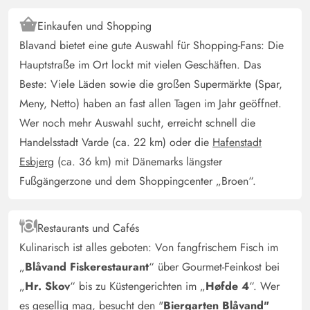
Einkaufen und Shopping
Blavand bietet eine gute Auswahl für Shopping-Fans: Die
Hauptstraße im Ort lockt mit vielen Geschäften. Das
Beste: Viele Läden sowie die großen Supermärkte (Spar,
Meny, Netto) haben an fast allen Tagen im Jahr geöffnet.
Wer noch mehr Auswahl sucht, erreicht schnell die
Handelsstadt Varde (ca. 22 km) oder die
Hafenstadt
Esbjerg
(ca. 36 km) mit Dänemarks längster
Fußgängerzone und dem Shoppingcenter „Broen“.
Restaurants und Cafés
Kulinarisch ist alles geboten: Von fangfrischem Fisch im
„
Blåvand Fiskerestaurant
“ über Gourmet-Feinkost bei
„
Hr. Skov
“ bis zu Küstengerichten im „
Høfde 4
“. Wer
es gesellig mag, besucht den "
Biergarten Blåvand"