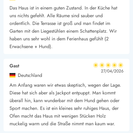
Das Haus ist in einem guten Zustand. In der Küche hat
uns nichts gefehlt. Alle Räume sind sauber und
ordentlich. Die Terrasse ist groß und man findet im
Garten mit den Liegestühlen einem Schattenplatz. Wir
haben uns sehr wohl in dem Ferienhaus gefühlt (2
Erwachsene + Hund).
Gast
5 von 5
5 von 5
5 out of 5
27/04/2026
Deutschland
Am Anfang waren wir etwas skeptisch, wegen der Lage.
Diese hat sich aber als Jackpot entpuppt. Man kommt
überall hin, kann wunderbar mit dem Hund gehen oder
Sport machen. Es ist ein kleines sehr ruhiges Haus, der
Ofen macht das Haus mit wenigen Stücken Holz
muckelig warm und die Straße nimmt man kaum war.