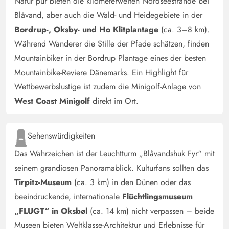
Natur pur bieten die kilometerweiten Nordseestrände bei
Blåvand, aber auch die Wald- und Heidegebiete in der
Bordrup-, Oksby- und Ho Klitplantage
(ca. 3–8 km).
Während Wanderer die Stille der Pfade schätzen, finden
Mountainbiker in der Bordrup Plantage eines der besten
Mountainbike-Reviere Dänemarks. Ein Highlight für
Wettbewerbslustige ist zudem die Minigolf-Anlage von
West Coast Minigolf
direkt im Ort.
Sehenswürdigkeiten
Das Wahrzeichen ist der Leuchtturm „Blåvandshuk Fyr“ mit
seinem grandiosen Panoramablick. Kulturfans sollten das
Tirpitz-Museum
(ca. 3 km) in den Dünen oder das
beeindruckende, internationale
Flüchtlingsmuseum
„FLUGT“ in Oksbøl
(ca. 14 km) nicht verpassen – beide
Museen bieten Weltklasse-Architektur und Erlebnisse für