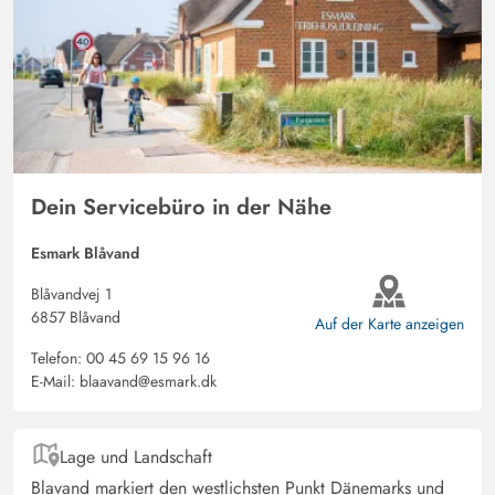
Doris Meyer
5 von 5
5 von 5
5 out of 5
13/10/2024
Deutschland
Ein wirklich schönes Ferienhaus, in dem man sich sehr
sehr wohl fühlen kann!
Dein Servicebüro in der Nähe
Nils Neumann
5 von 5
5 von 5
5 out of 5
09/09/2024
Esmark Blåvand
Deutschland
Blåvandvej 1
Sehr schönes Haus bei dem einem an nichts fehlt.
6857 Blåvand
Auf der Karte anzeigen
Telefon:
00 45 69 15 96 16
E-Mail:
blaavand@esmark.dk
Lage und Landschaft
Blavand
markiert den westlichsten Punkt Dänemarks und