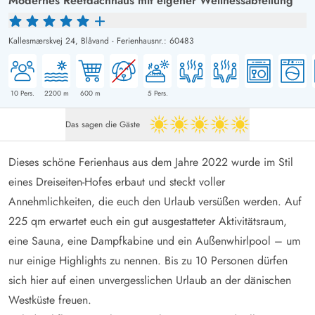
Modernes Reetdachhaus mit eigener Wellnessabteilung
Kallesmærskvej 24,
Blåvand
-
Ferienhausnr.: 60483
10
Pers.
2200
m
600
m
5
Pers.
Das sagen die Gäste
5 von 5
Dieses schöne Ferienhaus aus dem Jahre 2022 wurde im Stil
eines Dreiseiten-Hofes erbaut und steckt voller
Annehmlichkeiten, die euch den Urlaub versüßen werden. Auf
225 qm erwartet euch ein gut ausgestatteter Aktivitätsraum,
eine Sauna, eine Dampfkabine und ein Außenwhirlpool – um
nur einige Highlights zu nennen. Bis zu 10 Personen dürfen
sich hier auf einen unvergesslichen Urlaub an der dänischen
Westküste freuen.