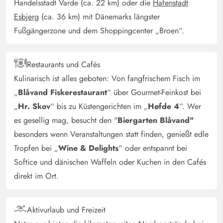
Handelsstadt Varde (ca. 22 km) oder die
Hafenstadt
Esbjerg
(ca. 36 km) mit Dänemarks längster
Fußgängerzone und dem Shoppingcenter „Broen“.
Restaurants und Cafés
Kulinarisch ist alles geboten: Von fangfrischem Fisch im
„
Blåvand Fiskerestaurant
“ über Gourmet-Feinkost bei
„
Hr. Skov
“ bis zu Küstengerichten im „
Høfde 4
“. Wer
es gesellig mag, besucht den "
Biergarten Blåvand"
besonders wenn Veranstaltungen statt finden, genießt edle
Tropfen bei „
Wine & Delights
“ oder entspannt bei
Softice und dänischen Waffeln oder Kuchen in den Cafés
direkt im Ort.
Aktivurlaub und Freizeit