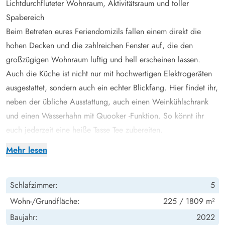
Lichtdurchfluteter Wohnraum, Aktivitätsraum und toller
Spabereich
Beim Betreten eures Feriendomizils fallen einem direkt die
hohen Decken und die zahlreichen Fenster auf, die den
großzügigen Wohnraum luftig und hell erscheinen lassen.
Auch die Küche ist nicht nur mit hochwertigen Elektrogeräten
ausgestattet, sondern auch ein echter Blickfang. Hier findet ihr,
neben der übliche Ausstattung, auch einen Weinkühlschrank
und einen Wasserhahn mit Quooker -Funktion. So könnt ihr
euch jederzeit eine heiße Tasse Tee zubereiten.
Im hinteren Bereich findet ihr eine gemütliche Sofaecke mit
Mehr lesen
Blick auf den modernen Gaskamin. Hier könnt ihr auch in Ruhe
Fernsehen oder ihr nutzt dafür den Fernseher im oberen Teil
Schlafzimmer:
5
des Aktivitätsraumes. Hier findet ihr eine PS4-Spielekonsole. Im
unteren teil des Aktivitätsraumes könnt ihr euch beim
Wohn-/Grundfläche:
225 / 1809 m²
Poolbillard, Tischtennis oder Tischkicker austoben. Hier ist
Baujahr:
2022