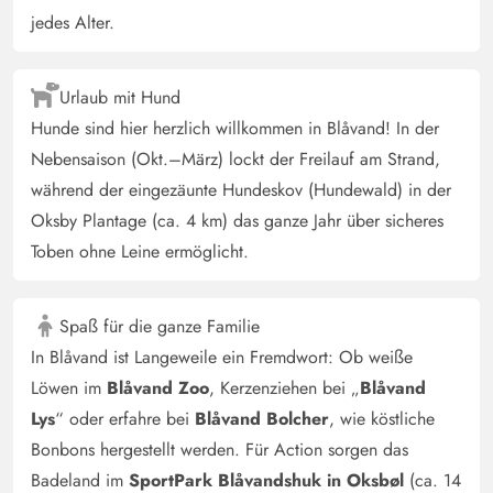
jedes Alter.
Urlaub mit Hund
Hunde sind hier herzlich willkommen in Blåvand! In der
Nebensaison (Okt.–März) lockt der Freilauf am Strand,
während der eingezäunte Hundeskov (Hundewald) in der
Oksby Plantage (ca. 4 km) das ganze Jahr über sicheres
Toben ohne Leine ermöglicht.
Spaß für die ganze Familie
In Blåvand ist Langeweile ein Fremdwort: Ob weiße
Löwen im
Blåvand Zoo
, Kerzenziehen bei „
Blåvand
Lys
“ oder erfahre bei
Blåvand Bolcher
, wie köstliche
Bonbons hergestellt werden. Für Action sorgen das
Badeland im
SportPark Blåvandshuk in Oksbøl
(ca. 14