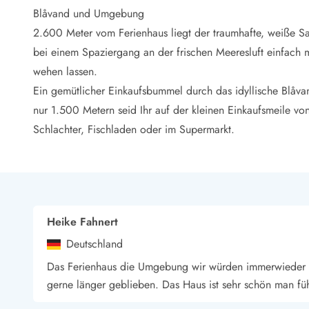
LEGOLAND® Rabatt
Blåvand und Umgebung
Urlaub mit Kindern
2.600 Meter vom Ferienhaus liegt der traumhafte, weiße S
Urlaub mit Hund
bei einem Spaziergang an der frischen Meeresluft einfach
Urlaub am Strand
wehen lassen.
Urlaub in der Natur
Finde Bernstein am Strand
Ein gemütlicher Einkaufsbummel durch das idyllische Blåvan
Indoorspielländer in Dänemark
nur 1.500 Metern seid Ihr auf der kleinen Einkaufsmeile vo
Zoos und Tierparks in Dänemark
Schlachter, Fischladen oder im Supermarkt.
Freizeitparks in Dänemark
Sport
Angeln in Dänemark
Bowling in Dänemark
Minigolf spielen in Dänemark
Heike Fahnert
Schwimmhallen und Badeländer
Golfen in Dänemark
Deutschland
Fitnesscenter in Dänemark
Das Ferienhaus die Umgebung wir würden immerwieder do
Fahrradfahren in Dänemark
gerne länger geblieben. Das Haus ist sehr schön man fühl
Reiten in Dänemark
Surfen in Dänemark