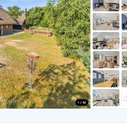
aus für 4 Personen
Ferienhäuser üb
aus für 6 Personen
Ferienhäuser übe
aus für 8 Personen
ande
Ferienhäuser Sondervig
äuser Ho
Ferienhäuser in
äuser Houstrup
Ferienhäuser R
äuser Houvig
Ferienhäuser am
user auf Holmsland Klit
Ferienhäuser So
äuser in Holmsland
Ferienhäuser Sk
äuser Hvide Sande
Ferienhäuser in
äuser Jegum
Ferienhäuser Ved
äuser Klegod
Ferienhäuser Vej
äuser Lodbjerg Hede
Ferienhäuser Ve
user Nr. Lyngvig
1 / 56
e bei uns