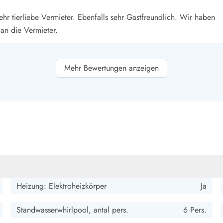
smark Blavand
Esmark Vejers
Esmark Henne
Esmark Römö
Esmark Hv
ehr tierliebe Vermieter. Ebenfalls sehr Gastfreundlich. Wir haben
an die Vermieter.
Mehr Bewertungen anzeigen
ne persönliche Note und ist dadurch sehr gemütlich. Wir (4
und hatten eine wunderschöne Osterferienwoche.
lichkeiten, besonders Highlight ist der Arcade-Automat.
ge ist prima.
Heizung: Elektroheizkörper
Ja
Standwasserwhirlpool, antal pers.
6 Pers.