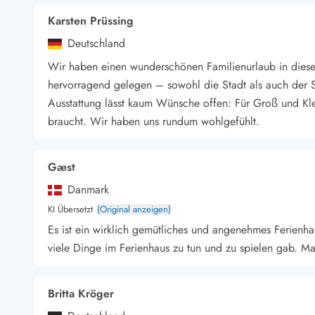
Wandern in Dänemark
Karsten Prüssing
Wasserski in Dänemark
Deutschland
Segeln in Dänemark
Kultur in Dänemark
Wir haben einen wunderschönen Familienurlaub in diesem
Historische Museen
hervorragend gelegen – sowohl die Stadt als auch der St
Sehenswürdigkeiten
Ausstattung lässt kaum Wünsche offen: Für Groß und Klei
Kunstmuseen
braucht. Wir haben uns rundum wohlgefühlt.
Kunsthandwerk und Galerien
Essen und Trinken
Einkaufen und Shopping
Gæst
Weihnachten in Dänemark
Danmark
Heiraten in Dänemark
KI Übersetzt
(Original anzeigen)
Wikinger in Dänemark
Es ist ein wirklich gemütliches und angenehmes Ferienha
Hygge
viele Dinge im Ferienhaus zu tun und zu spielen gab. Ma
Pyt
Britta Kröger