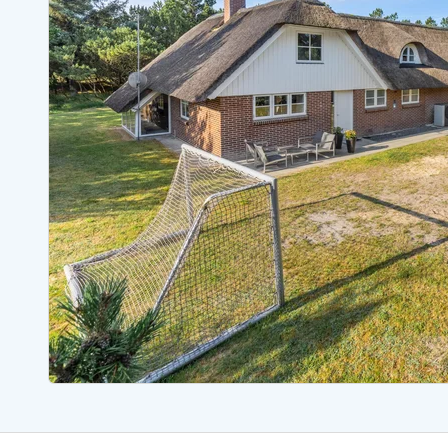
Ferienhäuser mit Whirlpool
Ferienh
Ferienhäuser mit Freitagswechsel
Ferienh
Ferienhäuser für Angler
Ferienh
Ferienhäuser Bjerregard
Ferienhäuser Blavand
Ferienhäuser Hvide S
Ferienhäuser Argab
Ferienh
Ferienhäuser in Arrild
Ferienh
Ferienhäuser Bjerregard
Ferienh
Ferienhäuser Blavand
Ferienhä
Ferienhäuser Bork Havn
Ferienh
Ferienhäuser Fjand
Ferienh
Ferienhäuser Fanö
Ferienh
Ferienhäuser Graerup Strand
Ferienh
Ferienhäuser Haurvig
Ferienh
Ferienhäuser Henne Strand
Ferienhä
Esmark Reisecurity
Esmark KidsVIP
Esmark VIP Partnervorteile
Vorteil
Praktische Informationen