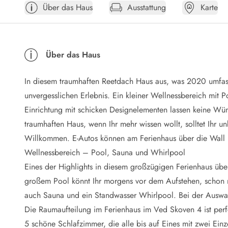
Über das Haus
Ausstattung
Karte
Öffnungszeiten
Anreise
Abreise
Ferienhaus ABC
Über das Haus
Häufige Fragen zur Buchung
Nebenkosten (Strom, Wasser usw...)
In diesem traumhaften Reetdach Haus aus, was 2020 umfas
Verleihservice
Reisescheckliste
unvergesslichen Erlebnis. Ein kleiner Wellnessbereich mit
Endreinigung
Einrichtung mit schicken Designelementen lassen keine Wün
Gutschein
traumhaften Haus, wenn Ihr mehr wissen wollt, solltet Ihr u
Frühbucher
Willkommen. E-Autos können am Ferienhaus über die Wall B
Mietbedingungen
Wellnessbereich – Pool, Sauna und Whirlpool
Info
Eines der Highlights in diesem großzügigen Ferienhaus übe
Reiseführer Dänemark
Tipps für Urlaub in Dänemark
großem Pool könnt Ihr morgens vor dem Aufstehen, schon
Wetter in Dänemark
auch Sauna und ein Standwasser Whirlpool. Bei der Auswahl
Saisonzeiten
Die Raumaufteilung im Ferienhaus im Ved Skoven 4 ist perf
Badesicherheit im Meer
5 schöne Schlafzimmer, die alle bis auf Eines mit zwei Einz