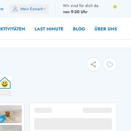
Wir sind für dich da.
ste
Mein Esmark
von 9-20 Uhr
KTIVITÄTEN
LAST MINUTE
BLOG
ÜBER UNS
10 Personen
12 Personen
14 Personen
Gruppen
Frühjahr
m Sommer
Herbst
 Winter