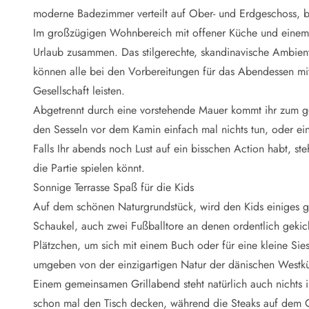
Naturschutz
moderne Badezimmer verteilt auf Ober- und Erdgeschoss, 
Webcam Dänemark
Im großzügigen Wohnbereich mit offener Küche und einem 
Ferienhauskatalog
Fotowettbewerb
Urlaub zusammen. Das stilgerechte, skandinavische Ambient
Karte
können alle bei den Vorbereitungen für das Abendessen mit
Vorteile bei uns
Gesellschaft leisten.
Reisecurity
Abgetrennt durch eine vorstehende Mauer kommt ihr zum g
Esmark KidsVIP
den Sesseln vor dem Kamin einfach mal nichts tun, oder 
Esmark VIP - Partnervorteile und Rabatte
Falls Ihr abends noch Lust auf ein bisschen Action habt, steh
Preisgarantie
Keine Kaution
die Partie spielen könnt.
Gästebewertungen
Sonnige Terrasse Spaß für die Kids
Gratis WLAN
Auf dem schönen Naturgrundstück, wird den Kids einiges g
Rabatt
Schaukel, auch zwei Fußballtore an denen ordentlich gekick
We love people
Plätzchen, um sich mit einem Buch oder für eine kleine Sies
umgeben von der einzigartigen Natur der dänischen Westküs
Freizeit
Esmark VIP Partnervorteile
Einem gemeinsamen Grillabend steht natürlich auch nichts 
Esmark KidsVIP
schon mal den Tisch decken, während die Steaks auf dem Gr