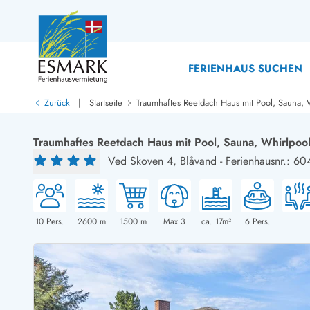
FERIENHAUS SUCHEN
|
Zurück
Startseite
Traumhaftes Reetdach Haus mit Pool, Sauna, 
Last Minute
Last Minute
Traumhaftes Reetdach Haus mit Pool, Sauna, Whirlpoo
Neu bei uns!
Ved Skoven 4,
Blåvand
-
Ferienhausnr.: 6
Neue Ferienhäuser bei ESMARK
Ferienhäuser mit Pool
Ferienhäuser
Neurenovierte Ferienhäuser
Ferienh
Ferienhäuser mit Endreinigung inklusive
Ferienhä
Ferienhäuser dicht am Strand
Ferienhä
10
Pers.
2600
m
1500
m
Max 3
ca. 17m²
6
Pers.
Ferienhäuser mit Internet
Ferienh
Ferienhäuser neu gebaut
Ferienhä
Ferienhäuser mit Sauna
Luxus Fe
Ferienhäuser Nicht-Raucher
Ferienh
Ferienhäuser mit Aussicht
Ferienh