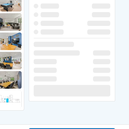
er Weihnachten
r Silvester
 Nymindegab
ömö
 Ringköbing Fjord
ndervig
odbjerge
 Thorsminde
erso Klit
ers Strand
ster Husby