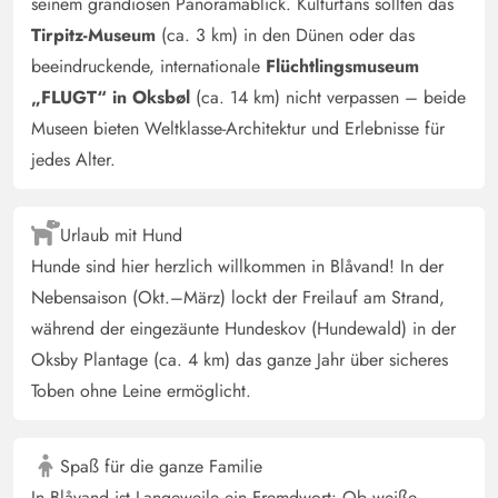
Deutschland
seinem grandiosen Panoramablick. Kulturfans sollten das
Tirpitz-Museum
(ca. 3 km) in den Dünen oder das
Wir waren (8 Personen) begeistert von dem Haus. Ein
beeindruckende, internationale
Flüchtlingsmuseum
DartSpiel wäre noch schön gewesen und die
Badezimmer sind doch sehr klein, mit 8 Personen gerade
„FLUGT“ in Oksbøl
(ca. 14 km) nicht verpassen – beide
ausreichend. Wir werden das Haus aber sicher
Museen bieten Weltklasse-Architektur und Erlebnisse für
weiterempfehlen.
jedes Alter.
Charlotte Lønfeldt Jakobsen
Urlaub mit Hund
4.5 von 5
4.5 von 5
4.5 out of 5
27/12/2024
Danmark
Hunde sind hier herzlich willkommen in Blåvand! In der
KI Übersetzt
(Original anzeigen)
Nebensaison (Okt.–März) lockt der Freilauf am Strand,
Der Service bei Esmark ist super gut. Wir haben schon
während der eingezäunte Hundeskov (Hundewald) in der
mehrmals gemietet und sind immer sehr zufrieden. Guter
Oksby Plantage (ca. 4 km) das ganze Jahr über sicheres
Service und professionelle Beratung. Richtig schön mit
Toben ohne Leine ermöglicht.
den VIP-Vorteilen, die wir ausgiebig genutzt haben
(Fitness und Tirpitz). Es gab Probleme mit der
Spaß für die ganze Familie
Temperaturregelung im Haus. Wir waren 2 Nächte wach,
In Blåvand ist Langeweile ein Fremdwort: Ob weiße