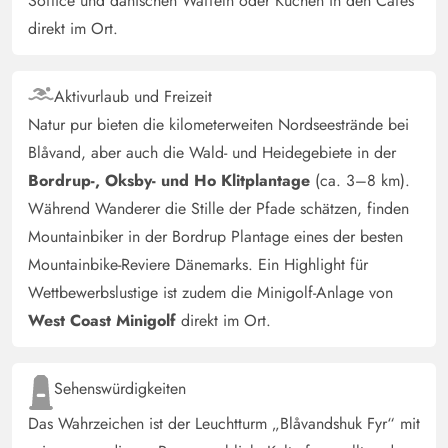
Softice und dänischen Waffeln oder Kuchen in den Cafés
zum erholen.
direkt im Ort.
Gast
4.5 von 5
Aktivurlaub und Freizeit
4.5 von 5
4.5 out of 5
13/01/2025
Deutschland
Natur pur bieten die kilometerweiten Nordseestrände bei
Insgesamt ein sehr großes Haus mit guter Ausstattung
Blåvand, aber auch die Wald- und Heidegebiete in der
und guter Lage. Kann man sehr gut die Zeit verbringen.
Bordrup-, Oksby- und Ho Klitplantage
(ca. 3–8 km).
Die Duschen wurden gerade erneuert. Die
Während Wanderer die Stille der Pfade schätzen, finden
"schlagenden" Heizkörper sollten überprüft werden.
Mountainbiker in der Bordrup Plantage eines der besten
Response from Esmark:
Mountainbike-Reviere Dänemarks. Ein Highlight für
Die schlagende Heizkörper können nur repariert werden,
Wettbewerbslustige ist zudem die Minigolf-Anlage von
indem der gesamte Boden aufgerissen wird, daher
West Coast Minigolf
direkt im Ort.
können wir das leider nur tun, wenn ein Update des
Hauses vorgenommen wird. Beste Grüsse Lone B.
Sehenswürdigkeiten
Christine Koberstein-Schwarz
Das Wahrzeichen ist der Leuchtturm „Blåvandshuk Fyr“ mit
5 von 5
5 von 5
5 out of 5
03/01/2025