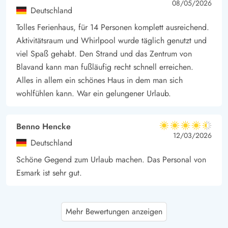
4.5 von 5
4.5 out of 5
08/05/2026
Deutschland
Tolles Ferienhaus, für 14 Personen komplett ausreichend.
Aktivitätsraum und Whirlpool wurde täglich genutzt und
viel Spaß gehabt. Den Strand und das Zentrum von
Blavand kann man fußläufig recht schnell erreichen.
Alles in allem ein schönes Haus in dem man sich
wohlfühlen kann. War ein gelungener Urlaub.
Benno Hencke
4.5 von 5
4.5 von 5
4.5 out of 5
12/03/2026
Deutschland
Schöne Gegend zum Urlaub machen. Das Personal von
Esmark ist sehr gut.
Gæst
5 von 5
Mehr Bewertungen anzeigen
5 von 5
5 out of 5
30/12/2025
Danmark