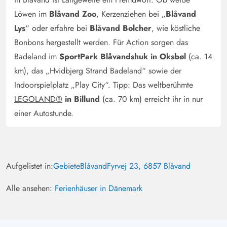
um die Heizung zu regulieren, die nicht funktionierte.
Außerdem gab es Probleme mit der Lichtsteuerung im
Löwen im
Blåvand Zoo
, Kerzenziehen bei „
Blåvand
Wohnküchenbereich. Wir fanden am Abreisetag heraus,
Lys
“ oder erfahre bei
Blåvand Bolcher
, wie köstliche
dass das Licht von der Küche aus gesteuert werden
Bonbons hergestellt werden. Für Action sorgen das
konnte. Die Beleuchtung in der Küche war sehr wenig
Badeland im
SportPark Blåvandshuk in Oksbøl
(ca. 14
gemütlich.
km), das „Hvidbjerg Strand Badeland“ sowie der
Indoorspielplatz „Play City“. Tipp: Das weltberühmte
LEGOLAND®
in Billund
(ca. 70 km) erreicht ihr in nur
Gerrit Schüler
4.5 von 5
4.5 von 5
4.5 out of 5
14/11/2024
einer Autostunde.
Deutschland
Ein luxuriöses Ferienhaus, deren Einrichtung keine
Wünsche übrig lässt. Einfach die Seele baumeln lassen
und den Luxus eines schönen Wellness-Ferienhauses
Aufgelistet in:
Gebiete
Blåvand
Fyrvej 23, 6857 Blåvand
genießen!
Alle ansehen:
Ferienhäuser in Dänemark
Gast
4.5 von 5
4.5 von 5
4.5 out of 5
25/10/2024
Deutschland