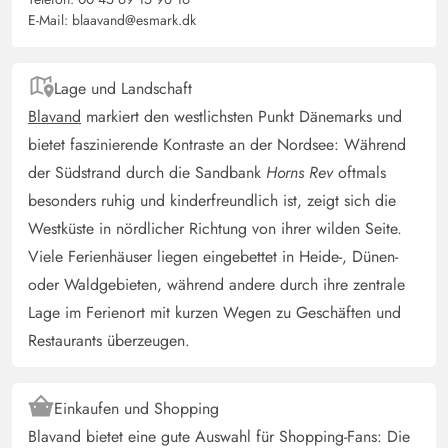
Stadt und trotzdem von Blicken geschützt.
E-Mail:
blaavand@esmark.dk
Response from Esmark:
(13/06/2025)
Das ist ein Naturgrund das heisst das wird natur
gelassen.
Lage und Landschaft
Blavand
markiert den westlichsten Punkt Dänemarks und
Gast
bietet faszinierende Kontraste an der Nordsee: Während
4.5 von 5
4.5 von 5
4.5 out of 5
16/05/2025
der Südstrand durch die Sandbank
Horns Rev
oftmals
Deutschland
besonders ruhig und kinderfreundlich ist, zeigt sich die
Das Ferienhaus ist sehr schön und auch gut gelegen.
Westküste in nördlicher Richtung von ihrer wilden Seite.
Man ist innerhalb von ein paar Minuten bei der nächsten
Viele Ferienhäuser liegen eingebettet in Heide-, Dünen-
Einkaufsmöglichkeit. Obwohl es direkt an der
oder Waldgebieten, während andere durch ihre zentrale
Hauptstraße liegt, wird man vom Straßenlärm nicht
Lage im Ferienort mit kurzen Wegen zu Geschäften und
belästigt. Der Außenwhirlpool lädt zum Entspannen ein,
der Aktivitätsraum zum Spielen und das Wohnzimmer,
Restaurants überzeugen.
bzw. der lange Esstisch zum gemütlichen
Beisammensein. In der Küche ist alles vorhanden. I
Einkaufen und Shopping
Blavand bietet eine gute Auswahl für Shopping-Fans: Die