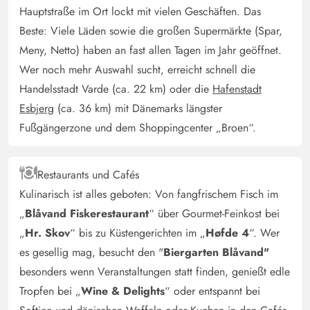
Kerstin Herzog
3 von 5
Hauptstraße im Ort lockt mit vielen Geschäften. Das
3 von 5
3 out of 5
19/04/2025
Deutschland
Beste: Viele Läden sowie die großen Supermärkte (Spar,
Meny, Netto) haben an fast allen Tagen im Jahr geöffnet.
Ferienhaus gut geeignet für mehrere Familien.
Unterteilung der Schlafzimmer sehr gut.3 Zentrale
Wer noch mehr Auswahl sucht, erreicht schnell die
Badezimmer in der Mitte des Hauses dabei gehen die
Handelsstadt Varde (ca. 22 km) oder die
Hafenstadt
Meinungen im positiven sowie negativen Auseinander.
Esbjerg
(ca. 36 km) mit Dänemarks längster
Terasse
Fußgängerzone und dem Shoppingcenter „Broen“.
Nicole Behrens
5 von 5
Restaurants und Cafés
5 von 5
5 out of 5
14/03/2025
Deutschland
Kulinarisch ist alles geboten: Von fangfrischem Fisch im
Großzügiges Ferienhaus mit großen Schlafzimmern und
„
Blåvand Fiskerestaurant
“ über Gourmet-Feinkost bei
mit Möglichkeiten sich aus dem Weg zu gehen. Kleines
„
Hr. Skov
“ bis zu Küstengerichten im „
Høfde 4
“. Wer
Problem mit den Heizkörpern die Geräusche machten,
es gesellig mag, besucht den "
Biergarten Blåvand"
die aber beim regeln der Thermostaten wieder ruhig
besonders wenn Veranstaltungen statt finden, genießt edle
waren. Die Straße vor dem Haus war Dank der Fenster
Tropfen bei „
Wine & Delights
“ oder entspannt bei
nicht bis wenig zu hören. Ein Haus und eine Umgebung