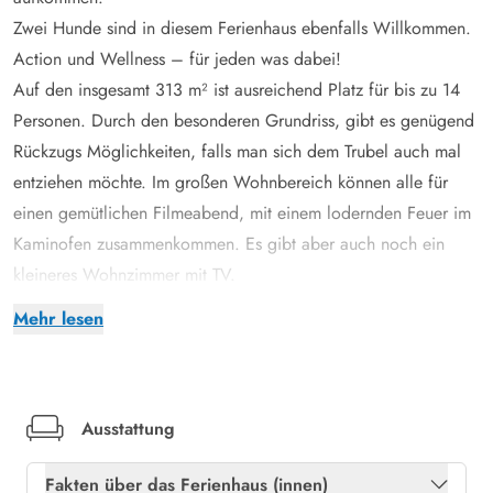
Zwei Hunde sind in diesem Ferienhaus ebenfalls Willkommen.
Action und Wellness – für jeden was dabei!
Auf den insgesamt 313 m² ist ausreichend Platz für bis zu 14
Personen. Durch den besonderen Grundriss, gibt es genügend
Rückzugs Möglichkeiten, falls man sich dem Trubel auch mal
entziehen möchte. Im großen Wohnbereich können alle für
einen gemütlichen Filmeabend, mit einem lodernden Feuer im
Kaminofen zusammenkommen. Es gibt aber auch noch ein
kleineres Wohnzimmer mit TV.
Für alle die Action lieben, gibt es einen Aktivitätsraum mit
Mehr lesen
Billardtisch und Tischtennis. Plant doch ein lustiges
Ferienturnier, mit einer krönenden Siegesfeier für den
Gewinner des Blåvand Cups.
In der großzügigen Wohnküche könnt ihr alle gemeinsam ein
Ausstattung
leckeres Abendessen zubereiten, und an dem langen Esstisch
Fakten über das Ferienhaus (innen)
gemeinsam euer Menu genießen. „Das perfekte Dinner“ in