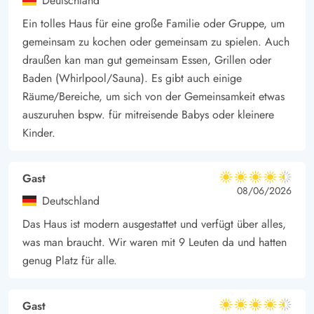
Deutschland
Ein tolles Haus für eine große Familie oder Gruppe, um
gemeinsam zu kochen oder gemeinsam zu spielen. Auch
draußen kan man gut gemeinsam Essen, Grillen oder
Baden (Whirlpool/Sauna). Es gibt auch einige
Räume/Bereiche, um sich von der Gemeinsamkeit etwas
auszuruhen bspw. für mitreisende Babys oder kleinere
Kinder.
Gast
4.5 von 5
4.5 von 5
4.5 out of 5
08/06/2026
Deutschland
Das Haus ist modern ausgestattet und verfügt über alles,
was man braucht. Wir waren mit 9 Leuten da und hatten
genug Platz für alle.
Gast
4.5 von 5