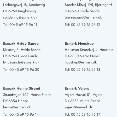
gefühlt haben
Lodbergsvej 18, Sondervig
Sønder Klitvej 195, Bjerregard
DK-6950 Ringkøbing
DK-6960 Hvide Sande
sondervig@esmark.dk
bjerregaard@esmark.dk
Tel:
0045 69 15 96 11
Tel:
00 45 69 15 96 12
Esmark Hvide Sande
Esmark Houstrup
Kirkevej 6, Hvide Sande
Houstrup Strandvej 4, Houstrup
DK-6960 Hvide Sande
DK-6830 Nørre Nebel
hvidesande@esmark.dk
houstrup@esmark.dk
Tel:
00 45 69 15 96 20
Tel:
00 45 69 15 96 13
Esmark Henne Strand
Esmark Vejers
Strandvejen 422, Henne Strand
Vejers Havvej 81, Vejers
DK-6854 Henne
DK-6853 Vejers Strand
henne@esmark.dk
vejers@esmark.dk
Tel:
00 45 69 15 96 14
Tel:
00 45 69 15 96 17