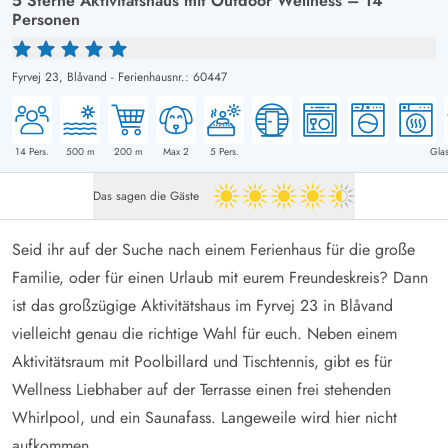
5 Sterne Aktivitätshaus mit Outdoor Wellness – 14
Personen
Fyrvej 23,
Blåvand
-
Ferienhausnr.: 60447
14
Pers.
500
m
200
m
Max 2
5
Pers.
Glas
Das sagen die Gäste
4.5 von 5
Seid ihr auf der Suche nach einem Ferienhaus für die große
Familie, oder für einen Urlaub mit eurem Freundeskreis? Dann
ist das großzügige Aktivitätshaus im Fyrvej 23 in Blåvand
vielleicht genau die richtige Wahl für euch. Neben einem
Aktivitätsraum mit Poolbillard und Tischtennis, gibt es für
Wellness Liebhaber auf der Terrasse einen frei stehenden
Whirlpool, und ein Saunafass. Langeweile wird hier nicht
aufkommen.