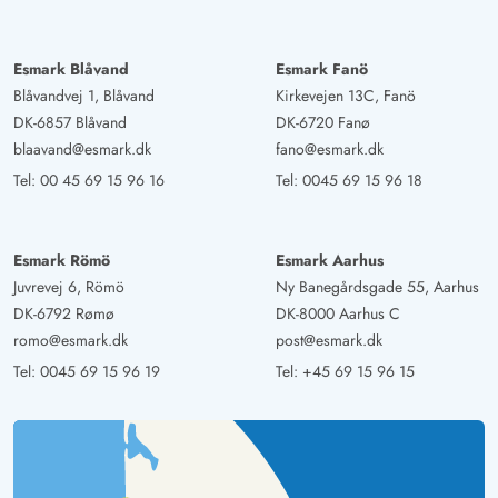
Esmark Blåvand
Esmark Fanö
Blåvandvej 1, Blåvand
Kirkevejen 13C, Fanö
DK-6857 Blåvand
DK-6720 Fanø
blaavand@esmark.dk
fano@esmark.dk
Tel:
00 45 69 15 96 16
Tel:
0045 69 15 96 18
Esmark Römö
Esmark Aarhus
Juvrevej 6, Römö
Ny Banegårdsgade 55, Aarhus
DK-6792 Rømø
DK-8000 Aarhus C
romo@esmark.dk
post@esmark.dk
Tel:
0045 69 15 96 19
Tel:
+45 69 15 96 15