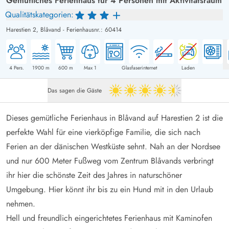
Gemütliches Ferienhaus für 4 Personen mit Aktivitätsraum
Qualitätskategorien:
Harestien 2,
Blåvand
-
Ferienhausnr.: 60414
4
Pers.
1900
m
600
m
Max 1
Glasfaserinternet
Laden
Das sagen die Gäste
4.5 von 5
Dieses gemütliche Ferienhaus in Blåvand auf Harestien 2 ist die
perfekte Wahl für eine vierköpfige Familie, die sich nach
Ferien an der dänischen Westküste sehnt. Nah an der Nordsee
und nur 600 Meter Fußweg vom Zentrum Blåvands verbringt
ihr hier die schönste Zeit des Jahres in naturschöner
Umgebung. Hier könnt ihr bis zu ein Hund mit in den Urlaub
nehmen.
Hell und freundlich eingerichtetes Ferienhaus mit Kaminofen