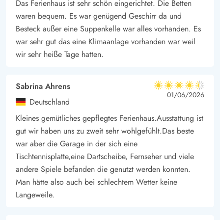
Das Ferienhaus ist sehr schön eingerichtet. Die Betten
sowohl in den Supermärkten als auch in den vielen
waren bequem. Es war genügend Geschirr da und
Fachgeschäften gute Einkaufsmöglichkeiten und falls ihr keine
Besteck außer eine Suppenkelle war alles vorhanden. Es
Lust zum Kochen habt, gibt es hier ebenfalls eine gute Auswahl
war sehr gut das eine Klimaanlage vorhanden war weil
an unterschiedlichen Restaurants und Cafés.
wir sehr heiße Tage hatten.
1,9 Kilometer vom Ferienhaus entfernt befinden sich die
kilometerweiten Nordseestrände, die zu jeder Zeit einen
Besuch wert sind. Hier könnt ihr im Meer baden, an der
Sabrina Ahrens
4.5 von 5
4.5 von 5
4.5 out of 5
01/06/2026
frischen Seeluft spazieren gehen oder einfach einen
Deutschland
entspannten Tag am Strand verbringen.
Kleines gemütliches gepflegtes Ferienhaus.Ausstattung ist
gut wir haben uns zu zweit sehr wohlgefühlt.Das beste
war aber die Garage in der sich eine
Tischtennisplatte,eine Dartscheibe, Fernseher und viele
andere Spiele befanden die genutzt werden konnten.
Man hätte also auch bei schlechtem Wetter keine
Langeweile.