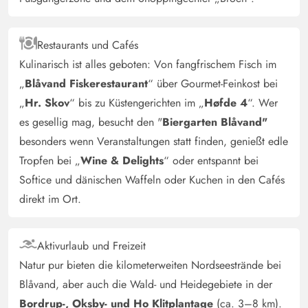
Rikke Larsen
5 von 5
Restaurants und Cafés
5 von 5
5 out of 5
07/10/2024
Danmark
Kulinarisch ist alles geboten: Von fangfrischem Fisch im
KLEINES GEMÜTLICHES TYPISCHES DÄNISCHES
„
Blåvand Fiskerestaurant
“ über Gourmet-Feinkost bei
HOLZ-SOMMERHAUS. SCHNELLES AUFHEIZEN
„
Hr. Skov
“ bis zu Küstengerichten im „
Høfde 4
“. Wer
DURCH DEN EFFEKTIVEN HOLZOFEN.
es gesellig mag, besucht den "
Biergarten Blåvand"
besonders wenn Veranstaltungen statt finden, genießt edle
Tropfen bei „
Wine & Delights
“ oder entspannt bei
Melanie Mahler
4 von 5
4 von 5
4 out of 5
15/09/2024
Softice und dänischen Waffeln oder Kuchen in den Cafés
Deutschland
direkt im Ort.
Sauberes familienfreundliches Haus. Die Umgebung ist
abwechslungsreich, man kann spazieren gehen und ist zu
Fuss auch schnell im Ort.
Aktivurlaub und Freizeit
Natur pur bieten die kilometerweiten Nordseestrände bei
Blåvand, aber auch die Wald- und Heidegebiete in der
Bordrup-, Oksby- und Ho Klitplantage
(ca. 3–8 km).