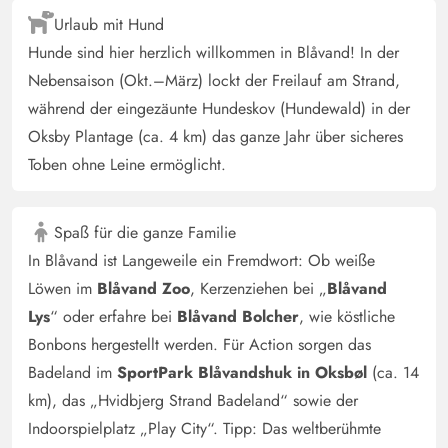
Urlaub mit Hund
Hunde sind hier herzlich willkommen in Blåvand! In der
Nebensaison (Okt.–März) lockt der Freilauf am Strand,
während der eingezäunte Hundeskov (Hundewald) in der
Oksby Plantage (ca. 4 km) das ganze Jahr über sicheres
Toben ohne Leine ermöglicht.
Spaß für die ganze Familie
In Blåvand ist Langeweile ein Fremdwort: Ob weiße
Löwen im
Blåvand Zoo
, Kerzenziehen bei „
Blåvand
Lys
“ oder erfahre bei
Blåvand Bolcher
, wie köstliche
Bonbons hergestellt werden. Für Action sorgen das
Badeland im
SportPark Blåvandshuk in Oksbøl
(ca. 14
km), das „Hvidbjerg Strand Badeland“ sowie der
Indoorspielplatz „Play City“. Tipp: Das weltberühmte