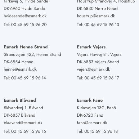
Kirkevej 6, Hvide Sande
Houstrup Strandvej 4, Houstrup
DK-6960 Hvide Sande
DK-6830 Nørre Nebel
hvidesande@esmark.dk
houstrup@esmark.dk
Tel:
00 45 69 15 96 20
Tel:
00 45 69 15 96 13
Esmark Henne Strand
Esmark Vejers
Strandvejen 422, Henne Strand
Vejers Havvej 81, Vejers
DK-6854 Henne
DK-6853 Vejers Strand
henne@esmark.dk
vejers@esmark.dk
Tel:
00 45 69 15 96 14
Tel:
00 45 69 15 96 17
Esmark Blåvand
Esmark Fanö
Blåvandvej 1, Blåvand
Kirkevejen 13C, Fanö
DK-6857 Blåvand
DK-6720 Fanø
blaavand@esmark.dk
fano@esmark.dk
Tel:
00 45 69 15 96 16
Tel:
0045 69 15 96 18