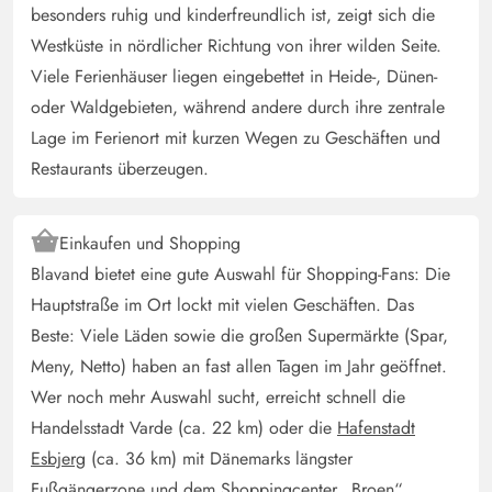
besonders ruhig und kinderfreundlich ist, zeigt sich die
Klein aber gemütlich. Die beiden einzelnen Betten sind
Westküste in nördlicher Richtung von ihrer wilden Seite.
sehr sehr schmal.
Viele Ferienhäuser liegen eingebettet in Heide-, Dünen-
oder Waldgebieten, während andere durch ihre zentrale
Antje Zimmer
5 von 5
Lage im Ferienort mit kurzen Wegen zu Geschäften und
5 von 5
5 out of 5
09/12/2024
Deutschland
Restaurants überzeugen.
Sehr gemütlich eingerichtetes kleines Ferienhaus mit
großem Grundstück und einem wohnlich eingerichtetem
Einkaufen und Shopping
Nebengebäude mit Dartscheibe und Tischtennisplatte.
Blavand bietet eine gute Auswahl für Shopping-Fans: Die
Das Ferienhaus ist sehr gut für den täglichen Gebrauch
Hauptstraße im Ort lockt mit vielen Geschäften. Das
ausgestattet und lässt sich im Winter komplett mit dem
Beste: Viele Läden sowie die großen Supermärkte (Spar,
Holz-Ofen heizen. Es gibt sehr viele kleine Lichtquellen,
die das Ferienhaus sehr gemütlich erscheinen lassen. Das
Meny, Netto) haben an fast allen Tagen im Jahr geöffnet.
Haus hat einen sehr praktischen "Windfang" mit Tür zum
Wer noch mehr Auswahl sucht, erreicht schnell die
Haus, so dass man die Hunde sauber machen kann,
Handelsstadt Varde (ca. 22 km) oder die
Hafenstadt
bevor sie ins Haus laufen. Alles in allem ein Haus zum
Esbjerg
(ca. 36 km) mit Dänemarks längster
Wohlfühlen ab dem ersten Moment.
Fußgängerzone und dem Shoppingcenter „Broen“.