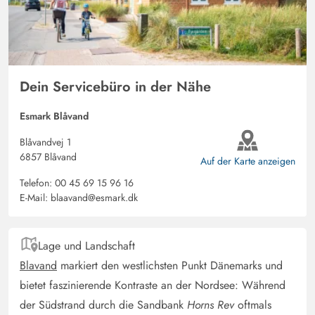
Deutschland
Sehr gemütliches Ferienhaus, perfekt für uns zu zweit mit
unserem Hund Rudty
Dein Servicebüro in der Nähe
Gast
4 von 5
4 von 5
4 out of 5
06/01/2025
Esmark Blåvand
Deutschland
Blåvandvej 1
Kleines, gemütliches Ferienhaus in guter Lager. Das Haus
6857 Blåvand
Auf der Karte anzeigen
scheint uns für 4 Erwachsene über einen längeren
Aufenthalt aber nicht geeignet, da das Bad sehr klein ist.
Telefon:
00 45 69 15 96 16
E-Mail:
blaavand@esmark.dk
Im Sommer könnte ggf. die Lage diekt am
Kallesmæerkvej etwas störend sein, wenn man in Ruhe
im Garten sitzen möchte.
Lage und Landschaft
Blavand
markiert den westlichsten Punkt Dänemarks und
Gast
bietet faszinierende Kontraste an der Nordsee: Während
5 von 5
5 von 5
5 out of 5
30/12/2024
der Südstrand durch die Sandbank
Horns Rev
oftmals
Deutschland