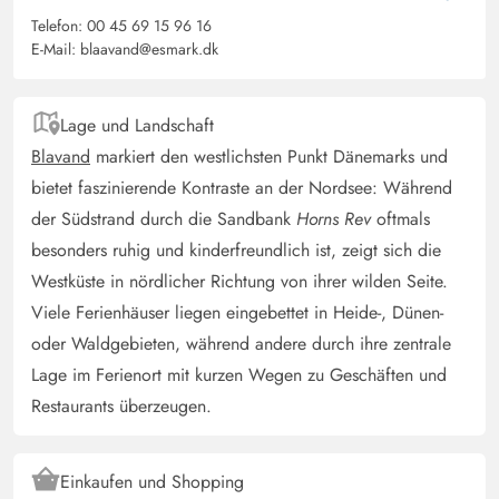
Telefon:
00 45 69 15 96 16
E-Mail:
blaavand@esmark.dk
Gast
5 von 5
5 von 5
5 out of 5
21/06/2025
Deutschland
Lage und Landschaft
Gut ausgestattetes Ferienhaus mit großem eingezäunten
Blavand
markiert den westlichsten Punkt Dänemarks und
Garten und Kinderspielplatz. Perfekt für Kinder und
bietet faszinierende Kontraste an der Nordsee: Während
Hunde. Gefrierfach Sommerbettdecken
der Südstrand durch die Sandbank
Horns Rev
oftmals
besonders ruhig und kinderfreundlich ist, zeigt sich die
Natascha Jentzsch
4.5 von 5
Westküste in nördlicher Richtung von ihrer wilden Seite.
4.5 von 5
4.5 out of 5
25/04/2025
Deutschland
Viele Ferienhäuser liegen eingebettet in Heide-, Dünen-
oder Waldgebieten, während andere durch ihre zentrale
Das Ferienhaus ist sehr gut für eine sechsköpfige Familie
mit Hunden geeignet. Es ist genug Platz für alle, die
Lage im Ferienort mit kurzen Wegen zu Geschäften und
Zimmer sind klein aber fein und das Badezimmer ist sehr
Restaurants überzeugen.
geräumig. Besonders der Wintergarten ist sehr gut
geeignet um sich mit schöner Aussicht zu entspannen.
Einkaufen und Shopping
Besonders durch den eingezäunten Garten haben die