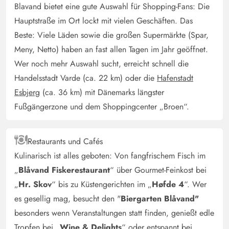
Blavand bietet eine gute Auswahl für Shopping-Fans: Die
Hunde die Möglichkeit zu wetzen und viele neue
Hauptstraße im Ort lockt mit vielen Geschäften. Das
Gerüche zu erkunden.
Beste: Viele Läden sowie die großen Supermärkte (Spar,
Meny, Netto) haben an fast allen Tagen im Jahr geöffnet.
Torsten Beinlich
5 von 5
Wer noch mehr Auswahl sucht, erreicht schnell die
5 von 5
5 out of 5
29/03/2025
Deutschland
Handelsstadt Varde (ca. 22 km) oder die
Hafenstadt
Für Hundebesitzer ein ideales Haus. Großer
Esbjerg
(ca. 36 km) mit Dänemarks längster
eingezäunten Garten. Geschmackvoll eingerichtetes
Fußgängerzone und dem Shoppingcenter „Broen“.
Haus.
Restaurants und Cafés
Sieglinde Bätge
4.5 von 5
Kulinarisch ist alles geboten: Von fangfrischem Fisch im
4.5 von 5
4.5 out of 5
24/03/2025
Deutschland
„
Blåvand Fiskerestaurant
“ über Gourmet-Feinkost bei
Für 2 Erwachsene mit Hund optimal. Das eingezäunte
„
Hr. Skov
“ bis zu Küstengerichten im „
Høfde 4
“. Wer
Grundstück liegt an der Hauptverkehrsstrasse . Daran
es gesellig mag, besucht den "
Biergarten Blåvand"
darf man sich nicht stören, weder beim Sonnenbaden
besonders wenn Veranstaltungen statt finden, genießt edle
noch beim Grillen. Der Strand ist in wenigen Minuten zu
Tropfen bei „
Wine & Delights
“ oder entspannt bei