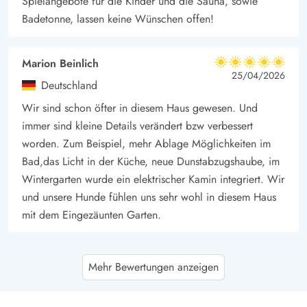
Spielangebote für die Kinder und die Sauna, sowie
Badetonne, lassen keine Wünschen offen!
Marion Beinlich
5 von 5
5 von 5
5 out of 5
25/04/2026
Deutschland
Wir sind schon öfter in diesem Haus gewesen. Und
immer sind kleine Details verändert bzw verbessert
worden. Zum Beispiel, mehr Ablage Möglichkeiten im
Bad,das Licht in der Küche, neue Dunstabzugshaube, im
Wintergarten wurde ein elektrischer Kamin integriert. Wir
und unsere Hunde fühlen uns sehr wohl in diesem Haus
mit dem Eingezäunten Garten.
Nicole Schröder
3.5 von 5
Mehr Bewertungen anzeigen
3.5 von 5
3.5 out of 5
06/04/2026
Deutschland
Das Ferienhaus ist zweckmäßig. Für 6 Personen nicht