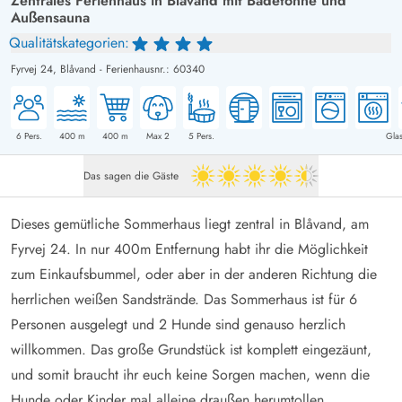
Zentrales Ferienhaus in Blåvand mit Badetonne und
Außensauna
Qualitätskategorien:
Fyrvej 24,
Blåvand
-
Ferienhausnr.: 60340
6
Pers.
400
m
400
m
Max 2
5
Pers.
Glas
Das sagen die Gäste
4.5 von 5
Dieses gemütliche Sommerhaus liegt zentral in Blåvand, am
Fyrvej 24. In nur 400m Entfernung habt ihr die Möglichkeit
zum Einkaufsbummel, oder aber in der anderen Richtung die
herrlichen weißen Sandstrände. Das Sommerhaus ist für 6
Personen ausgelegt und 2 Hunde sind genauso herzlich
willkommen. Das große Grundstück ist komplett eingezäunt,
und somit braucht ihr euch keine Sorgen machen, wenn die
Hunde oder Kinder mal alleine draußen herumtollen.