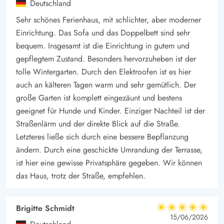
Deutschland
Sehr schönes Ferienhaus, mit schlichter, aber moderner
Einrichtung. Das Sofa und das Doppelbett sind sehr
bequem. Insgesamt ist die Einrichtung in gutem und
gepflegtem Zustand. Besonders hervorzuheben ist der
tolle Wintergarten. Durch den Elektroofen ist es hier
auch an kälteren Tagen warm und sehr gemütlich. Der
große Garten ist komplett eingezäunt und bestens
geeignet für Hunde und Kinder. Einziger Nachteil ist der
Straßenlärm und der direkte Blick auf die Straße.
Letzteres ließe sich durch eine bessere Bepflanzung
ändern. Durch eine geschickte Umrandung der Terrasse,
ist hier eine gewisse Privatsphäre gegeben. Wir können
das Haus, trotz der Straße, empfehlen.
Brigitte Schmidt
5 von 5
5 von 5
5 out of 5
15/06/2026