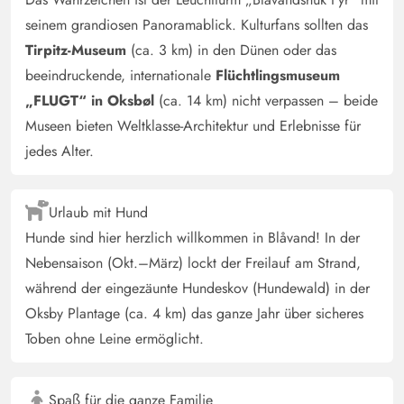
Elli Reichwald
3.5 von 5
seinem grandiosen Panoramablick. Kulturfans sollten das
3.5 von 5
3.5 out of 5
30/12/2024
Danmark
Tirpitz-Museum
(ca. 3 km) in den Dünen oder das
KI Übersetzt
(Original anzeigen)
beeindruckende, internationale
Flüchtlingsmuseum
Das Ferienhaus an sich ist gemütlich, aber es gibt einige
„FLUGT“ in Oksbøl
(ca. 14 km) nicht verpassen – beide
kleine Mängel, die man nicht ignorieren kann.
Museen bieten Weltklasse-Architektur und Erlebnisse für
Response from Esmark:
(30/12/2024)
jedes Alter.
Wir haben mit dem Hausbesitzer gesprochen und die
Mängel wurden behoben. Danke für die Information.
Urlaub mit Hund
Hunde sind hier herzlich willkommen in Blåvand! In der
Clars Hetterscheidt
4.5 von 5
Nebensaison (Okt.–März) lockt der Freilauf am Strand,
4.5 von 5
4.5 out of 5
07/12/2024
Deutschland
während der eingezäunte Hundeskov (Hundewald) in der
Zum 3x im selben Haus! Mehr muss ich wohl nicht sagen
Oksby Plantage (ca. 4 km) das ganze Jahr über sicheres
(schreiben)
Toben ohne Leine ermöglicht.
Torsten Beinlich
4.5 von 5
Spaß für die ganze Familie