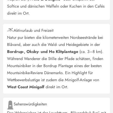
erreichen. Die nächste Einkaufsmöglichkeit ist der nahe
Softice und dänischen Waffeln oder Kuchen in den Cafés
gelegene Spar-Markt .
direkt im Ort.
Gast
4.5 von 5
4.5 von 5
4.5 out of 5
Aktivurlaub und Freizeit
10/03/2025
Deutschland
Natur pur bieten die kilometerweiten Nordseestrände bei
Gemütliches Ferienhaus mit eingezäuntem Grundstück,
Blåvand, aber auch die Wald- und Heidegebiete in der
Wintergarten, Sauna und Badefass.
Bordrup-, Oksby- und Ho Klitplantage
(ca. 3–8 km).
Während Wanderer die Stille der Pfade schätzen, finden
Martina Klein
Mountainbiker in der Bordrup Plantage eines der besten
4.5 von 5
4.5 von 5
4.5 out of 5
07/02/2025
Mountainbike-Reviere Dänemarks. Ein Highlight für
Deutschland
Wettbewerbslustige ist zudem die Minigolf-Anlage von
Tolles Haus mit sehr bequemen Betten. Nett eingerichtet
West Coast Minigolf
direkt im Ort.
und für Hundebesitzer sehr interessant, da das
Grundstück komplett eingezäunt ist. Uns hat es sehr
gefallen
Sehenswürdigkeiten
Das Wahrzeichen ist der Leuchtturm „Blåvandshuk Fyr“ mit