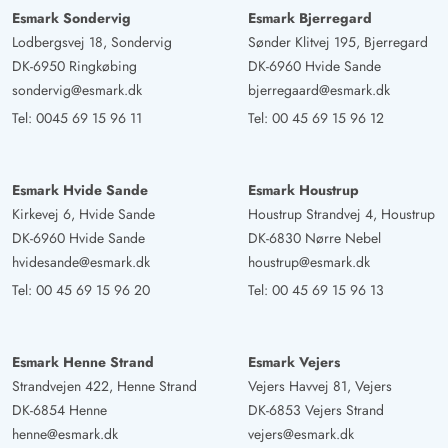
vergessen eine wunderbare Außensauna und ein Hot tub.
Esmark Sondervig
Esmark Bjerregard
Für letzteren etwas Zeit zum Anschüren einplanen und
Lodbergsvej 18, Sondervig
Sønder Klitvej 195, Bjerregard
dann nur noch genießen. Kurz: das Haus ist der
DK-6950 Ringkøbing
DK-6960 Hvide Sande
Hammer.
sondervig@esmark.dk
bjerregaard@esmark.dk
Tel:
0045 69 15 96 11
Tel:
00 45 69 15 96 12
Gast
5 von 5
5 von 5
5 out of 5
17/08/2024
Deutschland
Esmark Hvide Sande
Esmark Houstrup
Kirkevej 6, Hvide Sande
Houstrup Strandvej 4, Houstrup
Ein schönes Ferienhaus,toll für Familien mit Kind und
DK-6960 Hvide Sande
DK-6830 Nørre Nebel
Hund
hvidesande@esmark.dk
houstrup@esmark.dk
Tel:
00 45 69 15 96 20
Tel:
00 45 69 15 96 13
Esmark Henne Strand
Esmark Vejers
Strandvejen 422, Henne Strand
Vejers Havvej 81, Vejers
DK-6854 Henne
DK-6853 Vejers Strand
henne@esmark.dk
vejers@esmark.dk