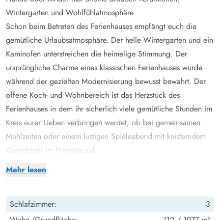
Wintergarten und Wohlfühlatmosphäre
Schon beim Betreten des Ferienhauses empfängt euch die
gemütliche Urlaubsatmosphäre. Der helle Wintergarten und ein
Kaminofen unterstreichen die heimelige Stimmung. Der
ursprüngliche Charme eines klassischen Ferienhauses wurde
während der gezielten Modernisierung bewusst bewahrt. Der
offene Koch- und Wohnbereich ist das Herzstück des
Ferienhauses in dem ihr sicherlich viele gemütliche Stunden im
Kreis eurer Lieben verbringen werdet, ob bei gemeinsamen
Mahlzeiten oder einem lustigen Spieleabend mit knisterndem
Kaminfeuer im Hintergrund.
Auch auf der praktischen Seite ist alles vorhanden, was man zu
Mehr lesen
einem entspannten Urlaub braucht. Das Wohnzimmer und das
Badezimmer sind mit Fußbodenheizung ausgestattet. Darüber
Schlafzimmer:
3
hinaus gibt es eine kostensparende Wärmepumpe, die für eine
angenehme Raumtemperatur sorgt.
Wohn-/Grundfläche:
112 / 1977 m²