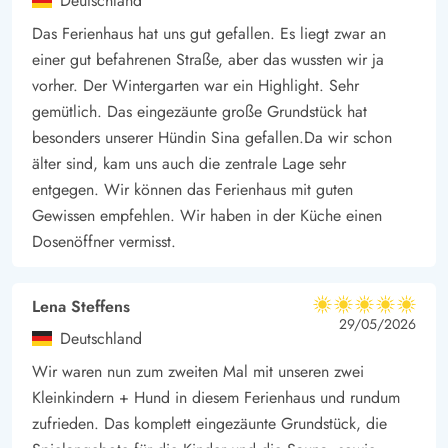
Deutschland
Das Ferienhaus hat uns gut gefallen. Es liegt zwar an
einer gut befahrenen Straße, aber das wussten wir ja
vorher. Der Wintergarten war ein Highlight. Sehr
gemütlich. Das eingezäunte große Grundstück hat
besonders unserer Hündin Sina gefallen.Da wir schon
älter sind, kam uns auch die zentrale Lage sehr
entgegen. Wir können das Ferienhaus mit guten
Gewissen empfehlen. Wir haben in der Küche einen
Dosenöffner vermisst.
Lena Steffens
5 von 5
5 von 5
5 out of 5
29/05/2026
Deutschland
Wir waren nun zum zweiten Mal mit unseren zwei
Kleinkindern + Hund in diesem Ferienhaus und rundum
zufrieden. Das komplett eingezäunte Grundstück, die