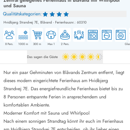
Zentral gelegenes Ferienhaus in Blåvand mit Whirlpool
und Sauna
Qualitätskategorien:
Hvidbjerg Strandvej 7E,
Blåvand
-
Ferienhausnr.: 60310
8
Pers.
1000
m
300
m
Max 1
2
Pers.
Glas
Das sagen die Gäste
4.5 von 5
Nur ein paar Gehminuten von Blåvands Zentrum entfernt, liegt
dieses modern eingerichtete Ferienhaus am Hvidbjerg
Strandvej 7E. Das energiefreundliche Ferienhaus bietet bis zu
8 Personen entspannte Ferien in ansprechendem und
komfortablen Ambiente.
Moderner Komfort mit Sauna und Whirlpool
Nach einem sonnigen Strandtag könnt ihr euch im Ferienhaus
am Hvidbjerg Strandvej 7E entscheiden, ob ihr lieber einen