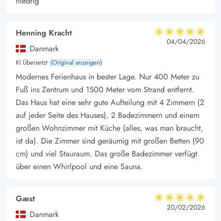
niedrig
Henning Kracht
5 von 5
5 von 5
5 out of 5
04/04/2026
Danmark
KI Übersetzt
(Original anzeigen)
Modernes Ferienhaus in bester Lage. Nur 400 Meter zu
Fuß ins Zentrum und 1500 Meter vom Strand entfernt.
Das Haus hat eine sehr gute Aufteilung mit 4 Zimmern (2
auf jeder Seite des Hauses), 2 Badezimmern und einem
großen Wohnzimmer mit Küche (alles, was man braucht,
ist da). Die Zimmer sind geräumig mit großen Betten (90
cm) und viel Stauraum. Das große Badezimmer verfügt
über einen Whirlpool und eine Sauna.
Gæst
5 von 5
5 von 5
5 out of 5
20/02/2026
Danmark