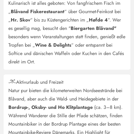
Kulinarisch ist alles geboten: Von fangfrischem Fisch im
„
Blåvand Fiskerestaurant
“ über Gourmet-Feinkost bei
Karen Bornemann
5 von 5
„
Hr. Skov
“ bis zu Küstengerichten im „
Høfde 4
“. Wer
5 von 5
5 out of 5
30/10/2024
Deutschland
es gesellig mag, besucht den "
Biergarten Blåvand"
Das Ferienhaus war sehr sauber und die Küche war
besonders wenn Veranstaltungen statt finden, genießt edle
perfekt ausgestattet. Alles vorhanden was man braucht.
Tropfen bei „
Wine & Delights
“ oder entspannt bei
Softice und dänischen Waffeln oder Kuchen in den Cafés
Gast
direkt im Ort.
5 von 5
5 von 5
5 out of 5
21/10/2024
Deutschland
Ein schönes Haus mit optimaler Aufteilung. Gemütliche
Aktivurlaub und Freizeit
Zimmer und Betten und ein toller großer Wohnraum. Für
Natur pur bieten die kilometerweiten Nordseestrände bei
den Herbsturlaub ideal. Für den Sommer wäre es mir zu
Blåvand, aber auch die Wald- und Heidegebiete in der
dicht an der Straße, wenn man den Garten nutzen
Bordrup-, Oksby- und Ho Klitplantage
(ca. 3–8 km).
möchte. Tolle Lage zu Stadt und Meer.
Während Wanderer die Stille der Pfade schätzen, finden
Mountainbiker in der Bordrup Plantage eines der besten
Susanne Zölck
Mountainbike-Reviere Dänemarks. Ein Highlight für