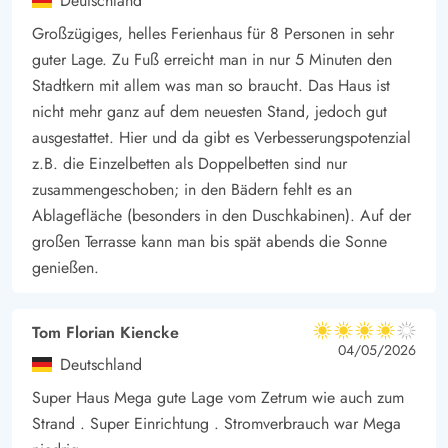
Deutschland
Großzügiges, helles Ferienhaus für 8 Personen in sehr
guter Lage. Zu Fuß erreicht man in nur 5 Minuten den
Stadtkern mit allem was man so braucht. Das Haus ist
nicht mehr ganz auf dem neuesten Stand, jedoch gut
ausgestattet. Hier und da gibt es Verbesserungspotenzial
z.B. die Einzelbetten als Doppelbetten sind nur
zusammengeschoben; in den Bädern fehlt es an
Ablagefläche (besonders in den Duschkabinen). Auf der
großen Terrasse kann man bis spät abends die Sonne
genießen.
Tom Florian Kiencke
4 von 5
4 von 5
4 out of 5
04/05/2026
Deutschland
Super Haus Mega gute Lage vom Zetrum wie auch zum
Strand . Super Einrichtung . Stromverbrauch war Mega