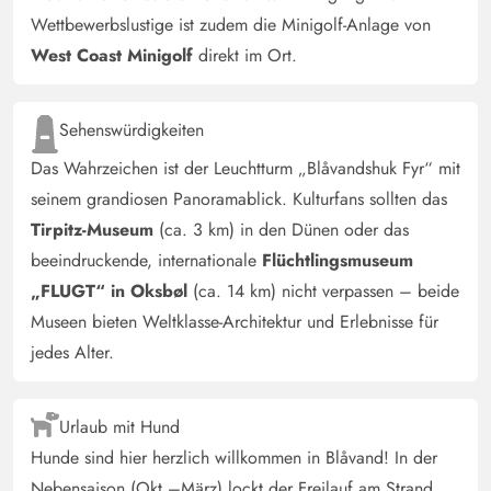
4.5 von 5
4.5 von 5
4.5 out of 5
14/09/2024
Wettbewerbslustige ist zudem die Minigolf-Anlage von
Deutschland
West Coast Minigolf
direkt im Ort.
Das Ferienhaus hat uns gut gefallen. Da wir einen Hund
mit hatten würden wir das nächste Mal auf ein
eingezäuntes Grundstück zurückgreifen. Die Lage direkt
Sehenswürdigkeiten
an der Straße stört überhaupt nicht. Sehr schön
Das Wahrzeichen ist der Leuchtturm „Blåvandshuk Fyr“ mit
eingerichtet haben uns sehr wohl gefühlt.
seinem grandiosen Panoramablick. Kulturfans sollten das
Tirpitz-Museum
(ca. 3 km) in den Dünen oder das
beeindruckende, internationale
Flüchtlingsmuseum
„FLUGT“ in Oksbøl
(ca. 14 km) nicht verpassen – beide
Museen bieten Weltklasse-Architektur und Erlebnisse für
jedes Alter.
Urlaub mit Hund
Hunde sind hier herzlich willkommen in Blåvand! In der
Nebensaison (Okt.–März) lockt der Freilauf am Strand,