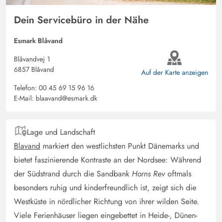
aber das ist reine Geschmackssache. Immer wieder
Dein Servicebüro in der Nähe
gerne! Dunkle Rollos an den Schlafzimmerfenstern wären
toll. Gerade im Sommer ist es ja sehr früh hell
Esmark Blåvand
Blåvandvej 1
Gast
6857 Blåvand
Auf der Karte anzeigen
5 von 5
5 von 5
5 out of 5
19/04/2025
Deutschland
Telefon:
00 45 69 15 96 16
E-Mail:
blaavand@esmark.dk
Das Ferienhaus war toll. Wir waren 6 Erwachsene und 2
Kinder. Alle hatten genug Platz. In der Küche ist wirklich
ausreichend Geschirr vorhanden. Uns hat es sehr gut
Lage und Landschaft
gefallen. Leider empfanden wir den Weg zum Strand
Blavand
markiert den westlichsten Punkt Dänemarks und
etwas weit. Ich würde mir dunklere Rollos in den
bietet faszinierende Kontraste an der Nordsee: Während
Schlafzimmern wünschen, da es morgens sehr hell dort
der Südstrand durch die Sandbank
Horns Rev
oftmals
war.
besonders ruhig und kinderfreundlich ist, zeigt sich die
Westküste in nördlicher Richtung von ihrer wilden Seite.
Ivonne Obergefell
4.5 von 5
Viele Ferienhäuser liegen eingebettet in Heide-, Dünen-
4.5 von 5
4.5 out of 5
22/03/2025