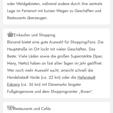
Deutschland
oder Waldgebieten, während andere durch ihre zentrale
Lage im Ferienort mit kurzen Wegen zu Geschäften und
Schönes Haus, zentrale Lage. Dennoch zu unserer Zeit
ruhig. Alles da was man braucht. Die Betten waren nicht
Restaurants überzeugen.
so toll für uns, aber das sieht ja jeder anders.
Einkaufen und Shopping
Gast
Blavand bietet eine gute Auswahl für Shopping-Fans: Die
4 von 5
4 von 5
4 out of 5
11/01/2025
Deutschland
Hauptstraße im Ort lockt mit vielen Geschäften. Das
Beste: Viele Läden sowie die großen Supermärkte (Spar,
Das Ferienhaus ist sehr zentral gelegen. Die Ausstattung
Meny, Netto) haben an fast allen Tagen im Jahr geöffnet.
ist gut und insgesamt gemütlich, man hat alles was man
braucht. Die Energiekosten im Winter sind Ordnung.
Wer noch mehr Auswahl sucht, erreicht schnell die
Handelsstadt Varde (ca. 22 km) oder die
Hafenstadt
Esbjerg
(ca. 36 km) mit Dänemarks längster
Klaudius Krusche
4.5 von 5
4.5 von 5
4.5 out of 5
12/11/2024
Fußgängerzone und dem Shoppingcenter „Broen“.
Deutschland
Das Haus ist super gelegen, zweckmäßig eingerichtet,
Restaurants und Cafés
alles vorhanden und es ist sauber.