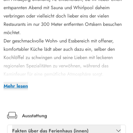
entspannten Abend mit Sauna und Whirlpool daheim
verbringen oder vielleicht doch lieber eins der vielen
Restaurants im nur 300 Meter entfernten Ortskern besuchen
möchtet.
Der geschmackvolle Wohn- und Essbereich mit offener,
komfortabler Küche lädt aber auch dazu ein, selber den
Kochlöffel zu schwingen und seine Lieben mit leckeren
regionalen Spezialitäten zu verwöhnen, während das
Kaminfeuer für eine gemütliche Atmosphäre sorgt.
Auf der praktischen Seite bietet dieses durchdachte Ferienhaus
Mehr lesen
alles, was das Herz begehrt. Neben zwei Badezimmern,
sorgen Spülmaschine, Waschmaschine und Trockner dafür,
dass anfallende Aufgaben im Haushalt wie nebenher erledigt
werden können. Schnelles Internet, dänisches und deutsches
Ausstattung
Fernsehen, sowie eine energiesparende Wärmepumpe und
Fakten über das Ferienhaus (innen)
Fußbodenheizung vervollständigen den modernen Komfort.