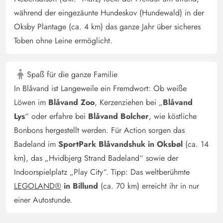
während der eingezäunte Hundeskov (Hundewald) in der
Oksby Plantage (ca. 4 km) das ganze Jahr über sicheres
Toben ohne Leine ermöglicht.
Spaß für die ganze Familie
In Blåvand ist Langeweile ein Fremdwort: Ob weiße
Löwen im
Blåvand Zoo
, Kerzenziehen bei „
Blåvand
Lys
“ oder erfahre bei
Blåvand Bolcher
, wie köstliche
Bonbons hergestellt werden. Für Action sorgen das
Badeland im
SportPark Blåvandshuk in Oksbøl
(ca. 14
km), das „Hvidbjerg Strand Badeland“ sowie der
Indoorspielplatz „Play City“. Tipp: Das weltberühmte
LEGOLAND®
in Billund
(ca. 70 km) erreicht ihr in nur
einer Autostunde.