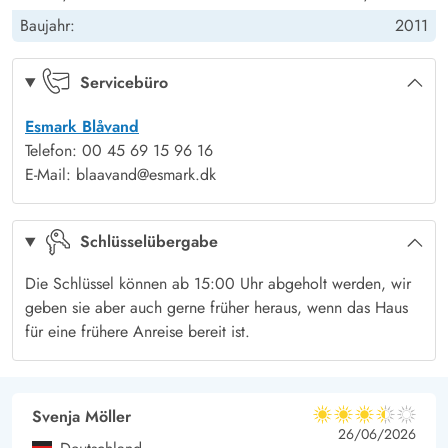
dänischen Westküste.
Baujahr:
2011
Servicebüro
Esmark Blåvand
Telefon: 00 45 69 15 96 16
E-Mail: blaavand@esmark.dk
Schlüsselübergabe
Die Schlüssel können ab 15:00 Uhr abgeholt werden, wir
geben sie aber auch gerne früher heraus, wenn das Haus
für eine frühere Anreise bereit ist.
Svenja Möller
3.5 von 5
3.5 von 5
3.5 out of 5
26/06/2026