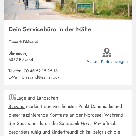
Das Haus hat eine sehr private Terrasse, wo es sowohl
Schutz als auch Sonne gibt.
Michael Boehm
Dein Servicebüro in der Nähe
5 von 5
5 von 5
5 out of 5
18/07/2025
Deutschland
Esmark Blåvand
Wir haben für 2027 schon gebucht! Dieses Haus ist so
Blåvandvej 1
schön. Die Lage, die Ausstattung, die Aussicht im
6857 Blåvand
Auf der Karte anzeigen
Obergeschoss, den eigenen Dünenbereich, einmal ums
Telefon:
00 45 69 15 96 16
Haus und man ist am Strand, es ist alles einfach Herrlich.
E-Mail:
blaavand@esmark.dk
Petra Schirm-Thöne
5 von 5
5 von 5
5 out of 5
04/07/2025
Lage und Landschaft
Deutschland
Blavand
markiert den westlichsten Punkt Dänemarks und
Das Haus ist eigentlich mit einem Wort beschrieben:
bietet faszinierende Kontraste an der Nordsee: Während
Traumhaus! Innen wie außen ist alles in einem sehr
der Südstrand durch die Sandbank
Horns Rev
oftmals
guten, sauberen und gepflegten Zustand und die
besonders ruhig und kinderfreundlich ist, zeigt sich die
Ausstattung lässt keine Wünsche offen! Wir werden