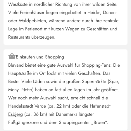
Westküste in nördlicher Richtung von ihrer wilden Seite.
definitiv irgendwann wiederkommen - herzlichen Dank an
Viele Ferienhäuser liegen eingebettet in Heide-, Dünen-
die Hausbesitzer, dass dieses Schmuckstück an
oder Waldgebieten, während andere durch ihre zentrale
Feriengäste vermietet wird!
Lage im Ferienort mit kurzen Wegen zu Geschäften und
Restaurants überzeugen.
Gast
4.5 von 5
4.5 von 5
4.5 out of 5
17/05/2025
Deutschland
Einkaufen und Shopping
Das Haus ist alt, aber in einem sehr guten Zustand. Die
Blavand bietet eine gute Auswahl für Shopping-Fans: Die
Einrichtung ist zweckmäßig und gemütlich, die
Hauptstraße im Ort lockt mit vielen Geschäften. Das
Küchenausstattung hervorragend. Auch für
Beste: Viele Läden sowie die großen Supermärkte (Spar,
Freizeitbeschäftigung im Haus ist bestens gesorgt. Die
Meny, Netto) haben an fast allen Tagen im Jahr geöffnet.
üppige Deko, insbesondere die Bilder, sind
Geschmacksache, hier bin ich persönlich eher der Typ
Wer noch mehr Auswahl sucht, erreicht schnell die
"weniger wäre mehr gewesen". Das Bad ist recht klein
Handelsstadt Varde (ca. 22 km) oder die
Hafenstadt
und hat eine offene Dusche, das erfordert etwas
Esbjerg
(ca. 36 km) mit Dänemarks längster
Geschicklichkeit. Die Lage des Hauses ist
Fußgängerzone und dem Shoppingcenter „Broen“.
unübertrefflich. Nur ein paar Schritte, und man ist am