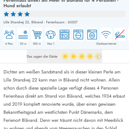
Ferienhaus direkt am Meer in Blåvand für 4 Personen -
Hund erlaubt
Lille Strandvej 22,
Blåvand
-
Ferienhausnr.: 60307
4
Pers.
20
m
300
m
Max 1
Glasfaserinternet
Das sagen die Gäste
4.5 von 5
Dichter am weißen Sandstrand als in dieser kleinen Perle am
Lille Strandvej 22 kann man in Blåvand nicht wohnen. Allein
schon durch diese spezielle Lage verfügt dieses 4 Personen
Ferienhaus direkt am Strand von Blåvand, welches 1934 erbaut
und 2019 komplett renovierte wurde, über einen gewissen
Bekanntheitsgrad am westlichsten Punkt Dänemarks, dem
Ferienort Blåvand
. Denn wer träumt nicht davon mit Meerblick
zu wohnen und abends vom Meeresrauschen in den Schlaf