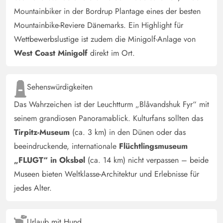
Gast
Mountainbiker in der Bordrup Plantage eines der besten
5 von 5
5 von 5
5 out of 5
26/04/2025
Mountainbike-Reviere Dänemarks. Ein Highlight für
Deutschland
Wettbewerbslustige ist zudem die Minigolf-Anlage von
Schönstes Ferienhaus von Blavand. Die Aussicht aufs
West Coast Minigolf
direkt im Ort.
Meer und Strand sind einfach nicht zu toppen :-) Top
Ferienhaus, immer wieder gerne :-) Winzig kleine Kritik:
ein vernünftiger Sparschäler zum Kartoffeln schälen usw.
Sehenswürdigkeiten
würde die Küchenausstattung perfektionieren.
Das Wahrzeichen ist der Leuchtturm „Blåvandshuk Fyr“ mit
seinem grandiosen Panoramablick. Kulturfans sollten das
Gast
5 von 5
Tirpitz-Museum
(ca. 3 km) in den Dünen oder das
5 von 5
5 out of 5
14/04/2025
Deutschland
beeindruckende, internationale
Flüchtlingsmuseum
Wunderschönes Ferienhaus für 2 bis max 4 Personen.
„FLUGT“ in Oksbøl
(ca. 14 km) nicht verpassen – beide
Direkt in Strandnähe bietet alles für erholsamen Urlaub.
Museen bieten Weltklasse-Architektur und Erlebnisse für
Liebevoll eingerichtet mit Dünen und Meerbick aus der
jedes Alter.
1. Etage. Kleiner Tisch für die Liegen auf der Terrasse
Urlaub mit Hund