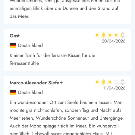
Wunderschönes, sehr gut ausgestattetes Ferienhaus mit
einmaligen Blick über die Dünnen und den Strand auf
das Meer.
Gast
4.5 von 5
4.5 von 5
4.5 out of 5
20/04/2026
Deutschland
Kleiner Tisch für die Terrasse Kissen für die
Terrassenstühle
Marco-Alexander Siefert
3 von 5
3 von 5
3 out of 5
11/04/2026
Deutschland
Ein wunderschöner Ort zum Seele baumeln lassen. Man
möchte gra nicht schlafen, sondern Tag und Nacht aufs
Meer sehen. Wunderschöne Sonnenauf und Untergänge.
Auch der Mond spiegelt sich im Meer. Ein wundervoll
gemütlich ,liebevoll super eingerichtetes Haus. Mit