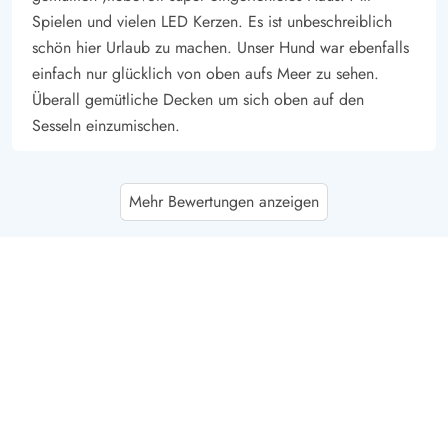
Spielen und vielen LED Kerzen. Es ist unbeschreiblich
schön hier Urlaub zu machen. Unser Hund war ebenfalls
einfach nur glücklich von oben aufs Meer zu sehen.
Überall gemütliche Decken um sich oben auf den
Sesseln einzumischen.
Andreas Kromer
5 von 5
Mehr Bewertungen anzeigen
5 von 5
5 out of 5
20/10/2025
Deutschland
Das Ferienhaus liegt in einmaliger Lage, in den Dünen,
direkt am Meer und bietet alles, was man sich für einen
perfekten Strandurlaub erhofft- gemütliche Einrichtung,
moderne Technik, einen unvergleichlichen Blick aufs
Meer, eine Terrasse direkt in den Dünen und einen
funktionstüchtigen Kamin für warme, gemütliche Abende.
Es ist äußerst liebevoll und stilvoll eingerichtet- von
maritimer Deko über tolle Bücher und Spiele bis zu