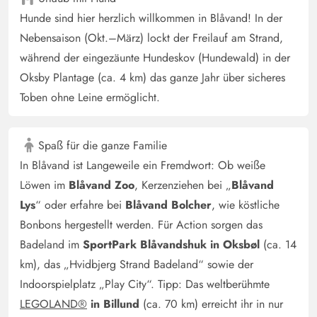
Gast
5 von 5
Hunde sind hier herzlich willkommen in Blåvand! In der
5 von 5
5 out of 5
31/03/2025
Deutschland
Nebensaison (Okt.–März) lockt der Freilauf am Strand,
Super schön gelegenes und perfekt ausgestattetes
während der eingezäunte Hundeskov (Hundewald) in der
Ferienhaus, würden wir jederzeit wieder buchen
Oksby Plantage (ca. 4 km) das ganze Jahr über sicheres
Toben ohne Leine ermöglicht.
Harald Mühler
5 von 5
5 von 5
5 out of 5
10/03/2025
Deutschland
Spaß für die ganze Familie
In Blåvand ist Langeweile ein Fremdwort: Ob weiße
Ein tolles Haus in absoluter Traumlage. Die Nordsee vor
Löwen im
Blåvand Zoo
, Kerzenziehen bei „
Blåvand
der Haustür, Wellenrauschen hört man vom Bett.
Lys
“ oder erfahre bei
Blåvand Bolcher
, wie köstliche
Bonbons hergestellt werden. Für Action sorgen das
Gast
4.5 von 5
Badeland im
SportPark Blåvandshuk in Oksbøl
(ca. 14
4.5 von 5
4.5 out of 5
21/10/2024
Deutschland
km), das „Hvidbjerg Strand Badeland“ sowie der
Gemütliches kleines Ferienhaus in traumhafter Lage mit
Indoorspielplatz „Play City“. Tipp: Das weltberühmte
einmalig schöner Umgebung.
LEGOLAND®
in Billund
(ca. 70 km) erreicht ihr in nur