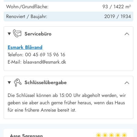
Kinder: Kinderbett
1
Wohn-/Grundfläche:
93 / 1422 m²
unvergesslichen Zeit.
Renoviert /
Baujahr:
2019 /
1934
Servicebüro
Esmark Blåvand
Telefon: 00 45 69 15 96 16
E-Mail: blaavand@esmark.dk
Schlüsselübergabe
Die Schlüssel können ab 15:00 Uhr abgeholt werden, wir
geben sie aber auch gerne früher heraus, wenn das Haus
für eine frühere Anreise bereit ist.
Aase Sørensen