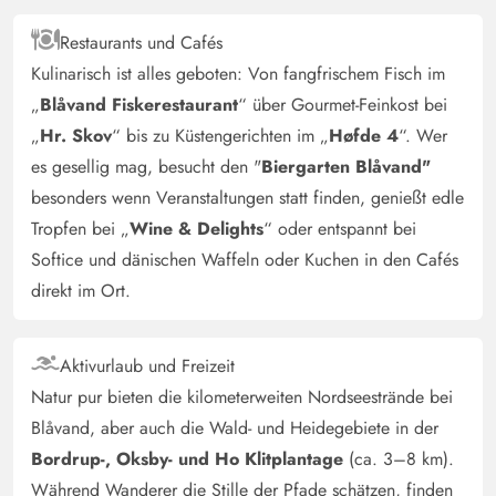
Strand, und der Blick aus dem Obergeschoss ist einfach
Restaurants und Cafés
traumhaft. Mit etwas Mühe lässt sich der relativ flache
Kulinarisch ist alles geboten: Von fangfrischem Fisch im
Strandzugang auch mit Rollator bewältigen. Besser
geht's nicht. Die Terrasse ist mit stabilen Gartenmöbeln
„
Blåvand Fiskerestaurant
“ über Gourmet-Feinkost bei
und Grill ausgestattet, eine Umfriedung schützt vor
„
Hr. Skov
“ bis zu Küstengerichten im „
Høfde 4
“. Wer
neugierigen Blicken.
es gesellig mag, besucht den "
Biergarten Blåvand"
besonders wenn Veranstaltungen statt finden, genießt edle
Tropfen bei „
Wine & Delights
“ oder entspannt bei
Gast
4.5 von 5
4.5 von 5
4.5 out of 5
05/05/2025
Softice und dänischen Waffeln oder Kuchen in den Cafés
Deutschland
direkt im Ort.
Wunderschön und ruhig gelegenes Ferienhaus, das allen
Komfort bietet. Man kann vom Bett das Meer rauschen
hören. Die Einrichtung ist hochwertig und sehr gepflegt.
Aktivurlaub und Freizeit
Ideal für eine entspannte Auszeit und Seele baumeln
Natur pur bieten die kilometerweiten Nordseestrände bei
lassen. Es standen zu viele Deko-Elemente herum. Das
Blåvand, aber auch die Wald- und Heidegebiete in der
Haus war für unseren Geschmack zu vollgestellt.
Bordrup-, Oksby- und Ho Klitplantage
(ca. 3–8 km).
Während Wanderer die Stille der Pfade schätzen, finden