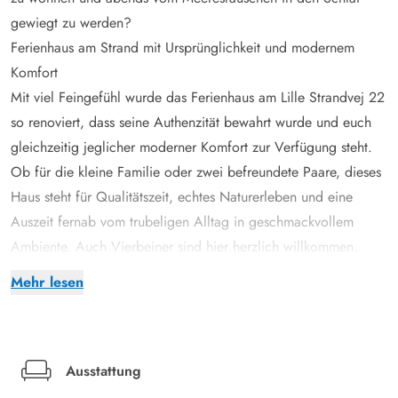
gewiegt zu werden?
Ferienhaus am Strand mit Ursprünglichkeit und modernem
Komfort
Mit viel Feingefühl wurde das Ferienhaus am Lille Strandvej 22
so renoviert, dass seine Authenzität bewahrt wurde und euch
gleichzeitig jeglicher moderner Komfort zur Verfügung steht.
Ob für die kleine Familie oder zwei befreundete Paare, dieses
Haus steht für Qualitätszeit, echtes Naturerleben und eine
Auszeit fernab vom trubeligen Alltag in geschmackvollem
Ambiente. Auch Vierbeiner sind hier herzlich willkommen.
So sorgt der knisternde Kaminofen für heimelige Atmosphäre,
Mehr lesen
wenn ihr von einem ausgiebigen Strandspaziergang
zurückkommt, die energiesparende Wärmepumpe hat jedoch
derweil die Temperatur im Haus auf angenehmen Niveau
gehalten. Internet und deutsch/dänisches Fernsehen stehen
Ausstattung
bereit, falls ihr doch einmal etwas von der Außenwelt hören