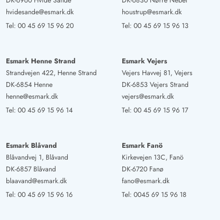
DK-6960 Hvide Sande
DK-6830 Nørre Nebel
sogar bequeme Hochstühle, die perfekt sind, um den
hvidesande@esmark.dk
houstrup@esmark.dk
Ausblick zu genießen. Alles in allem ist dieses
Tel:
00 45 69 15 96 20
Tel:
00 45 69 15 96 13
Ferienhaus ein wahres Juwel. Es ist modern und dennoch
gemütlich, geschmackvoll eingerichtet und mit einer
unglaublichen Liebe zum Detail ausgestattet. Wir haben
Esmark Henne Strand
Esmark Vejers
uns hier rundum wohlgefühlt, blitzverliebt und können es
Strandvejen 422, Henne Strand
Vejers Havvej 81, Vejers
jedem wärmstens empfehlen. Ein perfekter Ort für einen
DK-6854 Henne
DK-6853 Vejers Strand
erholsamen Urlaub an der Nordsee – wir kommen
henne@esmark.dk
vejers@esmark.dk
definitiv wieder!
Tel:
00 45 69 15 96 14
Tel:
00 45 69 15 96 17
Esmark Blåvand
Esmark Fanö
Blåvandvej 1, Blåvand
Kirkevejen 13C, Fanö
DK-6857 Blåvand
DK-6720 Fanø
blaavand@esmark.dk
fano@esmark.dk
Tel:
00 45 69 15 96 16
Tel:
0045 69 15 96 18