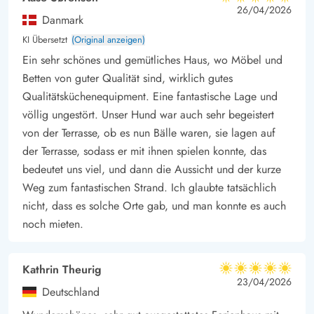
5 von 5
5 von 5
5 out of 5
26/04/2026
Danmark
KI Übersetzt
(Original anzeigen)
Ein sehr schönes und gemütliches Haus, wo Möbel und
Betten von guter Qualität sind, wirklich gutes
Qualitätsküchenequipment. Eine fantastische Lage und
völlig ungestört. Unser Hund war auch sehr begeistert
von der Terrasse, ob es nun Bälle waren, sie lagen auf
der Terrasse, sodass er mit ihnen spielen konnte, das
bedeutet uns viel, und dann die Aussicht und der kurze
Weg zum fantastischen Strand. Ich glaubte tatsächlich
nicht, dass es solche Orte gab, und man konnte es auch
noch mieten.
Kathrin Theurig
5 von 5
5 von 5
5 out of 5
23/04/2026
Deutschland