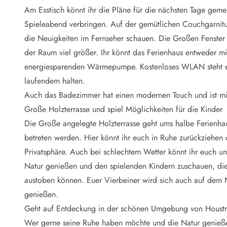
Naturschutz
Am Esstisch könnt ihr die Pläne für die nächsten Tage g
Webcam Dänemark
Spieleabend verbringen. Auf der gemütlichen Couchgarnitu
Ferienhauskatalog
Fotowettbewerb
die Neuigkeiten im Fernseher schauen. Die Großen Fenster s
Karte
der Raum viel größer. Ihr könnt das Ferienhaus entweder m
Vorteile bei uns
energiesparenden Wärmepumpe. Kostenloses WLAN steht eu
Reisecurity
laufendem halten.
Esmark KidsVIP
Auch das Badezimmer hat einen modernen Touch und ist mi
Esmark VIP - Partnervorteile und Rabatte
Große Holzterrasse und spiel Möglichkeiten für die Kinder
Preisgarantie
Keine Kaution
Die Große angelegte Holzterrasse geht ums halbe Ferien
Gästebewertungen
betreten werden. Hier könnt ihr euch in Ruhe zurückziehen de
Gratis WLAN
Privatsphäre. Auch bei schlechtem Wetter könnt ihr euch u
Rabatt
Natur genießen und den spielenden Kindern zuschauen, die 
We love people
austoben können. Euer Vierbeiner wird sich auch auf dem N
genießen.
Freizeit
Esmark VIP Partnervorteile
Geht auf Entdeckung in der schönen Umgebung von Houst
Esmark KidsVIP
Wer gerne seine Ruhe haben möchte und die Natur genießen 