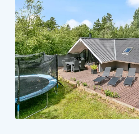
Ferienhäuser mit Whirlpool
Ferienh
Ferienhäuser mit Freitagswechsel
Ferienh
Ferienhäuser mit Samstagswechsel
Ferienh
Ferienhäuser Bjerregard
Ferienhäuser Blavand
Ferienhäuser Hvide S
Ferienhäuser Argab
Ferienh
Ferienhäuser in Arrild
Ferienh
Ferienhäuser Bjerregard
Ferienh
Ferienhäuser Blavand
Ferienhä
Ferienhäuser Bork Havn
Ferienh
Ferienhäuser Fjand
Ferienh
Ferienhäuser Fanö
Ferienh
Ferienhäuser Graerup Strand
Ferienh
Ferienhäuser Haurvig
Ferienh
Ferienhäuser Henne Strand
Ferienhä
Esmark Reisecurity
Esmark KidsVIP
Esmark VIP Partnervorteile
Vorteil
Praktische Informationen