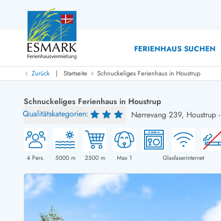
FERIENHAUS SUCHEN
|
Zurück
Startseite
Schnuckeliges Ferienhaus in Houstrup
Last Minute
Last Minute
Schnuckeliges Ferienhaus in Houstrup
Neu bei uns!
Qualitätskategorien:
Nørrevang 239,
Houstrup
Neue Ferienhäuser bei ESMARK
Ferienhäuser mit Pool
Ferienhäuser
Neurenovierte Ferienhäuser
Ferienh
Ferienhäuser mit Endreinigung inklusive
Ferienhä
Ferienhäuser dicht am Strand
Ferienhä
4
Pers.
5000
m
2500
m
Max 1
Glasfaserinternet
Ferienhäuser mit Internet
Ferienhä
Ferienhäuser neu gebaut
Ferienh
Ferienhäuser mit Sauna
Ferienhä
Ferienhäuser Nicht-Raucher
Luxus Fe
Ferienhäuser mit Aussicht
Ferienh