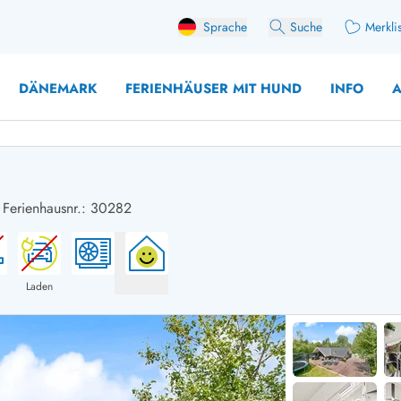
Sprache
Suche
Merkli
DÄNEMARK
FERIENHÄUSER MIT HUND
INFO
A
-
Ferienhausnr.: 30282
 mit Hund
äuser mit Sonntagswechsel
Ferienhaus für 
user für Angler
Ferienhaus für 
user mit Aktivitätsraum
Ferienhaus für 
Laden
user mit Ladestation (E-Auto)
Ferienhaus für 
äuser mit Kaminofen
Ferienhaus für 
user mit Kindern
Ferienhäuser im 
rienhäuser
Ferienhäuser i
äuser mit Nebensaionrabatt
Ferienhäuser im 