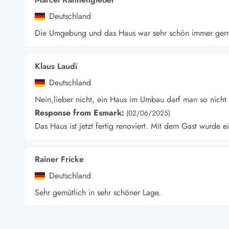
Wandern in Dänemark
Deutschland
Wasserski in Dänemark
Die Umgebung und das Haus war sehr schön immer ger
Segeln in Dänemark
Kultur in Dänemark
Historische Museen
Klaus Laudi
Sehenswürdigkeiten
Deutschland
Kunstmuseen
Kunsthandwerk und Galerien
Nein,lieber nicht, ein Haus im Umbau darf man so nicht
Essen und Trinken
Response from Esmark:
(02/06/2025)
Einkaufen und Shopping
Das Haus ist jetzt fertig renoviert. Mit dem Gast wurde 
Weihnachten in Dänemark
Heiraten in Dänemark
Wikinger in Dänemark
Rainer Fricke
Hygge
Deutschland
Pyt
Sehr gemütlich in sehr schöner Lage.
Friedhelm Claus