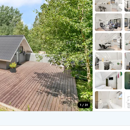
aus für 2 Personen
Ferienhäuser im
aus für 4 Personen
Ferienhäuser üb
aus für 6 Personen
Ferienhäuser übe
ande
Ferienhäuser Sondervig
äuser Ho
Ferienhäuser in
äuser Houstrup
Ferienhäuser R
äuser Houvig
Ferienhäuser am
user auf Holmsland Klit
Ferienhäuser So
äuser in Holmsland
Ferienhäuser Sk
äuser Hvide Sande
Ferienhäuser in
äuser Jegum
Ferienhäuser Ved
äuser Klegod
Ferienhäuser Vej
äuser Lodbjerg Hede
Ferienhäuser Ve
user Nr. Lyngvig
1 / 31
e bei uns