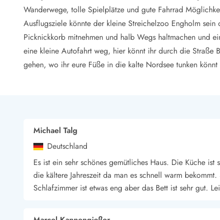
LEGOLAND® Rabatt
Wanderwege, tolle Spielplätze und gute Fahrrad Möglichke
Urlaub mit Kindern
Ausflugsziele könnte der kleine Streichelzoo Engholm sein 
Urlaub mit Hund
Picknickkorb mitnehmen und halb Wegs haltmachen und ein
Urlaub am Strand
eine kleine Autofahrt weg, hier könnt ihr durch die Stra
Urlaub in der Natur
Finde Bernstein am Strand
gehen, wo ihr eure Füße in die kalte Nordsee tunken könnt
Indoorspielländer in Dänemark
Zoos und Tierparks in Dänemark
Freizeitparks in Dänemark
Sport
Angeln in Dänemark
Michael Talg
Bowling in Dänemark
Deutschland
Minigolf spielen in Dänemark
Schwimmhallen und Badeländer
Es ist ein sehr schönes gemütliches Haus. Die Küche ist 
Golfen in Dänemark
die kältere Jahreszeit da man es schnell warm bekommt. 
Fitnesscenter in Dänemark
Schlafzimmer ist etwas eng aber das Bett ist sehr gut. L
Fahrradfahren in Dänemark
Reiten in Dänemark
Surfen in Dänemark
Marcel Kannengießer