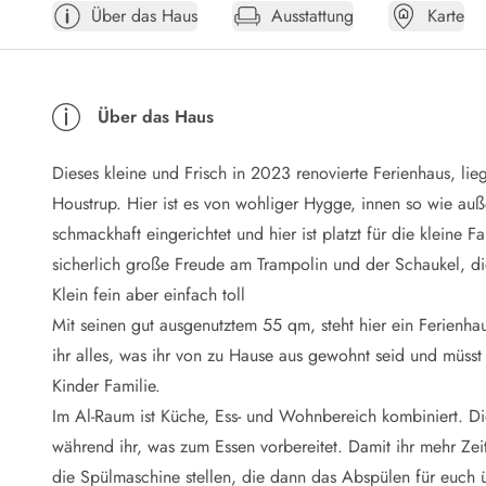
Über das Haus
Ausstattung
Karte
Öffnungszeiten
Anreise
Abreise
Ferienhaus ABC
Über das Haus
Häufige Fragen zur Buchung
Nebenkosten (Strom, Wasser usw...)
Dieses kleine und Frisch in 2023 renovierte Ferienhaus, l
Verleihservice
Reisescheckliste
Houstrup. Hier ist es von wohliger Hygge, innen so wie auß
Endreinigung
schmackhaft eingerichtet und hier ist platzt für die kleine
Gutschein
sicherlich große Freude am Trampolin und der Schaukel, die
Frühbucher
Klein fein aber einfach toll
Mietbedingungen
Mit seinen gut ausgenutztem 55 qm, steht hier ein Ferienhau
Info
ihr alles, was ihr von zu Hause aus gewohnt seid und müsst s
Reiseführer Dänemark
Tipps für Urlaub in Dänemark
Kinder Familie.
Wetter in Dänemark
Im Al-Raum ist Küche, Ess- und Wohnbereich kombiniert. D
Saisonzeiten
während ihr, was zum Essen vorbereitet. Damit ihr mehr Zeit
Badesicherheit im Meer
die Spülmaschine stellen, die dann das Abspülen für euch 