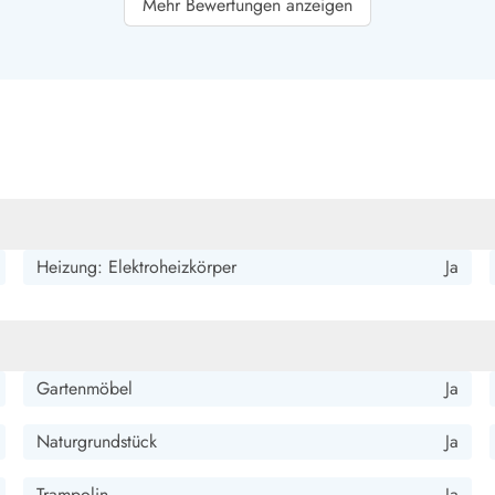
smark Blavand
Esmark Vejers
Esmark Henne
Esmark Römö
Esmark Hv
Mehr Bewertungen anzeigen
 und Schaukel tolle Spielgeräte vorhanden. Gemütliches Haus
Heizung: Elektroheizkörper
Ja
Gartenmöbel
Ja
Naturgrundstück
Ja
Trampolin
Ja