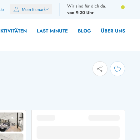
Wir sind für dich da.
ste
Mein Esmark
von 9-20 Uhr
KTIVITÄTEN
LAST MINUTE
BLOG
ÜBER UNS
8 Personen
10 Personen
12 Personen
14 Personen
Gruppen
Frühjahr
m Sommer
Herbst