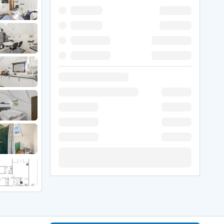
 Winter
er Weihnachten
r Silvester
 Nymindegab
ömö
 Ringköbing Fjord
ndervig
odbjerge
 Thorsminde
erso Klit
ers Strand
ster Husby