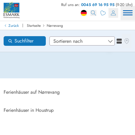
Ruf uns an:
0045 69 16 95 95
(9-20 Uhr)
Ferienhaus in Dänemark finden
Anreise
|
Zurück
Startseite
Nørrevang
Nørrevang
Gebiete
Karten
Suchfilter
Listena
Wünsche zum Haus
Zurücksetzen
Loading...
Ferienhäuser auf Nørrevang
Ferienhäuser in Houstrup