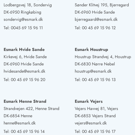
Lodbergsvej 18, Sondervig
Sønder Klitvej 195, Bjerregard
DK-6950 Ringkøbing
DK-6960 Hvide Sande
sondervig@esmark.dk
bjerregaard@esmark.dk
Tel:
0045 69 15 96 11
Tel:
00 45 69 15 96 12
Esmark Hvide Sande
Esmark Houstrup
Kirkevej 6, Hvide Sande
Houstrup Strandvej 4, Houstrup
DK-6960 Hvide Sande
DK-6830 Nørre Nebel
hvidesande@esmark.dk
houstrup@esmark.dk
Tel:
00 45 69 15 96 20
Tel:
00 45 69 15 96 13
Esmark Henne Strand
Esmark Vejers
Strandvejen 422, Henne Strand
Vejers Havvej 81, Vejers
DK-6854 Henne
DK-6853 Vejers Strand
henne@esmark.dk
vejers@esmark.dk
Tel:
00 45 69 15 96 14
Tel:
00 45 69 15 96 17