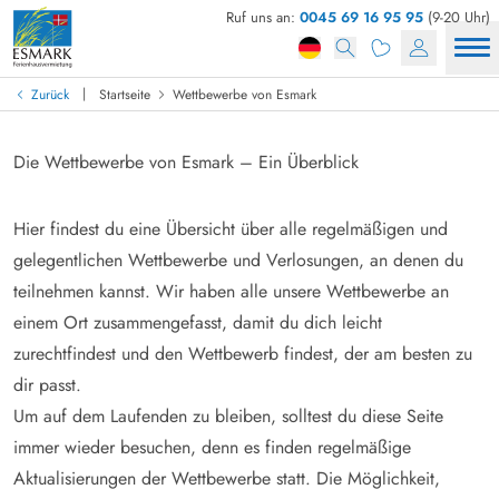
Ruf uns an:
0045 69 16 95 95
(9-20 Uhr)
|
Zurück
Startseite
Wettbewerbe von Esmark
Die Wettbewerbe von Esmark – Ein Überblick
Hier findest du eine Übersicht über alle regelmäßigen und
gelegentlichen Wettbewerbe und Verlosungen, an denen du
teilnehmen kannst. Wir haben alle unsere Wettbewerbe an
einem Ort zusammengefasst, damit du dich leicht
zurechtfindest und den Wettbewerb findest, der am besten zu
dir passt.
Um auf dem Laufenden zu bleiben, solltest du diese Seite
immer wieder besuchen, denn es finden regelmäßige
Aktualisierungen der Wettbewerbe statt. Die Möglichkeit,