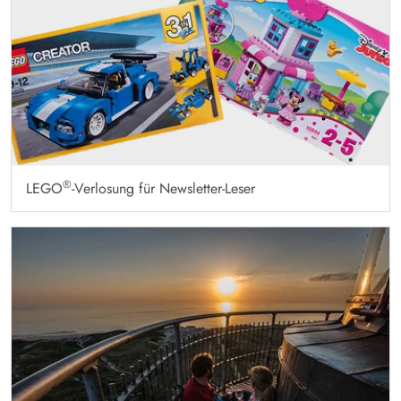
®
LEGO
-Verlosung für Newsletter-Leser