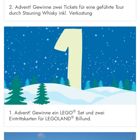
2. Advent! Gewinne zwei Tickets für eine geführte Tour
durch Stauning Whisky inkl. Verkostung
®
1. Advent! Gewinne ein LEGO
Set und zwei
®
Eintrittskarten für LEGOLAND
Billund.