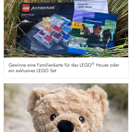
®
Gewinne eine Familienkarte für das LEGO
House oder
ein exklusives LEGO Set