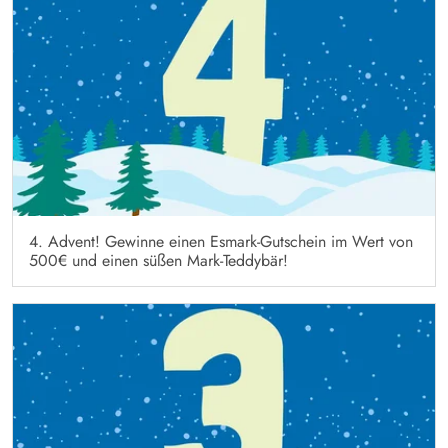
4. Advent! Gewinne einen Esmark-Gutschein im Wert von
500€ und einen süßen Mark-Teddybär!