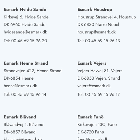
Esmark Hvide Sande
Esmark Houstrup
Kirkevej 6, Hvide Sande
Houstrup Strandvej 4, Houstrup
DK-6960 Hvide Sande
DK-6830 Nørre Nebel
hvidesande@esmark.dk
houstrup@esmark.dk
Tel:
00 45 69 15 96 20
Tel:
00 45 69 15 96 13
Esmark Henne Strand
Esmark Vejers
Strandvejen 422, Henne Strand
Vejers Havvej 81, Vejers
DK-6854 Henne
DK-6853 Vejers Strand
henne@esmark.dk
vejers@esmark.dk
Tel:
00 45 69 15 96 14
Tel:
00 45 69 15 96 17
Esmark Blåvand
Esmark Fanö
Blåvandvej 1, Blåvand
Kirkevejen 13C, Fanö
DK-6857 Blåvand
DK-6720 Fanø
blaavand@esmark.dk
fano@esmark.dk