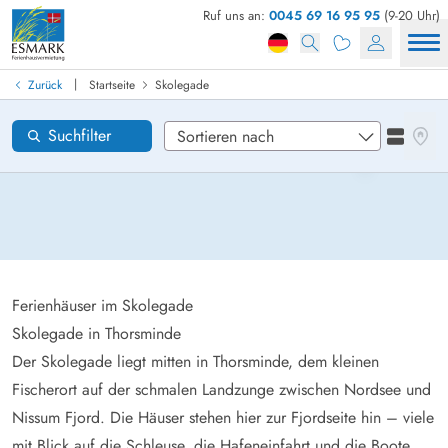
Ruf uns an:
0045 69 16 95 95
(9-20 Uhr)
Ferienhaus in Dänemark finden
Anreise
|
Zurück
Startseite
Skolegade
Skolegade
Gebiete
Karten
Suchfilter
Listena
Wünsche zum Haus
Zurücksetzen
Loading...
Ferienhäuser im Skolegade
Skolegade in Thorsminde
Der Skolegade liegt mitten in Thorsminde, dem kleinen
Fischerort auf der schmalen Landzunge zwischen Nordsee und
Nissum Fjord. Die Häuser stehen hier zur Fjordseite hin – viele
mit Blick auf die Schleuse, die Hafeneinfahrt und die Boote,