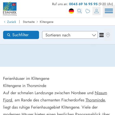
Ruf uns an:
0045 69 16 95 95
(9-20 Uhr)
Ferienhaus in Dänemark finden
Anreise
|
Zurück
Startseite
Klitengene
Klitengene
Gebiete
Karten
Suchfilter
Listena
Wünsche zum Haus
Zurücksetzen
Loading...
Ferienhäuser im Klitengene
Klitengene in Thorsminde
Auf der schmalen Landzunge zwischen Nordsee und
Nissum
Fjord
, am Rande des charmanten Fischerdorfes
Thorsminde
,
liegt das ruhige Ferienhausgebiet Klitengene. Viele der
modernen Häuser bieten einen herrlichen Panoramablick über