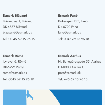
Esmark Blåvand
Esmark Fanö
Blåvandvej 1, Blåvand
Kirkevejen 13C, Fanö
DK-6857 Blåvand
DK-6720 Fanø
blaavand@esmark.dk
fano@esmark.dk
Tel:
00 45 69 15 96 16
Tel:
0045 69 15 96 18
Esmark Römö
Esmark Aarhus
Juvrevej 6, Römö
Ny Banegårdsgade 55, Aarhus
DK-6792 Rømø
DK-8000 Aarhus C
romo@esmark.dk
post@esmark.dk
Tel:
0045 69 15 96 19
Tel:
+45 69 15 96 15