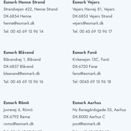
Esmark Henne Strand
Esmark Vejers
Strandvejen 422, Henne Strand
Vejers Havvej 81, Vejers
DK-6854 Henne
DK-6853 Vejers Strand
henne@esmark.dk
vejers@esmark.dk
Tel:
00 45 69 15 96 14
Tel:
00 45 69 15 96 17
Esmark Blåvand
Esmark Fanö
Blåvandvej 1, Blåvand
Kirkevejen 13C, Fanö
DK-6857 Blåvand
DK-6720 Fanø
blaavand@esmark.dk
fano@esmark.dk
Tel:
00 45 69 15 96 16
Tel:
0045 69 15 96 18
Esmark Römö
Esmark Aarhus
Juvrevej 6, Römö
Ny Banegårdsgade 55, Aarhus
DK-6792 Rømø
DK-8000 Aarhus C
romo@esmark.dk
post@esmark.dk