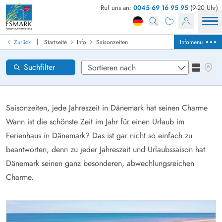
Ruf uns an:
0045 69 16 95 95
(9-20 Uhr)
Ferienhaus in Dänemark finden
Anreise
|
Zurück
Startseite
Info
Saisonzeiten
Infomenu
Gebiete
Karten
Suchfilter
Listena
Wünsche zum Haus
Zurücksetzen
Loading...
Saisonzeiten, jede Jahreszeit in Dänemark hat seinen Charme
Wann ist die schönste Zeit im Jahr für einen Urlaub im
Ferienhaus in Dänemark
? Das ist gar nicht so einfach zu
beantworten, denn zu jeder Jahreszeit und Urlaubssaison hat
Dänemark seinen ganz besonderen, abwechlungsreichen
Charme.